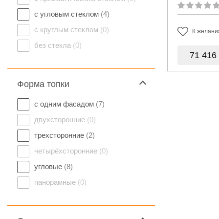
с угловым стеклом
(4)
с круглым стеклом
(0)
К желани
без стекла
(0)
71 416
Форма топки
с одним фасадом
(7)
двухсторонние
(0)
трехсторонние
(2)
четырёхсторонние
(0)
угловые
(8)
панорамные
(0)