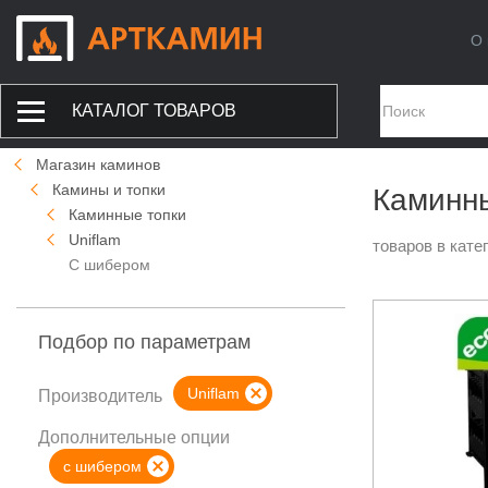
О 
КАТАЛОГ ТОВАРОВ
Магазин каминов
Камины и топки
Каминны
Каминные топки
Uniflam
товаров в кате
С шибером
Подбор по параметрам
Uniflam
Производитель
Дополнительные опции
с шибером