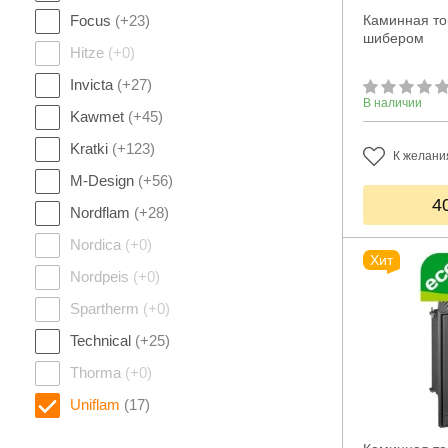
Focus
(+23)
Каминная топ
шибером
Hitze
(+0)
Invicta
(+27)
В наличии
Kawmet
(+45)
Kratki
(+123)
К желани
M-Design
(+56)
4
Nordflam
(+28)
Nordica
(+0)
Хит
Nordpeis
(+0)
Spartherm
(+0)
Technical
(+25)
Thorma
(+0)
Uniflam
(17)