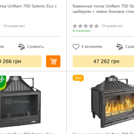
ка Uniflam 700 Selenic Eco с
Каминная топка Uniflam 700 St
шибером + левое боковое сте
Отзывов нет
Отзывов нет
В наличии
ям
Сравнить
К желаниям
Срав
0 266
грн
47 262
грн
Хит