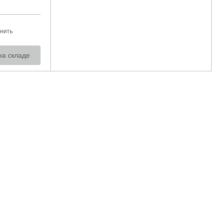
нить
на складе