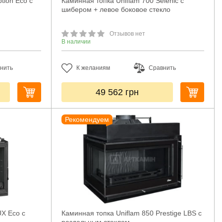
tion Eco с
Каминная топка Uniflam 700 Selenic с
шибером + левое боковое стекло
Отзывов нет
В наличии
нить
К желаниям
Сравнить
49 562
грн
Рекомендуем
UX Eco с
Каминная топка Uniflam 850 Prestige LBS с