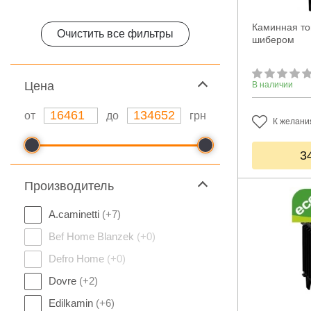
Каминная топ
Очистить все фильтры
шибером
Цeна
В наличии
от
до
грн
К желани
3
Производитель
A.caminetti
(+7)
Bef Home Blanzek
(+0)
Defro Home
(+0)
Dovre
(+2)
Edilkamin
(+6)