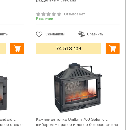
раздельным стеклом
Отзывов нет
В наличии
нить
К желаниям
Сравнить
74 513
грн
andard с
Каминная топка Uniflam 700 Selenic с
овое стекло
шибером + правое и левое боковое стекло