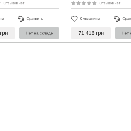
Отзывов нет
Отзывов нет
ям
Сравнить
К желаниям
Срав
грн
71 416
грн
Нет на складе
Нет 