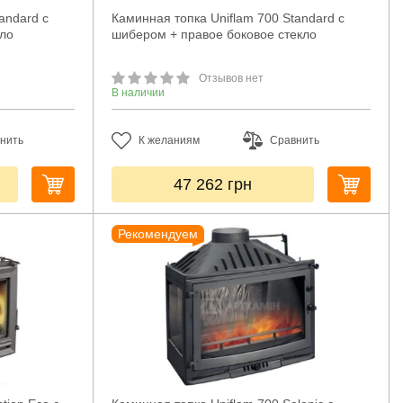
andard с
Каминная топка Uniflam 700 Standard с
кло
шибером + правое боковое стекло
Отзывов нет
В наличии
нить
К желаниям
Сравнить
47 262
грн
Рекомендуем