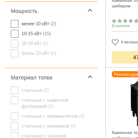
Каминная топ
шибером
Мощность
менее 10 кВт
(2)
В наличии
10-15 кВт
(15)
К желани
16-20 кВт
(0)
более 20 кВт
(0)
4
Рекоменду
Материал топки
стальные
(0)
стальные с шамотной
футеровкой
(0)
стальные с вермикулитом
(0)
стальные с керамикой
(0)
Каминная топ
стальные с чугунной