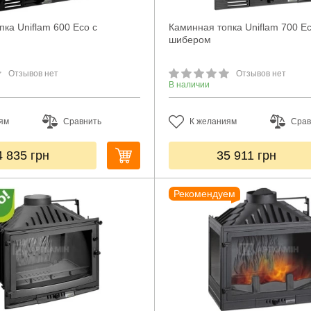
ка Uniflam 600 Eco с
Каминная топка Uniflam 700 Ec
шибером
Отзывов нет
Отзывов нет
В наличии
ям
Сравнить
К желаниям
Срав
4 835
грн
35 911
грн
Рекомендуем