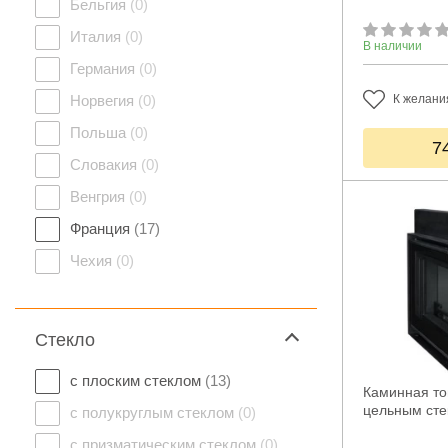
Бельгия
(0)
Италия
(0)
В наличии
Германия
(0)
Норвегия
(0)
К желани
Польша
(0)
7
Словакия
(0)
Венгрия
(0)
Франция
(17)
Чехия
(0)
Стекло
с плоским стеклом
(13)
Каминная топ
цельным ст
с полукруглым стеклом
(0)
с призматическим стеклом
(0)