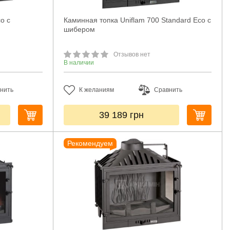
o с
Каминная топка Uniflam 700 Standard Eco с
шибером
Отзывов нет
В наличии
нить
К желаниям
Сравнить
39 189
грн
Рекомендуем