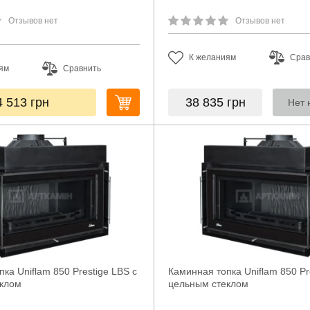
Отзывов нет
Отзывов нет
К желаниям
Срав
ям
Сравнить
4 513
грн
38 835
грн
Нет 
ка Uniflam 850 Prestige LBS с
Каминная топка Uniflam 850 Pr
еклом
цельным стеклом