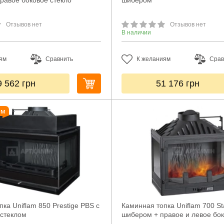
равое боковое стекло
шибером
Отзывов нет
Отзывов нет
В наличии
ям
Сравнить
К желаниям
Срав
9 562
грн
51 176
грн
ем
ка Uniflam 850 Prestige PBS с
Каминная топка Uniflam 700 St
стеклом
шибером + правое и левое бок