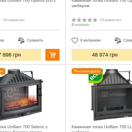
ка Uniflam 700 Optima Eco с
Каминная топка Uniflam 700 Op
шибером
Отзывов нет
Отзывов нет
В наличии
ям
Сравнить
К желаниям
Срав
7 898
грн
48 974
грн
ем
Рекомендуем
ка Uniflam 700 Selenic с
Каминная топка Uniflam 700 L