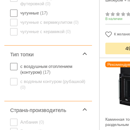
шибером + п
футеровкой
(0)
чугунные
(17)
В наличии
чугунные с вермикулитом
(0)
чугунные с керамикой
(0)
К желани
4
Тип топки
Рекоменду
с воздушным отоплением
(контуром)
(17)
с водяным контуром (рубашкой)
(0)
Страна-производитель
Каминная топ
Албания
(0)
раздельным 