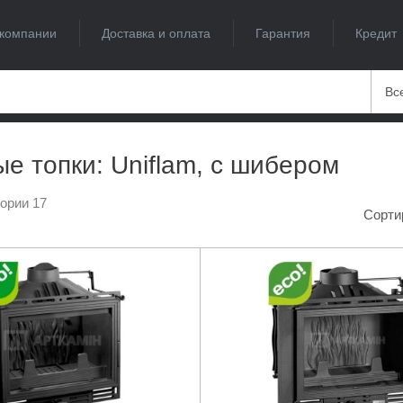
компании
Доставка и оплата
Гарантия
Кредит
Вс
е топки: Uniflam, с шибером
гории 17
Сорти