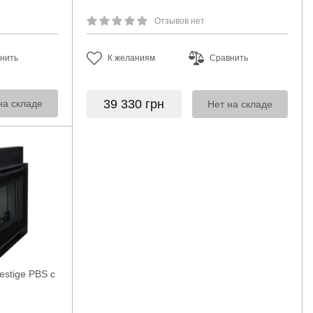
Отзывов нет
нить
К желаниям
Сравнить
39 330
грн
на складе
Нет на складе
estige PBS с