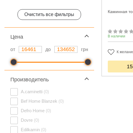
Каминная то
Очистить все фильтры
Цeна
В наличии
от
до
грн
К желани
15
Производитель
A.caminetti
(0)
Bef Home Blanzek
(0)
Defro Home
(0)
Dovre
(0)
Edilkamin
(0)