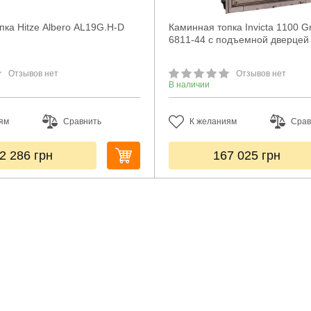
пка Hitze Albero AL19G.H-D
Каминная топка Invicta 1100 G
6811-44 с подъемной дверцей
Отзывов нет
Отзывов нет
В наличии
ям
Сравнить
К желаниям
Срав
2 286
грн
167 025
грн