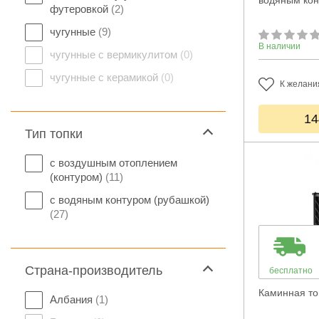
водяным ко
футеровкой
(2)
чугунные
(9)
В наличии
чугунные с вермикулитом
(0)
чугунные с керамикой
(0)
К желани
14
Тип топки
с воздушным отоплением
(контуром)
(11)
с водяным контуром (рубашкой)
(27)
Страна-производитель
бесплатно
Каминная топ
Албания
(1)