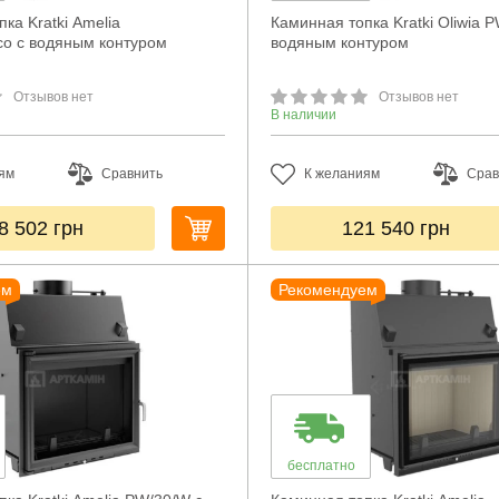
ка Kratki Amelia
Каминная топка Kratki Oliwia 
o с водяным контуром
водяным контуром
Отзывов нет
Отзывов нет
В наличии
ям
Сравнить
К желаниям
Срав
8 502
грн
121 540
грн
ем
Рекомендуем
бесплатно