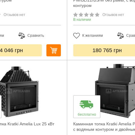
нтуром
PW/BL/22/BS/W без рамы, с в
контуром
Отзывов нет
Отзывов нет
В наличии
ям
Сравнить
К желаниям
Срав
4 046
грн
180 765
грн
бесплатно
ка Kratki Amelia Lux 25 кВт
Каминная топка Kratki Amelia
с водяным контуром и двойны