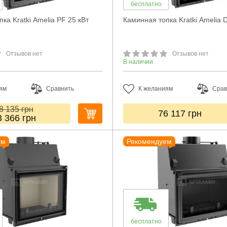
бесплатно
ка Kratki Amelia PF 25 кВт
Каминная топка Kratki Amelia 
Отзывов нет
Отзывов нет
В наличии
ям
Сравнить
К желаниям
Срав
8 135
грн
76 117
грн
3 366
грн
ем
Рекомендуем
бесплатно