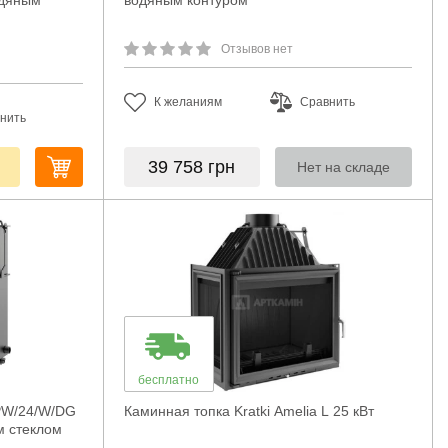
одяным
водяным контуром
Отзывов нет
К желаниям
Сравнить
нить
39 758
грн
Нет на складе
бесплатно
 PW/24/W/DG
Каминная топка Kratki Amelia L 25 кВт
м стеклом