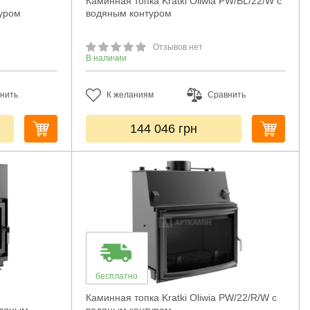
Каминная топка Kratki Oliwia PW/BL/22/W с
туром
водяным контуром
Отзывов нет
В наличии
нить
К желаниям
Сравнить
144 046
грн
бесплатно
Каминная топка Kratki Oliwia PW/22/R/W с