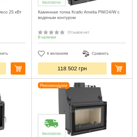
бесплатно
Deco 25 кВт
Каминная топка Kratki Amelia PW/24/W с
водяным контуром
Отзывов нет
В наличии
нить
К желаниям
Сравнить
118 502
грн
Рекомендуем
бесплатно