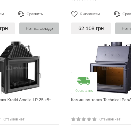
ям
Сравнить
К желаниям
Срав
грн
62 108
грн
Нет на складе
Нет 
бесплатно
ка Kratki Amelia LP 25 кВт
Каминная топка Technical Pan
Отзывов нет
Отзывов нет