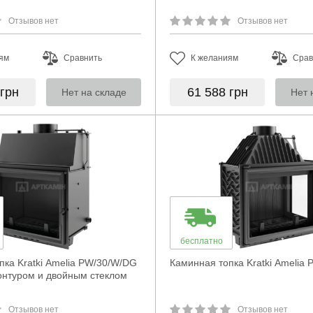
Отзывов нет
Отзывов нет
ям
Сравнить
К желаниям
Срав
грн
61 588
грн
Нет на складе
Нет 
бесплатно
пка Kratki Amelia PW/30/W/DG
Каминная топка Kratki Amelia P
онтуром и двойным стеклом
Отзывов нет
Отзывов нет