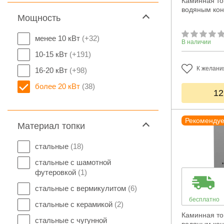
Каминная топ
водяным ко
Мощность
менее 10 кВт
(+32)
В наличии
10-15 кВт
(+191)
К желани
16-20 кВт
(+98)
более 20 кВт
(38)
12
Рекоменду
Материал топки
стальные
(18)
стальные с шамотной
футеровкой
(1)
стальные с вермикулитом
(6)
бесплатно
стальные с керамикой
(2)
Каминная топ
стальные с чугунной