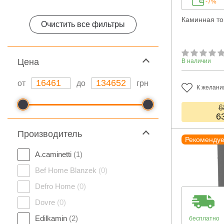
-7%
Каминная топ
Очистить все фильтры
Цeна
В наличии
от
до
грн
К желани
6
6
Производитель
Рекоменду
A.caminetti
(1)
Bef Home Blanzek
(0)
Defro Home
(0)
Dovre
(0)
Edilkamin
(2)
бесплатно