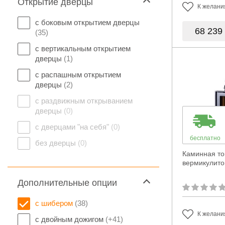
Открытие дверцы
К желани
с боковым открытием дверцы
68 239
(35)
с вертикальным открытием
дверцы
(1)
с распашным открытием
дверцы
(2)
с раздвижным открыванием
дверцы
(0)
с дверцами "на себя"
(0)
бесплатно
без дверцы
(0)
Каминная топ
вермикулит
Дополнительные опции
с шибером
(38)
К желани
с двойным дожигом
(+41)