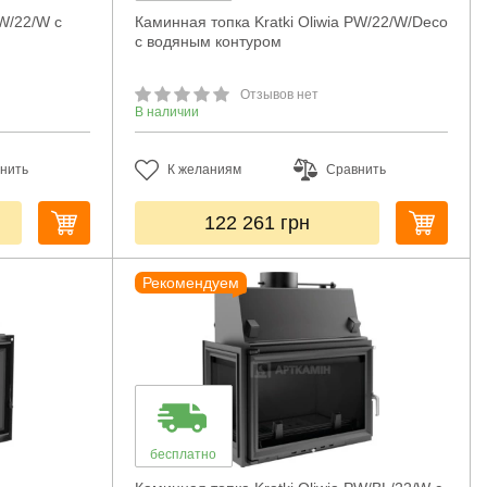
PW/22/W с
Каминная топка Kratki Oliwia PW/22/W/Deco
с водяным контуром
Отзывов нет
В наличии
нить
К желаниям
Сравнить
122 261
грн
Рекомендуем
бесплатно