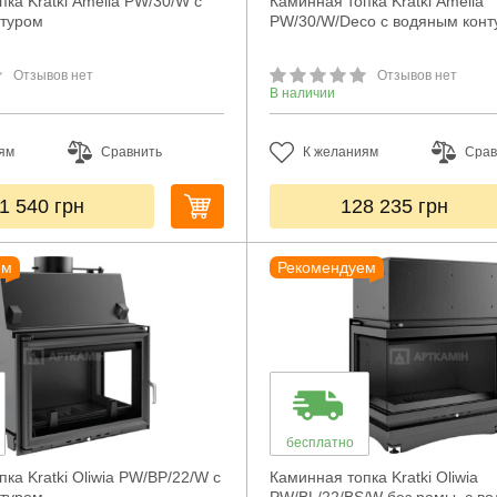
ка Kratki Amelia PW/30/W с
Каминная топка Kratki Amelia
нтуром
PW/30/W/Deco с водяным кон
Отзывов нет
Отзывов нет
В наличии
ям
Сравнить
К желаниям
Срав
1 540
грн
128 235
грн
ем
Рекомендуем
бесплатно
ка Kratki Oliwia PW/BP/22/W с
Каминная топка Kratki Oliwia