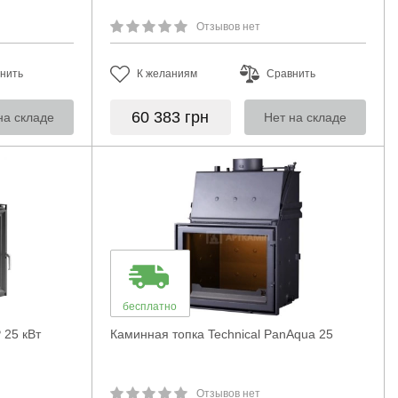
Отзывов нет
нить
К желаниям
Сравнить
60 383
грн
на складе
Нет на складе
бесплатно
 25 кВт
Каминная топка Technical PanAqua 25
Отзывов нет