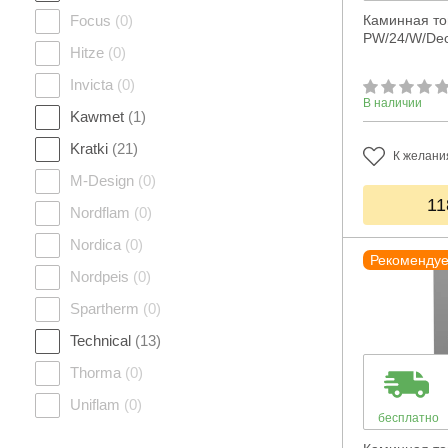
Focus
(0)
Каминная топ
PW/24/W/Dec
Hitze
(0)
Invicta
(0)
В наличии
Kawmet
(1)
Kratki
(21)
К желани
M-Design
(0)
11
Nordflam
(0)
Nordica
(0)
Рекоменду
Nordpeis
(0)
Spartherm
(0)
Technical
(13)
Thorma
(0)
Uniflam
(0)
бесплатно