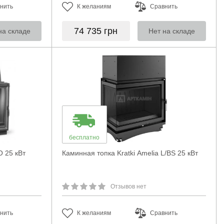
нить
К желаниям
Сравнить
74 735
грн
на складе
Нет на складе
бесплатно
 25 кВт
Каминная топка Kratki Amelia L/BS 25 кВт
Отзывов нет
нить
К желаниям
Сравнить