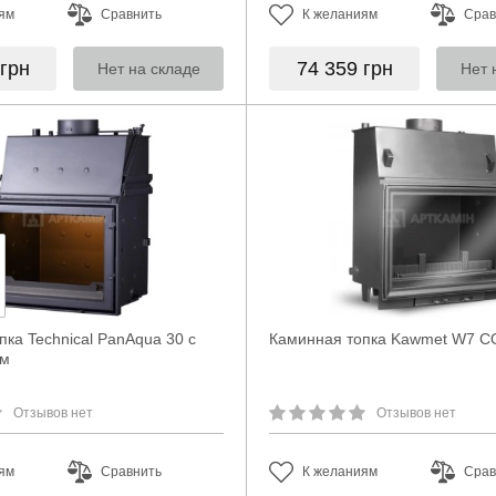
ям
Сравнить
К желаниям
Срав
грн
74 359
грн
Нет на складе
Нет 
ка Technical PanAqua 30 с
Каминная топка Kawmet W7 CO
ом
Отзывов нет
Отзывов нет
ям
Сравнить
К желаниям
Срав