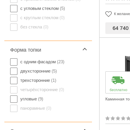
с угловым стеклом
(5)
К желани
с круглым стеклом
(0)
без стекла
(0)
64 740
Форма топки
с одним фасадом
(23)
двухсторонние
(5)
трехсторонние
(1)
четырёхсторонние
(0)
бесплатно
угловые
(9)
Каминная топ
панорамные
(0)