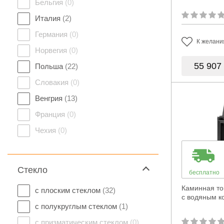
Бельгия
(0)
Италия
(2)
Германия
(0)
К желани
Норвегия
(0)
55 907
Польша
(22)
Словакия
(0)
Венгрия
(13)
Франция
(0)
Чехия
(0)
Стекло
бесплатно
Каминная то
с плоским стеклом
(32)
с водяным к
с полукруглым стеклом
(1)
с призматическим стеклом
(0)