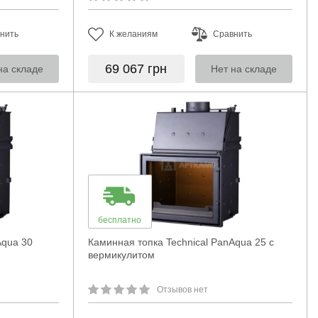
нить
К желаниям
Сравнить
69 067
грн
на складе
Нет на складе
бесплатно
Aqua 30
Каминная топка Technical PanAqua 25 с
вермикулитом
Отзывов нет