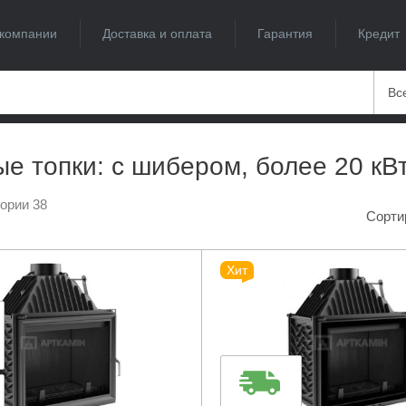
компании
Доставка и оплата
Гарантия
Кредит
Вс
е топки: с шибером, более 20 кВ
гории 38
Сорти
Хит