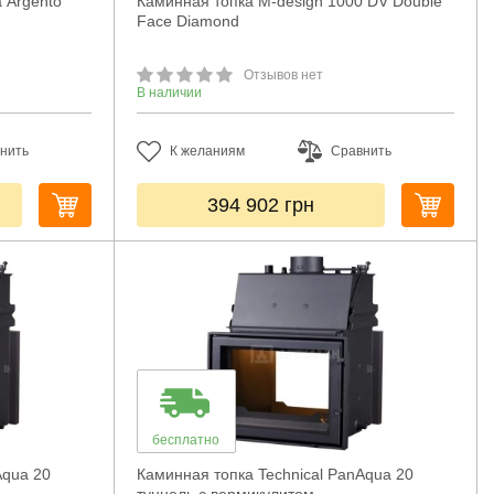
 Argento
Каминная топка M-design 1000 DV Double
Face Diamond
Отзывов нет
В наличии
нить
К желаниям
Сравнить
394 902
грн
бесплатно
Aqua 20
Каминная топка Technical PanAqua 20