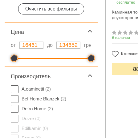
бесплатно
Очистить все фильтры
Каминная топ
двухсторонн
Цeна
В наличии
от
до
грн
К желани
8
Производитель
A.caminetti
(2)
Bef Home Blanzek
(2)
Defro Home
(2)
Dovre
(0)
Edilkamin
(0)