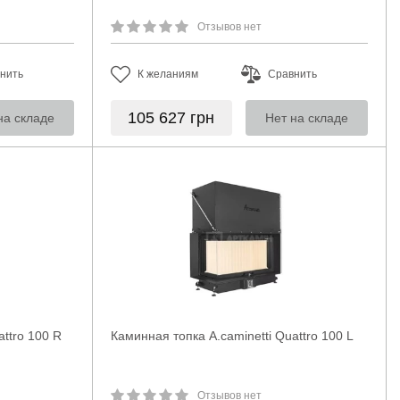
Отзывов нет
нить
К желаниям
Сравнить
105 627
грн
на складе
Нет на складе
attro 100 R
Каминная топка A.caminetti Quattro 100 L
Отзывов нет