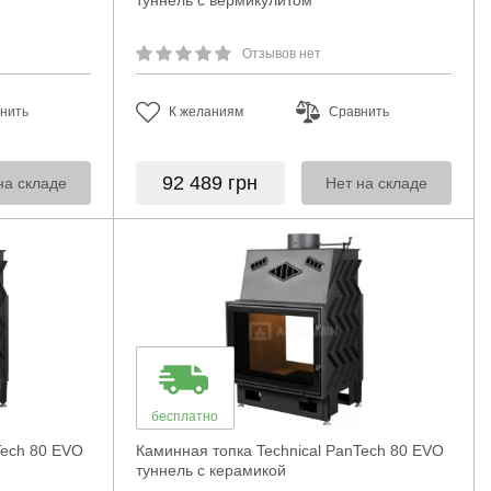
туннель с вермикулитом
Отзывов нет
нить
К желаниям
Сравнить
92 489
грн
на складе
Нет на складе
бесплатно
Tech 80 EVO
Каминная топка Technical PanTech 80 EVO
туннель с керамикой