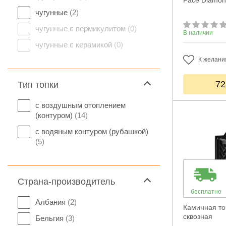
Face Diamon
чугунные
(2)
чугунные с вермикулитом
(0)
В наличии
чугунные с керамикой
(0)
К желани
72
Тип топки
с воздушным отоплением
(контуром)
(14)
с водяным контуром (рубашкой)
(5)
Страна-производитель
бесплатно
Албания
(2)
Каминная топ
сквозная
Бельгия
(3)