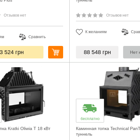
d Plus
туннель
Отзывов нет
Отзывов нет
К желаниям
Срав
ям
Сравнить
3 524
грн
88 548
грн
Нет 
бесплатно
ка Kratki Oliwia T 18 кВт
Каминная топка Technical Pan
туннель