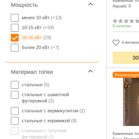
Каминная то
Мощность
Aquatic II
менее 10 кВт
(+13)
В наличии
10-15 кВт
(+59)
16-20 кВт
(19)
К желани
более 20 кВт
(+7)
30
Материал топки
Рекоменду
стальные
(5)
стальные с шамотной
футеровкой
(2)
стальные с вермикулитом
(2)
стальные с керамикой
(8)
стальные с чугунной
Каминная то
футеровкой
(0)