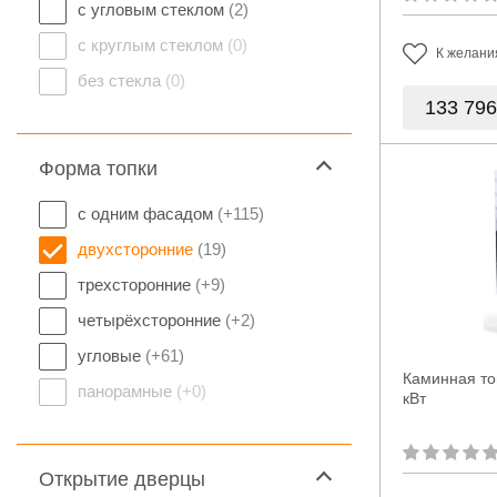
с угловым стеклом
(2)
с круглым стеклом
(0)
К желани
без стекла
(0)
133 79
Форма топки
с одним фасадом
(+115)
двухсторонние
(19)
трехсторонние
(+9)
четырёхсторонние
(+2)
угловые
(+61)
Каминная топ
панорамные
(+0)
кВт
Открытие дверцы