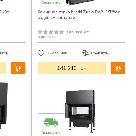
бесплатно
6 кВт
Каминная топка Kratki Zuzia PW/19/T/W с
водяным контуром
Отзывов нет
В наличии
нить
К желаниям
Сравнить
141 213
грн
бесплатно