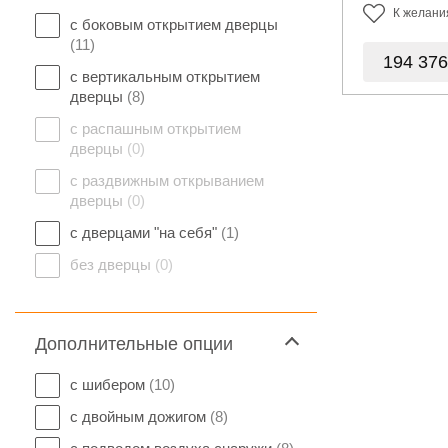
К желани
с боковым открытием дверцы
(11)
194 37
с вертикальным открытием
дверцы
(8)
с распашным открытием
дверцы
(0)
с раздвижным открыванием
дверцы
(0)
с дверцами "на себя"
(1)
без дверцы
(0)
Дополнительные опции
с шибером
(10)
с двойным дожигом
(8)