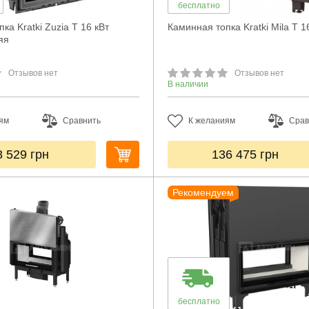
бесплатно
ка Kratki Zuzia T 16 кВт
Каминная топка Kratki Mila T 1
яя
Отзывов нет
Отзывов нет
В наличии
ям
Сравнить
К желаниям
Срав
8 529
грн
136 475
грн
Рекомендуем
бесплатно