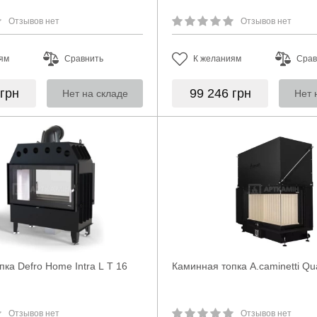
Отзывов нет
Отзывов нет
ям
Сравнить
К желаниям
Срав
грн
99 246
грн
Нет на складе
Нет 
ка Defro Home Intra L T 16
Каминная топка A.caminetti Qu
Отзывов нет
Отзывов нет