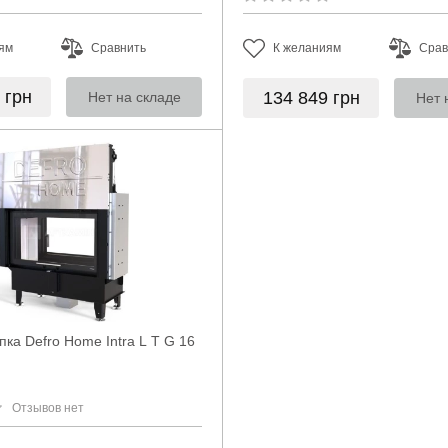
ям
Сравнить
К желаниям
Срав
6
грн
134 849
грн
Нет на складе
Нет 
ка Defro Home Intra L T G 16
Отзывов нет