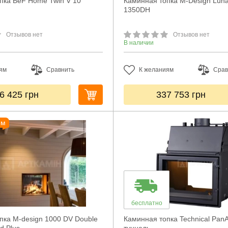
пка BeF Home Twin V 10
Каминная топка M-Design Luna
1350DH
Отзывов нет
Отзывов нет
В наличии
ям
Сравнить
К желаниям
Срав
6 425
грн
337 753
грн
ем
бесплатно
пка M-design 1000 DV Double
Каминная топка Technical Pan