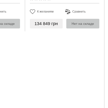
нить
К желаниям
Сравнить
134 849
грн
на складе
Нет на складе