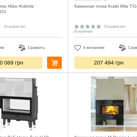
ка Hitze Ardente
Каминная топка Kratki Mila T/G
DGS
Отзывов нет
Отзывов нет
В наличии
ям
Сравнить
К желаниям
Срав
0 069
грн
207 494
грн