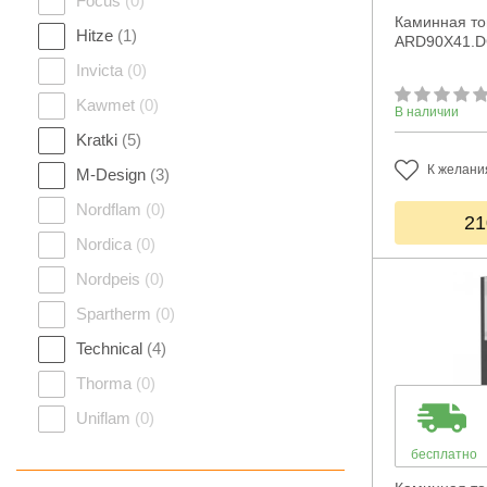
Focus
(0)
Каминная топ
Hitze
(1)
ARD90X41.
Invicta
(0)
Kawmet
(0)
В наличии
Kratki
(5)
К желани
M-Design
(3)
Nordflam
(0)
21
Nordica
(0)
Nordpeis
(0)
Spartherm
(0)
Technical
(4)
Thorma
(0)
Uniflam
(0)
бесплатно