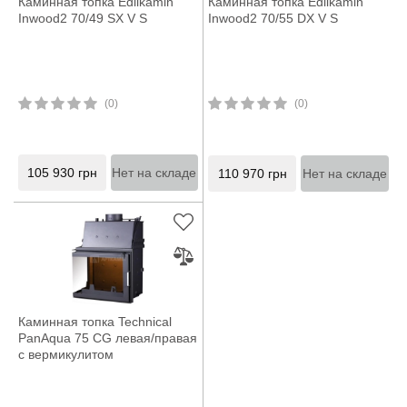
Каминная топка Edilkamin
Каминная топка Edilkamin
Inwood2 70/49 SX V S
Inwood2 70/55 DX V S
(0)
(0)
105 930
грн
Нет на складе
110 970
грн
Нет на складе
Каминная топка Technical
PanAqua 75 CG левая/правая
с вермикулитом