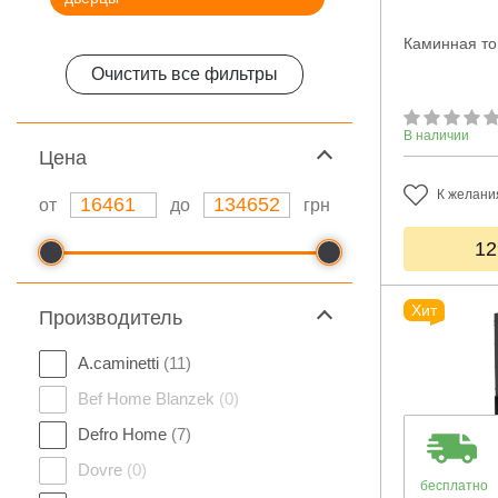
Каминная то
Очистить все фильтры
В наличии
Цeна
К желани
от
до
грн
12
Хит
Производитель
A.caminetti
(11)
Bef Home Blanzek
(0)
Defro Home
(7)
Dovre
(0)
бесплатно