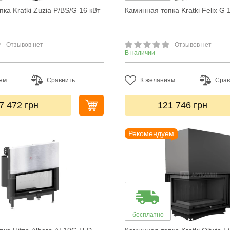
ка Kratki Zuzia P/BS/G 16 кВт
Каминная топка Kratki Felix G 
Отзывов нет
Отзывов нет
В наличии
ям
Сравнить
К желаниям
Срав
7 472
грн
121 746
грн
Рекомендуем
бесплатно