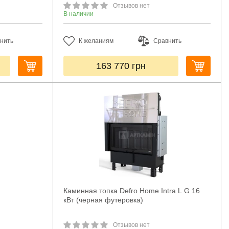
Отзывов нет
В наличии
нить
К желаниям
Сравнить
163 770
грн
Каминная топка Defro Home Intra L G 16
кВт (черная футеровка)
Отзывов нет