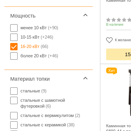
Каминная то
Мощность
В наличии
менее 10 кВт
(+90)
10-15 кВт
(+246)
К желани
16-20 кВт
(66)
15
более 20 кВт
(+46)
Хит
Материал топки
стальные
(9)
стальные с шамотной
футеровкой
(6)
стальные с вермикулитом
(2)
стальные с керамикой
(38)
Каминная топ