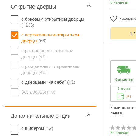
В наличии
Открытие дверцы
с боковым открытием дверцы
К желани
(+135)
17
с вертикальным открытием
дверцы
(66)
с распашным открытием
дверцы
(+0)
с раздвижным открыванием
дверцы
(+0)
бесплатно
с дверцами "на себя"
(+1)
Скидка
без дверцы
(+0)
-7%
Каминная топ
левая
Дополнительные опции
с шибером
(12)
В наличии