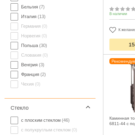
Бельгия
(7)
В наличии
Италия
(13)
Германия
(0)
К желани
Норвегия
(0)
15
Польша
(30)
Словакия
(0)
Рекоменду
Венгрия
(3)
Франция
(2)
Чехия
(0)
Стекло
Каминная топ
с плоским стеклом
(46)
6811-44 с п
с полукруглым стеклом
(0)