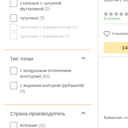
6890-44 с п
стальные с чугунной
футеровкой
(2)
чугунные
(9)
В наличии
чугунные с вермикулитом
(0)
К желани
чугунные с керамикой
(0)
14
Тип топки
с воздушным отоплением
(контуром)
(63)
с водяным контуром (рубашкой)
(3)
Страна-производитель
Каминная то
Албания
(11)