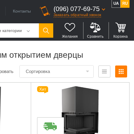
UA
RU
(096) 077-69-75
Контакты
Заказать обратный звонок
е категории
Желания
Сравнить
Корзина
ным открытием дверцы
ровать
Сортировка
Хит