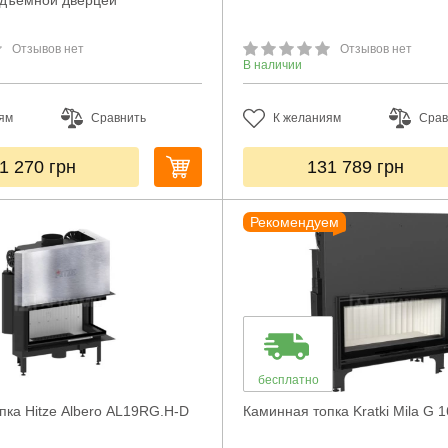
одъемной дверцей
Отзывов нет
Отзывов нет
В наличии
ям
Сравнить
К желаниям
Срав
1 270
грн
131 789
грн
Рекомендуем
бесплатно
пка Hitze Albero AL19RG.H-D
Каминная топка Kratki Mila G 1