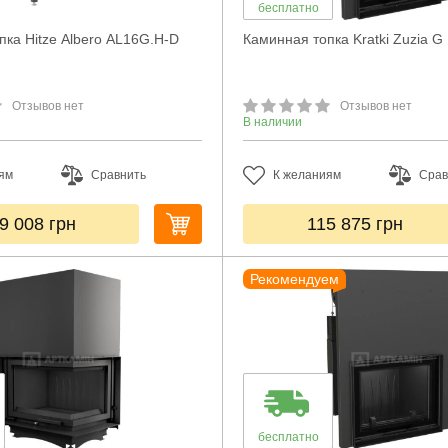
бесплатно
пка Hitze Albero AL16G.H-D
Каминная топка Kratki Zuzia G 
Отзывов нет
Отзывов нет
В наличии
ям
Сравнить
К желаниям
Срав
9 008
грн
115 875
грн
Рекомендуем
бесплатно