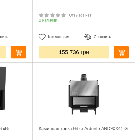
Отзывов нет
В наличии
нить
К желаниям
Сравнить
155 736
грн
6 кВт
Каминная топка Hitze Ardente ARD90X41.G