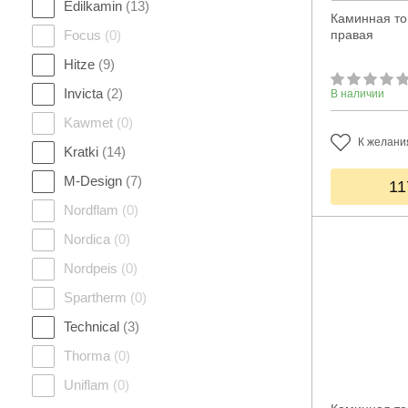
Edilkamin
(13)
Каминная топ
Focus
(0)
правая
Hitze
(9)
Invicta
(2)
В наличии
Kawmet
(0)
К желани
Kratki
(14)
M-Design
(7)
11
Nordflam
(0)
Nordica
(0)
Nordpeis
(0)
Spartherm
(0)
Technical
(3)
Thorma
(0)
Uniflam
(0)