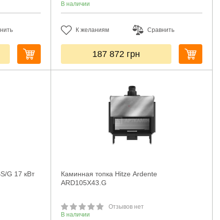
В наличии
нить
К желаниям
Сравнить
187 872
грн
S/G 17 кВт
Каминная топка Hitze Ardente
ARD105X43.G
Отзывов нет
В наличии