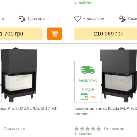
В наличии
ям
Сравнить
К желаниям
Срав
1 701
грн
210 069
грн
бесплатно
Скидка
-7%
ка Kratki MBA L/BS/G 17 кВт
Каминная топка Kratki MBA P/B
правая
Отзывов нет
Отзывов нет
В наличии