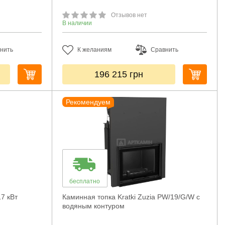
Отзывов нет
В наличии
нить
К желаниям
Сравнить
196 215
грн
Рекомендуем
бесплатно
17 кВт
Каминная топка Kratki Zuzia PW/19/G/W с
водяным контуром