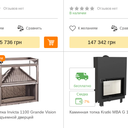
Отзывов нет
Отзывов нет
В наличии
ям
Сравнить
К желаниям
Срав
5 736
грн
147 342
грн
ем
бесплатно
Скидка
-7%
ка Invicta 1100 Grande Vision
Каминная топка Kratki MBA G 
одъемной дверцей