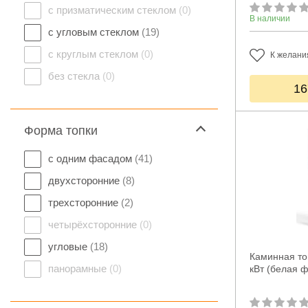
с призматическим стеклом
(0)
В наличии
с угловым стеклом
(19)
с круглым стеклом
(0)
К желани
без стекла
(0)
16
Форма топки
с одним фасадом
(41)
двухсторонние
(8)
трехсторонние
(2)
четырёхсторонние
(0)
угловые
(18)
Каминная топ
панорамные
(0)
кВт (белая 