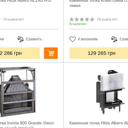
пка Hitze Albero AL19G.H-D
Каминная топка Kratki Oliwia L
левая
Отзывов нет
Отзывов нет
В наличии
ям
Сравнить
К желаниям
Срав
2 286
грн
129 265
грн
ка Invicta 900 Grande Vision
Каминная топка Hitze Albero 