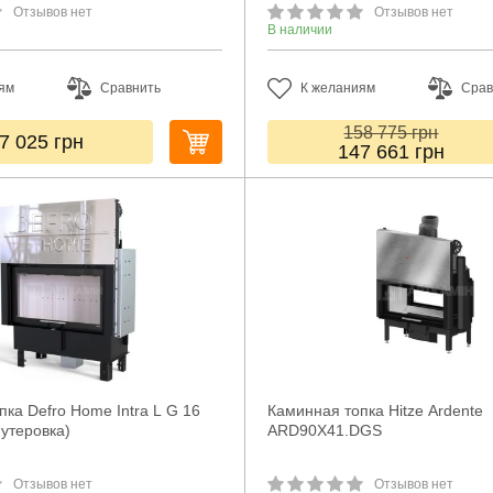
Отзывов нет
Отзывов нет
В наличии
ям
Сравнить
К желаниям
Срав
158 775
грн
7 025
грн
147 661
грн
ка Defro Home Intra L G 16
Каминная топка Hitze Ardente
футеровка)
ARD90X41.DGS
Отзывов нет
Отзывов нет