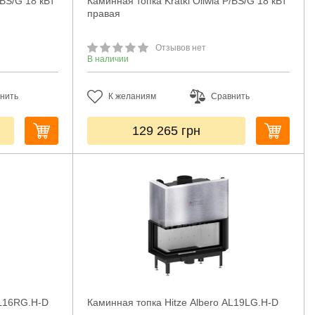
/BS/G 18 кВт
Каминная топка Kratki Oliwia P/BS/G 18 кВт
правая
Отзывов нет
В наличии
нить
К желаниям
Сравнить
129 265
грн
AL16RG.H-D
Каминная топка Hitze Albero AL19LG.H-D