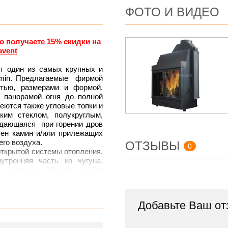
ФОТО И ВИДЕО
о получаете 15% скидки на
avent
т один из самых крупных и
amin. Предлагаемые фирмой
стью, размерами и формой.
 панорамой огня до полной
еются также угловые топки и
ким стеклом, полукруглым,
ждающаяся при горении дров
лен камин и/или прилежащих
го воздуха.
ОТЗЫВЫ
0
открытой системы отопления.
утренняя часть из чугуна.
м контуром. Модель может
ия, так и функционировать
ными батареями или системой
Добавьте Ваш от
0 Door
: