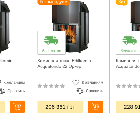
Рекомендуем
Хит
бесплатно
бесплатно
lkamin
Каминная топка Edilkamin
Каминная т
Acquatondo 22 Эркер
Acquatondo
К желаниям
К желаниям
Сравнить
Сравнить
206 361
грн
228 9