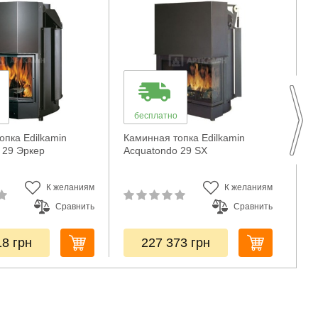
Р
бесплатно
б
опка Edilkamin
Каминная топка Edilkamin
Кам
 29 Эркер
Acquatondo 29 SX
Oc
К желаниям
К желаниям
Сравнить
Сравнить
18
грн
227 373
грн