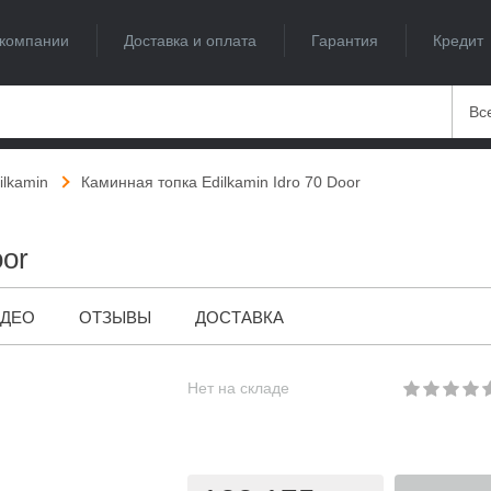
компании
Доставка и оплата
Гарантия
Кредит
Вс
ilkamin
Каминная топка Edilkamin Idro 70 Door
oor
ИДЕО
ОТЗЫВЫ
ДОСТАВКА
Нет на складе