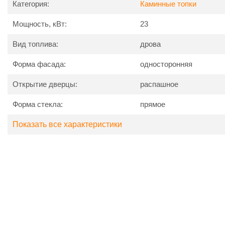
Категория:
Каминные топки
Циркуляция горячего воздуха за счет естественной конве
Автоматический механизм регулирования дыма.
Мощность, кВт:
Топка оснащена креплениями под гриль.
23
Длительное горение (до 10 часов).
Усовершенствованная система дымоотвода.
Вид топлива:
дрова
Система полного сгорания топлива.
Топка может устанавливаться как в пристенном, так и в
Форма фасада:
односторонняя
камина.
Система «чистое стекло».
Открытие дверцы:
распашное
Простота в эксплуатации.
Форма стекла:
прямое
Показать все характеристики