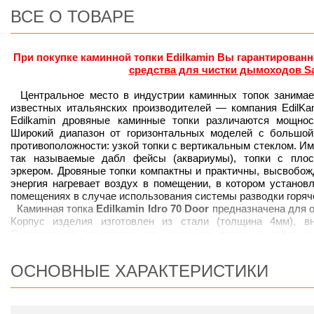
ВСЕ О ТОВАРЕ
При покупке каминной топки Edilkamin Вы гарантированн
средства для чистки дымоходов S
Центральное место в индустрии каминных топок занимае
известных итальянских производителей
—
компания EdilK
Edilkamin дровяные каминные топки различаются мощно
Широкий диапазон от горизонтальных моделей с большой
противоположности: узкой топки с вертикальным стеклом. Им
так называемые дабл фейсы (аквариумы), топки с плос
эркером. Дровяные топки компактны и практичны, высвобо
энергия нагревает воздух в помещении, в котором установ
помещениях в случае использования системы разводки горяче
Каминная топка
Edilkamin Idro 70 Door
предназначена для 
Корпус изделия изготовлен из стали (толщина 4мм), вн
Современная односторонняя каминная топка с водяны
подключаться как в уже существующую систему отоплен
совместно с другим источником тепла (например, с солнеч
ОСНОВНЫЕ ХАРАКТЕРИСТИКИ
«теплый пол»). Топка оснащена
двумя распашными дверями.
Преимущества топки Edilkamin
Idro 7