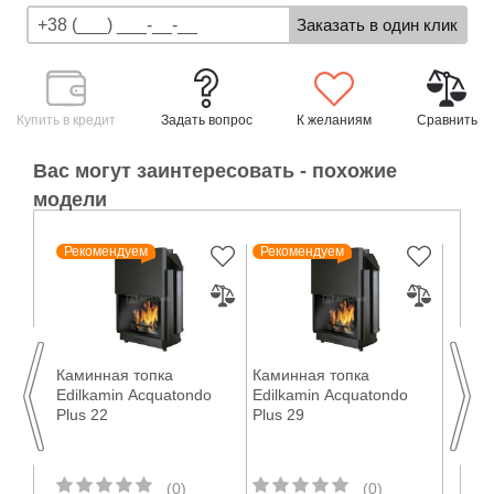
Купить в кредит
Задать вопрос
К желаниям
Сравнить
Вас могут заинтересовать - похожие
модели
Рекомендуем
Рекомендуем
Реко
Каминная топка
Каминная топка
Камин
no/CS
Edilkamin Acquatondo
Edilkamin Acquatondo
Edilk
Plus 22
Plus 29
Эркер
(0)
(0)