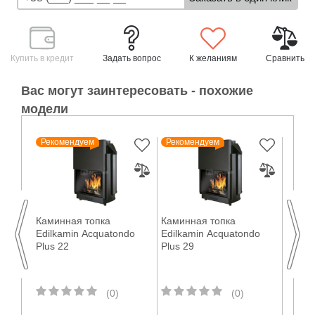
Купить в кредит
Задать вопрос
К желаниям
Сравнить
Вас могут заинтересовать - похожие
модели
Рекомендуем
Рекомендуем
Реко
Каминная топка
Каминная топка
Камин
no/CS
Edilkamin Acquatondo
Edilkamin Acquatondo
Edilk
Plus 22
Plus 29
Эркер
(0)
(0)