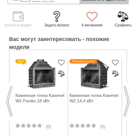
Купить в кредит
Задать вопрос
К желаниям
Сравнить
Вас могут заинтересовать - похожие
модели
Хит
Рекомендуем
Реко
awmet
Каминная топка Kawmet
Каминная топка Kawmet
Камин
W1 Feniks 18 кВт
W2 14,4 кВт
W3 16
(0)
(0)