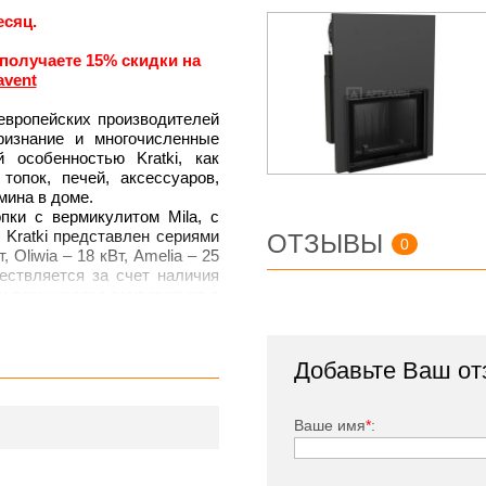
есяц.
 получаете 15% скидки на
avent
европейских производителей
ризнание и многочисленные
особенностью Kratki, как
топок, печей, аксессуаров,
мина в доме.
пки с вермикулитом Mila, c
Kratki представлен сериями
ОТЗЫВЫ
0
, Oliwia – 18 кВт, Amelia – 25
ществляется за счет наличия
м повышается температура в
жительностью горения, и КПД
ка с подъемной дверцей
и
Добавьте Ваш от
в
–
45 см.
tki:
Ваше имя
*
:
тенки дают возможность
аминные топки относятся к