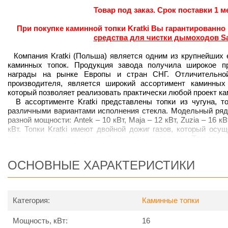
Товар под заказ. Срок поставки 1 м
При покупке каминной топки Kratki Вы гарантированно
средства для чистки дымоходов S
Компания Kratki (Польша) является одним из крупнейших 
каминных топок. Продукция завода получила широкое п
награды на рынке Европы и стран СНГ. Отличительной 
производителя, является широкий ассортимент каминных 
который позволяет реализовать практически любой проект ка
В ассортименте Kratki представлены топки из чугуна, то
различными вариантами исполнения стекла. Модельный ряд 
разной мощности: Antek – 10 кВт, Maja – 12 кВт, Zuzia – 16 кВт
кВт. Топки Kratki имеют двойной дожиг газов, который осу
воздушных каналов и точной системы управления. Тем самы
каминной топке, появляется возможность управлять продол
становится выше.
ОСНОВНЫЕ ХАРАКТЕРИСТИКИ
Kratki Felix/G 16 кВт
(с гильотиной)
– каминная топ
трапециевидным
основанием. Максимальная длина поленье
Преимущества каминных топок Kra
Категория:
Каминные топки
Надежность конструкции. Толстые чугунные с
Мощность, кВт:
эксплуатировать топки в режиме нон-стоп. Такие к
16