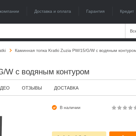
компании
Доставка и оплата
Гарантия
Кредит
Вс
atki
Каминная топка Kratki Zuzia PW/15/G/W с водяным контуро
/G/W с водяным контуром
ИДЕО
ОТЗЫВЫ
ДОСТАВКА
В наличии