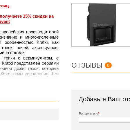
есяц.
 получаете 15% скидки на
avent
европейских производителей
ризнание и многочисленные
особенностью Kratki, как
топок, печей, аксессуаров,
мина в доме.
, топки с вермикулитом, c
Kratki представлен сериями
ОТЗЫВЫ
0
войной дожиг газов, который
ой системы управления. Тем
ется возможность управлять
контуром, плоским стеклом и
з котловой стали толщиной 4
Добавьте Ваш от
 режимах. Фасад и дно топки
ециальная встроенная в топку
ния топки.
Ваше имя
*
:
tki: