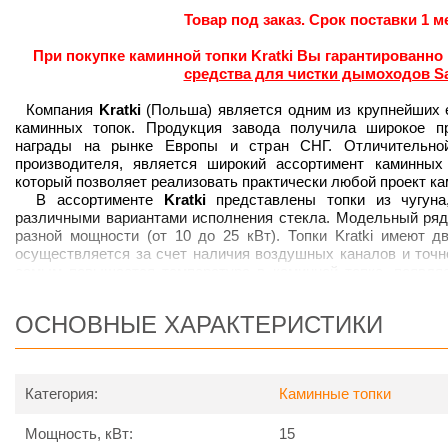
Товар под заказ. Срок поставки 1 м
При покупке каминной топки Kratki Вы гарантированно
средства для чистки дымоходов S
Компания
Kratki
(Польша) является одним из крупнейших 
каминных топок. Продукция завода получила широкое п
награды на рынке Европы и стран СНГ. Отличительной 
производителя, является широкий ассортимент каминных 
который позволяет реализовать практически любой проект ка
В ассортименте
Kratki
представлены топки из чугуна
различными вариантами исполнения стекла. Модельный ряд 
разной мощности (от 10 до 25 кВт). Топки Kratki имеют д
осуществляется за счет наличия воздушных каналов и точн
самым повышается температура в каминной топке, появля
продолжительностью горения, и КПД становится выше.
Kratki
Zuzia/PW/G/W 15 кВт
– каминная топка с водяным 
ОСНОВНЫЕ ХАРАКТЕРИСТИКИ
подъемной дверцей
.
Корпус и лицевая часть топки сделаны и
мм, предназначенной для роботы при высоких температурных
сделаны из серого чугуна. В топке вмонтирован змеевик – сп
медная трубка, которая служит предохранителем от перегрева
Категория:
Каминные топки
Преимущества каминных топок Kra
Мощность, кВт:
15