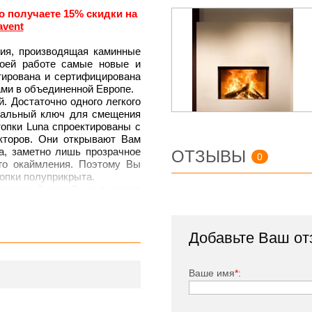
о получаете 15% скидки на
avent
ния, производящая каминные
воей работе самые новые и
тирована и сертифицирована
ми в объединенной Европе.
 Достаточно одного легкого
циальный ключ для смещения
опки Luna спроектированы с
кторов. Они открывают Вам
а, заметно лишь прозрачное
ОТЗЫВЫ
0
ого окаймления. Поэтому Вы
топки полуприкрыта.
ременный дизайн и высокое
с автоматически работающими
популярных моделей топок с
ое чистое стекло, стильный
Добавьте Ваш от
временных порталов. Данная
з вермикулита. Дверца топки
бной чистки стекла. Топка
Ваше имя
*
:
 шиберами. Каминная топка
иционными пропорциями.