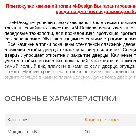
При покупке каминной топки M-Design Вы гарантированн
средства для чистки дымоходов S
«M-Design»- успешно развивающаяся бельгийская компа
топки высочайшего качества. «M-Design» использует в с
передовые технологии, вся производимая продукция протес
согласно нормам DIN+, являющимися самыми строгими норма
Все каминные топки оснащены стеклянной сдвижной дверей.
движения, чтобы дверца скользнула вверх или вниз. Спе
дверцы, упрощает открытие и закрытие дверцы. Каминные т
учетом любых возможных пожеланий заказчиков и архите
самый полный вид пламени в камине: если дверца опущен
стекло. Нижний край стекла топки не имеет металлическ
видите горящее в камине пламя целиком, даже когда дверца 
Каминная топка
M-Design Luna 1150 V Diamond -
сов
качество. Каминная топка Luna 1150 V Diamond выполнена 
дефлекторами и шиберами. Это одна из самых больших и 
ОСНОВНЫЕ ХАРАКТЕРИСТИКИ
традиционными пропорциями. Великолепный обзор огня, сам
дизайн - вот прекрасное решение для классических и со
модель
выполнена из 4-х мм стали и футерована плитами и
может откидываться под углом 45 град, для более удо
Категория:
Каминные топки
выполнена с автоматически работающими дефлекторами и
одна из самых больших и популярных моделей топок с трад
Мощность, кВт:
16