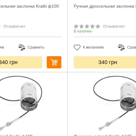
сельная заслонка Kratki ф100
Ручная дроссельная заслонка 
Отзывов нет
Отзывов нет
В наличии
ям
Сравнить
К желаниям
Срав
340
грн
340
грн