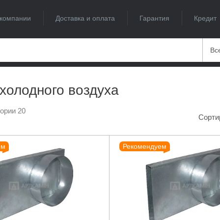
компании
Доставка и оплата
Гарантия
Кредит
Вс
холодного воздуха
гории 20
Сорти
ем
Рекомендуем