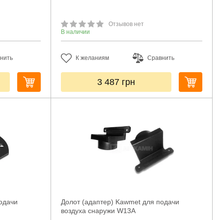
Отзывов нет
В наличии
нить
К желаниям
Сравнить
3 487
грн
одачи
Долот (адаптер) Kawmet для подачи
воздуха снаружи W13A