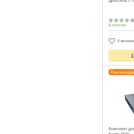
Дроссель с т
В наличии
К желани
1
Рекоменду
Комплект дл