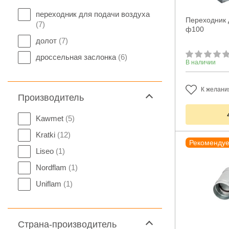
переходник для подачи воздуха
Переходник д
(7)
ф100
долот
(7)
дроссельная заслонка
(6)
В наличии
К желани
Производитель
Kawmet
(5)
Kratki
(12)
Рекоменду
Liseo
(1)
Nordflam
(1)
Uniflam
(1)
Страна-производитель