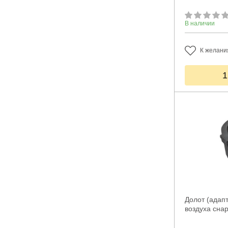
В наличии
К желани
1
Долот (адап
воздуха сна