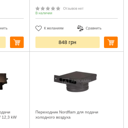
Отзывов нет
В наличии
нить
К желаниям
Сравнить
848
грн
одачи
Переходник Nordflam для подачи
/ 12,3 kW
холодного воздуха