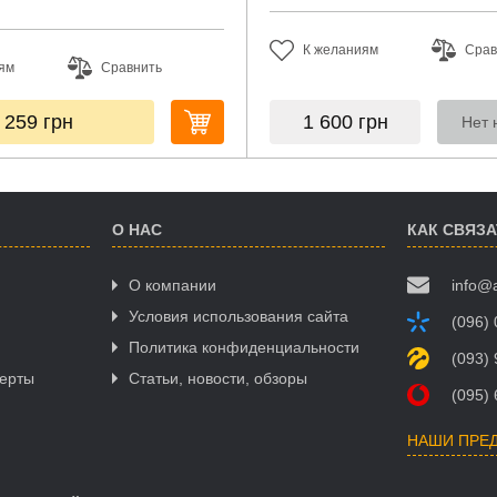
К желаниям
Срав
ям
Сравнить
 259
грн
1 600
грн
Нет 
О НАС
КАК СВЯЗ
О компании
info@
Условия использования сайта
(096)
Политика конфиденциальности
(093)
ферты
Статьи, новости, обзоры
(095)
НАШИ ПРЕ