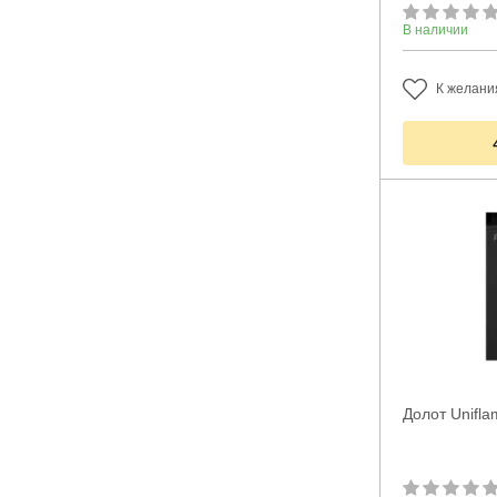
В наличии
К желани
Долот Unifla