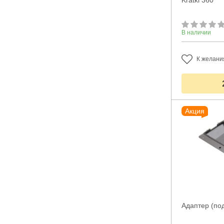
Kratki 360°
В наличии
К желани
Акция
Адаптер (под