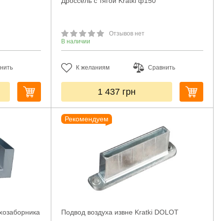
Дроссель с тягой Kratki ф150
Отзывов нет
В наличии
нить
К желаниям
Сравнить
1 437
грн
Рекомендуем
ухозаборника
Подвод воздуха извне Kratki DOLOT