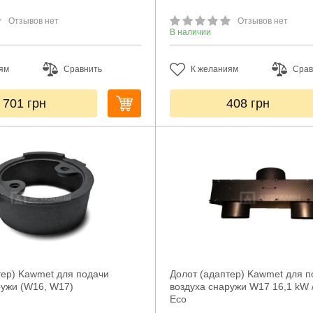
Отзывов нет
Отзывов нет
В наличии
ям
Сравнить
К желаниям
Срав
 701
грн
408
грн
тер) Kawmet для подачи
Долот (адаптер) Kawmet для п
ружи (W16, W17)
воздуха снаружи W17 16,1 kW 
Eco