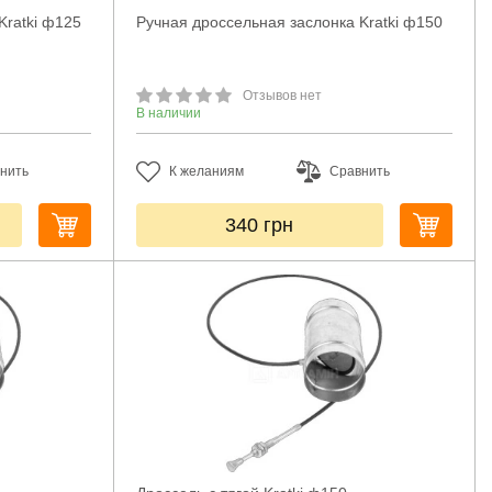
Kratki ф125
Ручная дроссельная заслонка Kratki ф150
Отзывов нет
В наличии
нить
К желаниям
Сравнить
340
грн