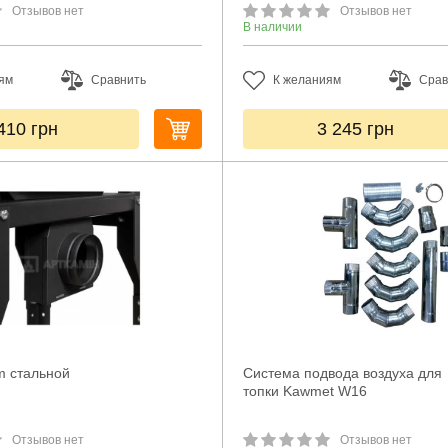
Отзывов нет
Отзывов нет
В наличии
ям
Сравнить
К желаниям
Срав
410
грн
3 245
грн
m стальной
Система подвода воздуха для
топки Kawmet W16
Отзывов нет
Отзывов нет