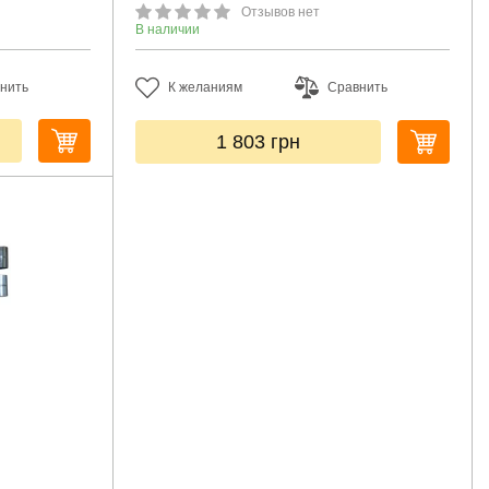
Отзывов нет
В наличии
нить
К желаниям
Сравнить
1 803
грн