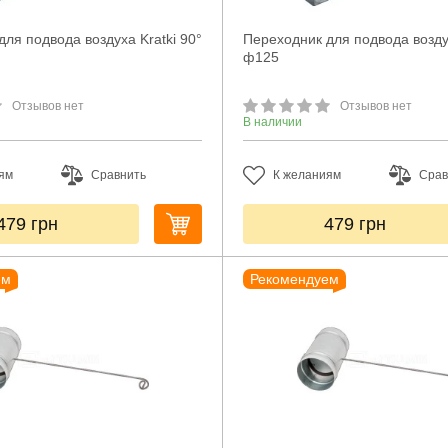
ля подвода воздуха Kratki 90°
Переходник для подвода воздух
ф125
Отзывов нет
Отзывов нет
В наличии
ям
Сравнить
К желаниям
Срав
479
грн
479
грн
ем
Рекомендуем