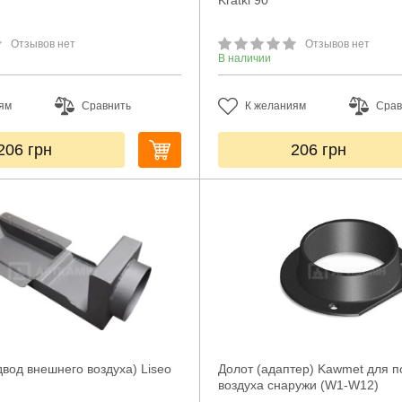
Kratki 90°
Отзывов нет
Отзывов нет
В наличии
ям
Сравнить
К желаниям
Срав
206
грн
206
грн
вод внешнего воздуха) Liseo
Долот (адаптер) Kawmet для п
воздуха снаружи (W1-W12)