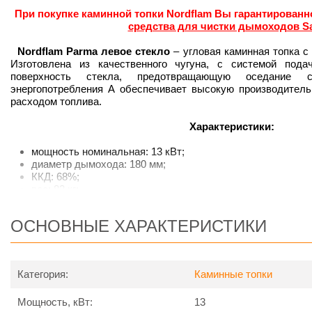
При покупке каминной топки Nordflam Вы гарантированн
средства для чистки дымоходов S
Nordflam Parma левое стекло
– угловая каминная топка 
Изготовлена из качественного чугуна, с системой под
поверхность стекла, предотвращающую оседание 
энергопотребления A обеспечивает высокую производитель
расходом топлива.
Характеристики:
мощность номинальная: 13 кВт;
диаметр дымохода: 180 мм;
ККД: 68%;
вес: 82 кг;
материал: чугун;
топливо: лиственная древесина;
ОСНОВНЫЕ ХАРАКТЕРИСТИКИ
отапливаемая плошадь: 130 м2;
класс энергоэффективности: А;
размеры: 622 х 660 х 355 мм;
диаметр соединителя для подачи воздуха извне: 100 мм.
Категория:
Каминные топки
Мощность, кВт:
13