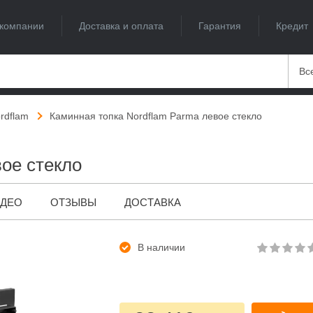
компании
Доставка и оплата
Гарантия
Кредит
Вс
rdflam
Каминная топка Nordflam Parma левое стекло
ое стекло
ИДЕО
ОТЗЫВЫ
ДОСТАВКА
В наличии