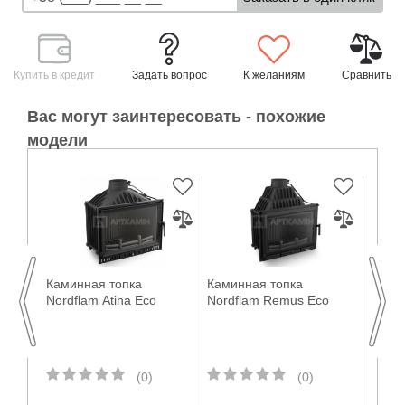
Купить в кредит
Задать вопрос
К желаниям
Сравнить
Вас могут заинтересовать - похожие
модели
Каминная топка
Каминная топка
Камин
O
Nordflam Atina Eco
Nordflam Remus Eco
Nordfl
700 Pi
(0)
(0)