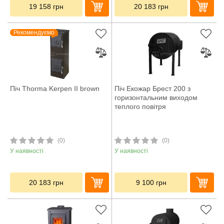
19 158
грн
20 183
грн
Рекомендуємо
Піч Thorma Kerpen II brown
Піч Екожар Брест 200 з
горизонтальним виходом
теплого повітря
(0)
(0)
У наявності
У наявності
20 183
грн
9 100
грн