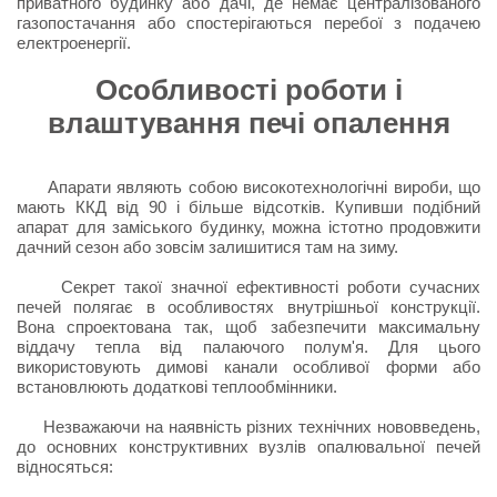
приватного будинку або дачі, де немає централізованого
газопостачання або спостерігаються перебої з подачею
електроенергії.
Особливості роботи і
влаштування печі опалення
Апарати являють собою високотехнологічні вироби, що
мають ККД від 90 і більше відсотків. Купивши подібний
апарат для заміського будинку, можна істотно продовжити
дачний сезон або зовсім залишитися там на зиму.
Секрет такої значної ефективності роботи сучасних
печей полягає в особливостях внутрішньої конструкції.
Вона спроектована так, щоб забезпечити максимальну
віддачу тепла від палаючого полум'я. Для цього
використовують димові канали особливої форми або
встановлюють додаткові теплообмінники.
Незважаючи на наявність різних технічних нововведень,
до основних конструктивних вузлів опалювальної печей
відносяться: