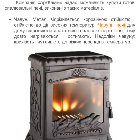
Компанія «АртКамін» надає можливість купити готові
опалювальні печі, виконані з таких матеріалів.
Чавун. Метал відрізняється корозійною стійкістю і
стійкістю до дії високих температур.
Чавунні печі
для
дому відрізняються істотною тепловою інертністю, тому
довго нагріваються і остигають. Недоліки чавуну:
крихкість і чутливість до різких перепадів температур.