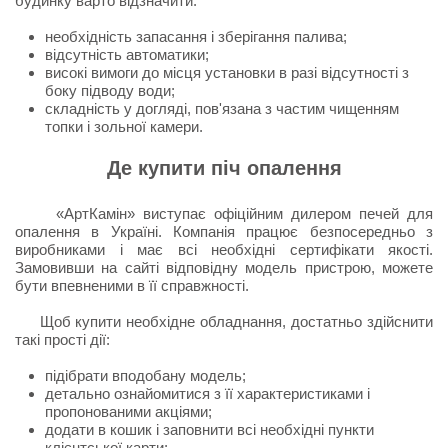
будинку варто відзначити:
необхідність запасання і зберігання палива;
відсутність автоматики;
високі вимоги до місця установки в разі відсутності з
боку підводу води;
складність у догляді, пов'язана з частим чищенням
топки і зольної камери.
Де купити піч опалення
«АртКамін» виступає офіційним дилером печей для
опалення в Україні. Компанія працює безпосередньо з
виробниками і має всі необхідні сертифікати якості.
Замовивши на сайті відповідну модель пристрою, можете
бути впевненими в її справжності.
Щоб купити необхідне обладнання, достатньо здійснити
такі прості дії:
підібрати вподобану модель;
детально ознайомитися з її характеристиками і
пропонованими акціями;
додати в кошик і заповнити всі необхідні пункти
клієнтської карти;