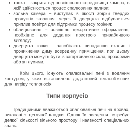
топка – закрита від зовнішнього середовища камера, в
якій здійснюється процес спалювання палива;
зольна камера – виступає в якості збірки твердих
продуктів згорання, через її дверцята відбувається
приплив повітря для підтримки процесу горіння;
облицювання – зовнішнє декоративне оформлення,
необхідне для додання пристрою привабливого
вигляду;
дверцята топки – запобігають випаданню окалин і
проникнення диму всередину приміщення, при цьому
дверцята можуть бути із загартованого скла, прозорими
або ж глухими.
Крім цього, існують опалювальні печі з водяним
контуром, у яких встановлено додатковий теплообмінник
для нагріву теплоносія.
Типи корпусів
Традиційними вважаються опалювальні печі на дровах,
виконані з цегляної кладки. Однак їх зведення потребує
деякої кількості вільного простору і наявності спеціальних
знань.