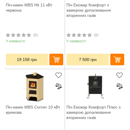
Піч-камін MBS Hit 11 кВт
Піч Екожар Комфорт з
червона
камерою допалювання
вторинних газів
(0)
(0)
У наявності
У наявності
19 158
грн
7 500
грн
Піч-камін MBS Corner 10 кВт
Піч Екожар Комфорт Плюс з
кремова
камерою допалювання
вторинних газів