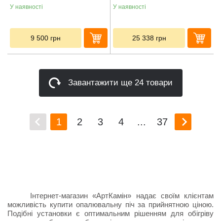
У наявності
У наявності
9 500
грн
25 338
грн
Завантажити ще 24 товари
1
2
3
4
...
37
Інтернет-магазин «АртКамін» надає своїм клієнтам
можливість купити опалювальну піч за прийнятною ціною.
Подібні установки є оптимальним рішенням для обігріву