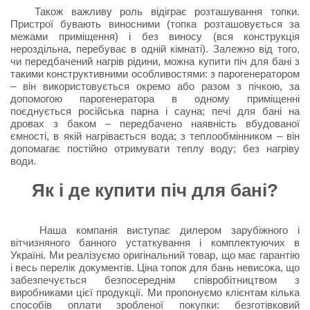
Також важливу роль відіграє розташування топки.
Пристрої бувають виносними (топка розташовується за
межами приміщення) і без виносу (вся конструкція
нероздільна, перебуває в одній кімнаті). Залежно від того,
чи передбачений нагрів рідини, можна купити піч для бані з
такими конструктивними особливостями: з парогенератором
– він використовується окремо або разом з пічкою, за
допомогою парогенератора в одному приміщенні
поєднується російська парна і сауна; печі для бані на
дровах з баком – передбачено наявність вбудованої
ємності, в якій нагрівається вода; з теплообмінником – він
допомагає постійно отримувати теплу воду; без нагріву
води.
Як і де купити піч для бані?
Наша компанія виступає дилером зарубіжного і
вітчизняного банного устаткування і комплектуючих в
Україні. Ми реалізуємо оригінальний товар, що має гарантію
і весь перелік документів. Ціна топок для бань невисока, що
забезпечується безпосереднім співробітництвом з
виробниками цієї продукції. Ми пропонуємо клієнтам кілька
способів оплати зробленої покупки: безготівковий