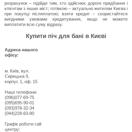
розрахунок – підійде тим, хто здійснює дороге придбання і
клієнтам з інших міст; готівкою – актуально жителям Києва і
при покупці післяплатою; взяти кредит – скористайтеся
вигідними умовами кредитування, якщо не можете
виплатити всю суму відразу.
Купити піч для бані в Києві
Адреса нашого
офісу:
м. Київ, вул.
Сирецька 9,
корпус 1, оф. 15
Наші телефони:
(096)077-69-75
(095)695-90-01
(093)978-32-34
(044)228-83-80
Графік роботи call-
центру: