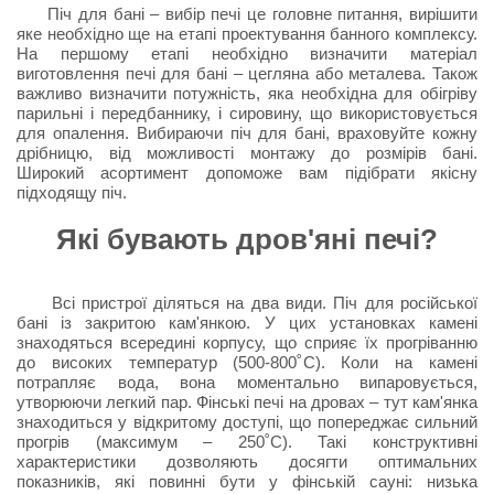
Піч для бані – вибір печі це головне питання, вирішити
яке необхідно ще на етапі проектування банного комплексу.
На першому етапі необхідно визначити матеріал
виготовлення печі для бані – цегляна або металева. Також
важливо визначити потужність, яка необхідна для обігріву
парильні і передбаннику, і сировину, що використовується
для опалення. Вибираючи піч для бані, враховуйте кожну
дрібницю, від можливості монтажу до розмірів бані.
Широкий асортимент допоможе вам підібрати якісну
підходящу піч.
Які бувають дров'яні печі?
Всі пристрої діляться на два види. Піч для російської
бані із закритою кам'янкою. У цих установках камені
знаходяться всередині корпусу, що сприяє їх прогріванню
до високих температур (500-800˚С). Коли на камені
потрапляє вода, вона моментально випаровується,
утворюючи легкий пар. Фінські печі на дровах – тут кам'янка
знаходиться у відкритому доступі, що попереджає сильний
прогрів (максимум – 250˚С). Такі конструктивні
характеристики дозволяють досягти оптимальних
показників, які повинні бути у фінській сауні: низька