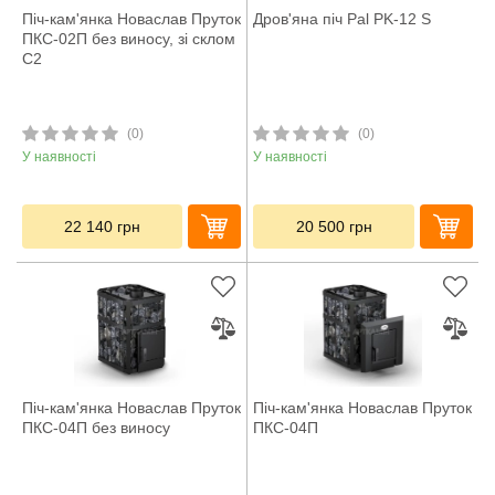
Піч-кам'янка Новаслав Пруток
Дров'яна піч Pal PK-12 S
ПКС-02П без виносу, зі склом
С2
(0)
(0)
У наявності
У наявності
22 140
грн
20 500
грн
Піч-кам'янка Новаслав Пруток
Піч-кам'янка Новаслав Пруток
ПКС-04П без виносу
ПКС-04П