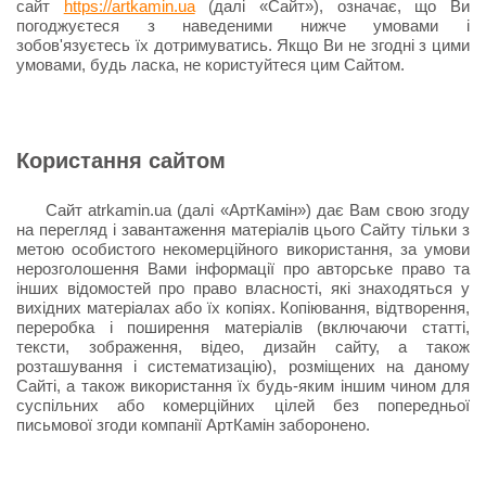
сайт
https://artkamin.ua
(далі «Сайт»), означає, що Ви
погоджуєтеся з наведеними нижче умовами і
зобов'язуєтесь їх дотримуватись. Якщо Ви не згодні з цими
умовами, будь ласка, не користуйтеся цим Сайтом.
Користання сайтом
Сайт atrkamin.ua (далі «АртКамін») дає Вам свою згоду
на перегляд і завантаження матеріалів цього Сайту тільки з
метою особистого некомерційного використання, за умови
нерозголошення Вами інформації про авторське право та
інших відомостей про право власності, які знаходяться у
вихідних матеріалах або їх копіях. Копіювання, відтворення,
переробка і поширення матеріалів (включаючи статті,
тексти, зображення, відео, дизайн сайту, а також
розташування і систематизацію), розміщених на даному
Сайті, а також використання їх будь-яким іншим чином для
суспільних або комерційних цілей без попередньої
письмової згоди компанії АртКамін заборонено.