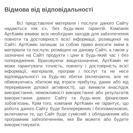
Відмова від відповідальності
Всі представлені матеріали і послуги даного Сайту
надаються «як є», без будь-яких гарантій. Компанія
АртКамін вживає всіх необхідних заходів для забезпечення
повноти та достовірності всієї інформації, розміщеної на
Сайті. АртКамін залишає за собою право вносити зміни в
матеріали та послуги, розміщені на даному Сайті, а також у
зазначені на Сайті продукти і ціни в будь-який час і без
попередження. Враховуючи вищезазначене, АртКамін не
може гарантувати точність, повноту і достовірність всієї
інформації, матеріалів, програм і послуг та не несе
відповідальності за будь-які збитки (включаючи, але не
обмежуючись збитком від втрати прибутку, даних або від
переривання ділової активності), що виникли внаслідок
використання, неможливості використання або результатів
використання даного Сайту та будь-яких фінансових
зобов'язань. Крім того, компанія АртКамін не гарантує, що
робота даного Сайту буде безперервною і безпомилковою,
включаючи те, що Сайт буде сумісний з обладнанням або
програмним забезпеченням, яке Ви можете або будете
використовувати.