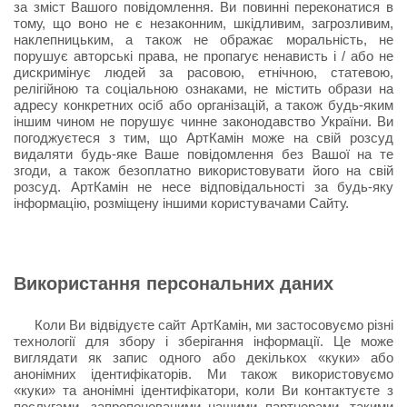
за зміст Вашого повідомлення. Ви повинні переконатися в
тому, що воно не є незаконним, шкідливим, загрозливим,
наклепницьким, а також не ображає моральність, не
порушує авторські права, не пропагує ненависть і / або не
дискримінує людей за расовою, етнічною, статевою,
релігійною та соціальною ознаками, не містить образи на
адресу конкретних осіб або організацій, а також будь-яким
іншим чином не порушує чинне законодавство України. Ви
погоджуєтеся з тим, що АртКамін може на свій розсуд
видаляти будь-яке Ваше повідомлення без Вашої на те
згоди, а також безоплатно використовувати його на свій
розсуд. АртКамін не несе відповідальності за будь-яку
інформацію, розміщену іншими користувачами Сайту.
Використання персональних даних
Коли Ви відвідуєте сайт АртКамін, ми застосовуємо різні
технології для збору і зберігання інформації. Це може
виглядати як запис одного або декількох «куки» або
анонімних ідентифікаторів. Ми також використовуємо
«куки» та анонімні ідентифікатори, коли Ви контактуєте з
послугами, запропонованими нашими партнерами, такими