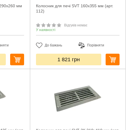
/290х260 мм
Колосник для печі SVT 160х355 мм (арт.
112)
Відгуків немає
У наявності
вняти
До бажань
Порівняти
1 821
грн