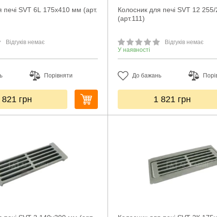
 печі SVT 6L 175х410 мм (арт.
Колосник для печі SVT 12 255
(арт.111)
Відгуків немає
Відгуків немає
У наявності
ь
Порівняти
До бажань
Порі
 821
грн
1 821
грн