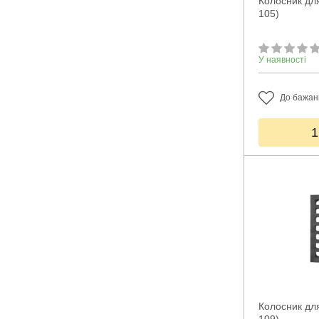
Колосник для
105)
У наявності
До бажан
1
Колосник для