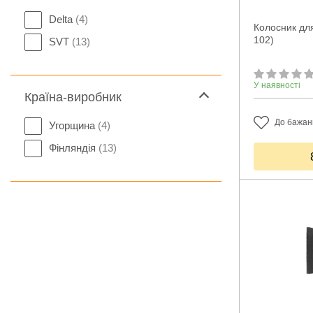
Delta
(4)
Колосник для
102)
SVT
(13)
У наявності
Країна-виробник
До бажан
Угорщина
(4)
Фінляндія
(13)