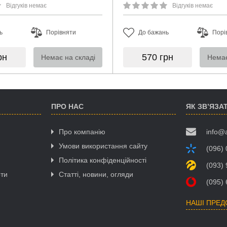
Відгуків немає
Відгуків немає
ь
Порівняти
До бажань
Порі
рн
570
грн
Немає на складі
Немає
ПРО НАС
ЯК ЗВ’ЯЗА
Про компанію
info@
Умови використання сайту
(096)
Політика конфіденційності
(093)
рти
Статті, новини, огляди
(095)
НАШІ ПРЕ