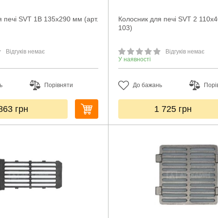
 печі SVT 1В 135х290 мм (арт.
Колосник для печі SVT 2 110х4
103)
Відгуків немає
Відгуків немає
У наявності
ь
Порівняти
До бажань
Порі
863
грн
1 725
грн