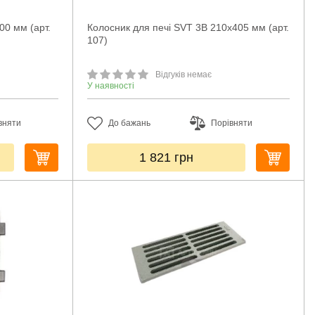
00 мм (арт.
Колосник для печі SVT 3B 210х405 мм (арт.
107)
Відгуків немає
У наявності
вняти
До бажань
Порівняти
1 821
грн