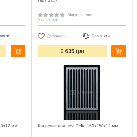
(арт. 113)
Відгуків немає
У наявності
вняти
До бажань
Порівняти
2 635
грн
250х12 мм
Колосник для печі Delta 160х250х12 мм