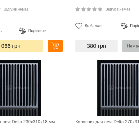
Відгуків немає
Відгуків немає
До бажань
Порі
ь
Порівняти
 066
грн
380
грн
Немає
 печі Delta 230х310х18 мм
Колосник для печі Delta 270х