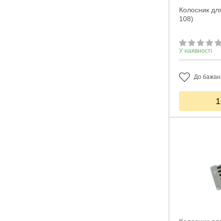
Колосник для
108)
У наявності
До бажан
1