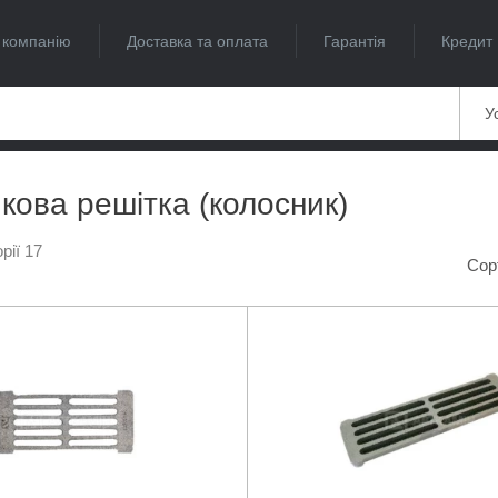
 компанію
Доставка та оплата
Гарантія
Кредит
Ус
кова решітка (колосник)
рії 17
Сор