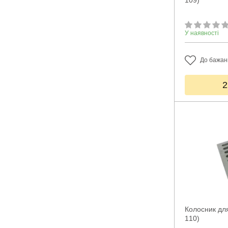
109)
У наявності
До бажан
2
Колосник для
110)