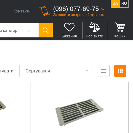
UA
RU
(096) 077-69-75
Контакти
Замовити зворотний дзвінок
і категорії
Бажання
Порівняти
Кошик
тувати
Сортування