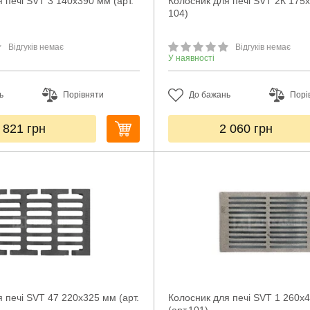
 печі SVT 3 140х390 мм (арт.
Колосник для печі SVT 2К 175х
104)
Відгуків немає
Відгуків немає
У наявності
ь
Порівняти
До бажань
Порі
 821
грн
2 060
грн
 печі SVT 47 220х325 мм (арт.
Колосник для печі SVT 1 260x