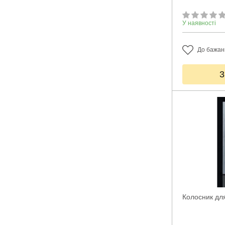
У наявності
До бажан
3
Колосник для