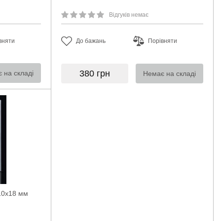
Відгуків немає
вняти
До бажань
Порівняти
380
грн
 на складі
Немає на складі
310х18 мм