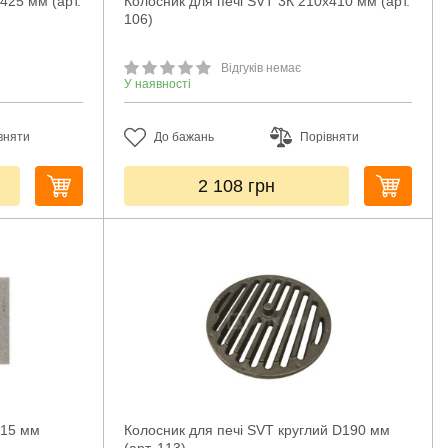
425 мм (арт.
Колосник для печі SVT 3К 210х410 мм (арт.
106)
Відгуків немає
У наявності
вняти
До бажань
Порівняти
2 108
грн
415 мм
Колосник для печі SVT круглий D190 мм