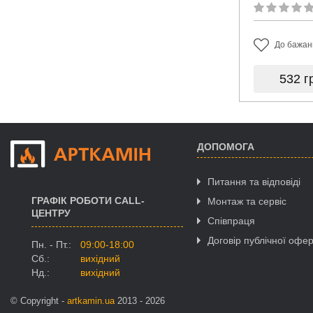
До бажан
532
г
ДОПОМОГА
Питання та відповіді
ГРАФІК РОБОТИ CALL-
Монтаж та сервіс
ЦЕНТРУ
Співпраця
Договір публічної офе
Пн. - Пт.:
09:00-18:00
Сб.:
вихідний
Нд.:
вихідний
© Copyright -
artkamin.ua
2013 - 2026