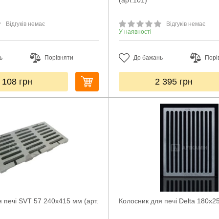
(арт.101)
Відгуків немає
Відгуків немає
У наявності
ь
Порівняти
До бажань
Порі
 108
грн
2 395
грн
 печі SVT 57 240х415 мм (арт.
Колосник для печі Delta 180х