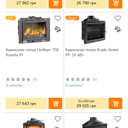
27 862
грн
26 780
грн
Хит
Акция
Каминная топка Uniflam 700
Каминная топка Kratki Antek
Kaseta Pl
PF 10 кВт
(0)
(0)
В наличии
В наличии
31 209
грн
27 643
грн
29 025
грн