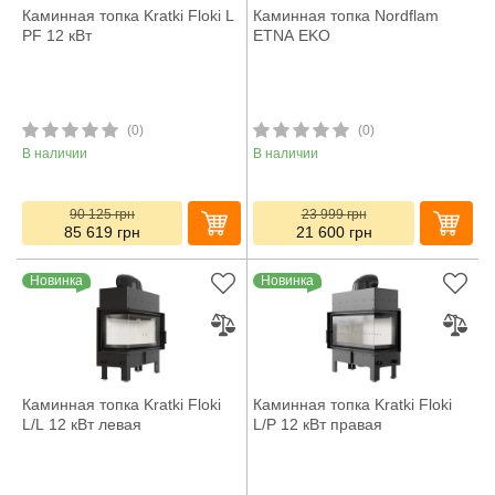
Каминная топка Kratki Floki L
Каминная топка Nordflam
PF 12 кВт
ETNA EKO
(0)
(0)
В наличии
В наличии
90 125
грн
23 999
грн
85 619
грн
21 600
грн
Новинка
Новинка
Каминная топка Kratki Floki
Каминная топка Kratki Floki
L/L 12 кВт левая
L/P 12 кВт правая