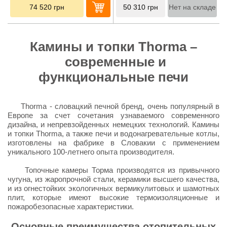
74 520
грн
50 310
грн
Нет на складе
Камины и топки Thorma –
современные и
функциональные печи
Thorma - словацкий печной бренд, очень популярный в
Европе за счет сочетания узнаваемого современного
дизайна, и непревзойденных немецких технологий. Камины
и топки Thorma, а также печи и водонагревательные котлы,
изготовлены на фабрике в Словакии с применением
уникального 100-летнего опыта производителя.
Топочные камеры Торма производятся из привычного
чугуна, из жаропрочной стали, керамики высшего качества,
и из огнестойких экологичных вермикулитовых и шамотных
плит, которые имеют высокие термоизоляционные и
пожаробезопасные характеристики.
Основные преимущества отопительных