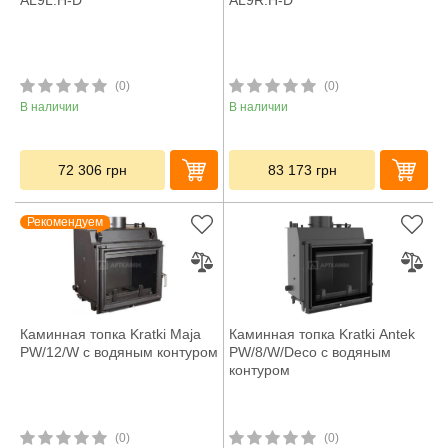
AL9L.H-D
AL9R.H-D
(0)
(0)
В наличии
В наличии
72 306
грн
83 173
грн
Рекомендуем
Каминная топка Kratki Maja
Каминная топка Kratki Antek
PW/12/W с водяным контуром
PW/8/W/Deco с водяным
контуром
(0)
(0)