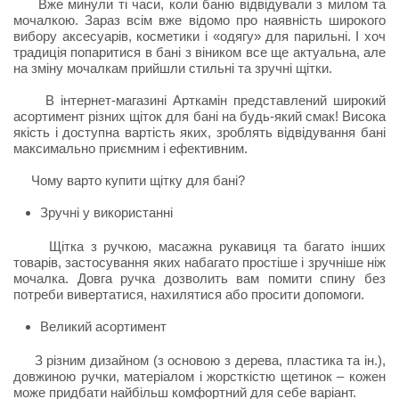
Вже минули ті часи, коли баню відвідували з милом та
мочалкою. Зараз всім вже відомо про наявність широкого
вибору аксесуарів, косметики і «одягу» для парильні. І хоч
традиція попаритися в бані з віником все ще актуальна, але
на зміну мочалкам прийшли стильні та зручні щітки.
В інтернет-магазині Арткамін представлений широкий
асортимент різних щіток для бані на будь-який смак! Висока
якість і доступна вартість яких, зроблять відвідування бані
максимально приємним і ефективним.
Чому варто купити щітку для бані?
Зручні у використанні
Щітка з ручкою, масажна рукавиця та багато інших
товарів, застосування яких набагато простіше і зручніше ніж
мочалка. Довга ручка дозволить вам помити спину без
потреби вивертатися, нахилятися або просити допомоги.
Великий асортимент
З різним дизайном (з основою з дерева, пластика та ін.),
довжиною ручки, матеріалом і жорсткістю щетинок – кожен
може придбати найбільш комфортний для себе варіант.