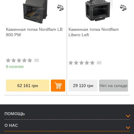
Каминная топка Nordflam LB
Каминная топка Nordflam
800 PW
Libero Left
(0)
(0)
В наличии
62 161
грн
29 110
грн
Нет на складе
ПОМОЩЬ
О НАС