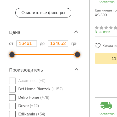
бесплатно
Каминная топ
Очистить все фильтры
XS 500
Цeна
В наличии
от
до
грн
К желани
11
Производитель
A.caminetti
(+0)
Bef Home Blanzek
(+152)
Defro Home
(+78)
Dovre
(+22)
Edilkamin
(+54)
бесплатно