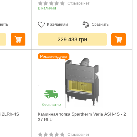
Отзывов нет
В наличии
нить
К желаниям
Сравнить
229 433
грн
Рекомендуем
бесплатно
i 2LRh-4S
Каминная топка Spartherm Varia ASH-4S - 2
37 RLU
Отзывов нет