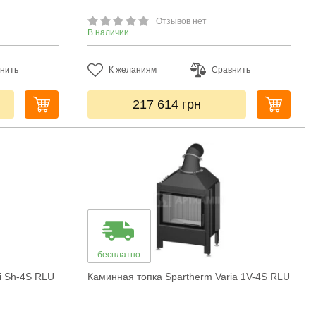
Отзывов нет
В наличии
нить
К желаниям
Сравнить
217 614
грн
бесплатно
i Sh-4S RLU
Каминная топка Spartherm Varia 1V-4S RLU