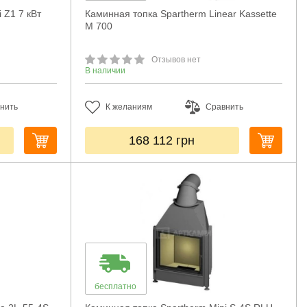
 Z1 7 кВт
Каминная топка Spartherm Linear Kassette
M 700
Отзывов нет
В наличии
нить
К желаниям
Сравнить
168 112
грн
бесплатно