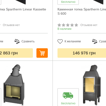
бесплатно
ка Spartherm Linear Kassette
Каминная топка Spartherm Line
S 600
Отзывов нет
Отзывов нет
В наличии
ям
Сравнить
К желаниям
Срав
2 863
грн
146 976
грн
бесплатно