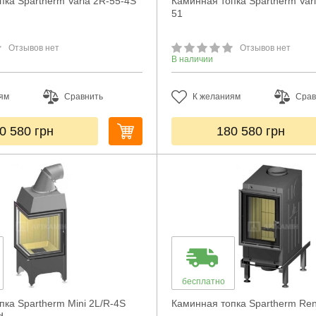
пка Spartherm Varia 2R-55-4S
Каминная топка Spartherm Var
51
Отзывов нет
Отзывов нет
В наличии
ям
Сравнить
К желаниям
Срав
0 580
грн
180 580
грн
бесплатно
пка Spartherm Mini 2L/R-4S
Каминная топка Spartherm Ren