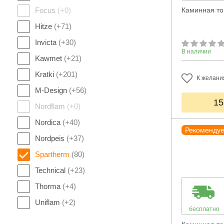
Focus
(+0)
Каминная то
Hitze
(+71)
Invicta
(+30)
В наличии
Kawmet
(+21)
Kratki
(+201)
К желани
M-Design
(+56)
15
Nordflam
(+0)
Nordica
(+40)
Рекоменду
Nordpeis
(+37)
Spartherm
(80)
Technical
(+23)
Thorma
(+4)
Uniflam
(+2)
бесплатно