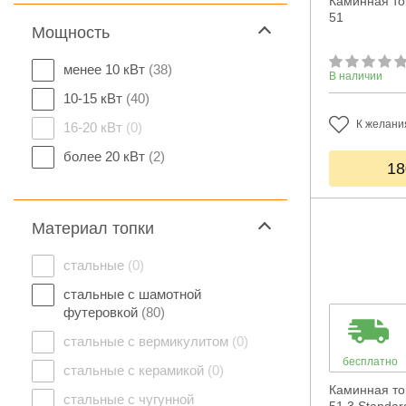
Каминная то
51
Мощность
менее 10 кВт
(38)
В наличии
10-15 кВт
(40)
К желани
16-20 кВт
(0)
более 20 кВт
(2)
18
Материал топки
стальные
(0)
стальные с шамотной
футеровкой
(80)
стальные с вермикулитом
(0)
бесплатно
стальные с керамикой
(0)
Каминная то
стальные с чугунной