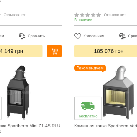
d
Отзывов нет
Отзывов нет
В наличии
ям
Сравнить
К желаниям
Срав
4 149
грн
185 076
грн
Рекомендуем
бесплатно
пка Spartherm Mini Z1-4S RLU
Каминная топка Spartherm Var
d