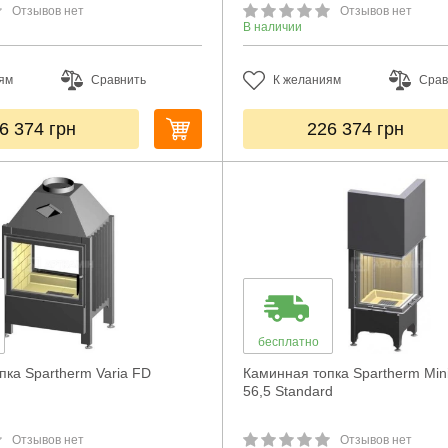
Отзывов нет
Отзывов нет
В наличии
ям
Сравнить
К желаниям
Срав
6 374
грн
226 374
грн
бесплатно
пка Spartherm Varia FD
Каминная топка Spartherm Min
56,5 Standard
Отзывов нет
Отзывов нет