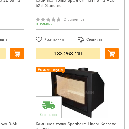
ia 2L-55-4S
Каминная топка Spartherm Mini S-4S RLU
52,5 Standard
Отзывов нет
В наличии
нить
К желаниям
Сравнить
183 268
грн
Рекомендуем
бесплатно
ova B-Air
Каминная топка Spartherm Linear Kassette