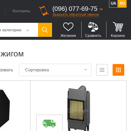
UA
RU
(096) 077-69-75
Контакты
Заказать обратный звонок
е категории
Желания
Сравнить
Корзина
ожигом
ровать
Сортировка