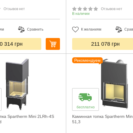
Отзывов нет
Отзывов нет
В наличии
ям
Сравнить
К желаниям
Срав
0 314
грн
211 078
грн
Рекомендуем
бесплатно
пка Spartherm Mini 2LRh-4S
Каминная топка Spartherm Min
d
51,3