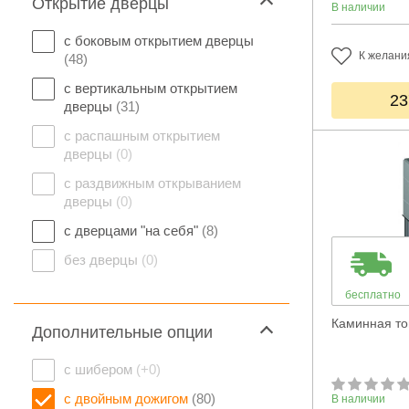
Открытие дверцы
В наличии
с боковым открытием дверцы
К желани
(48)
с вертикальным открытием
23
дверцы
(31)
с распашным открытием
дверцы
(0)
с раздвижным открыванием
дверцы
(0)
с дверцами "на себя"
(8)
без дверцы
(0)
бесплатно
Каминная то
Дополнительные опции
с шибером
(+0)
с двойным дожигом
(80)
В наличии