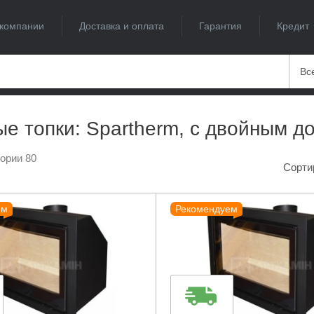
компании
Доставка и оплата
Гарантия
Кредит
Вс
е топки: Spartherm, с двойным д
гории 80
Сорти
ем
Рекомендуем