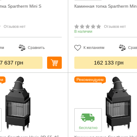
пка Spartherm Mini S
Каминная топка Spartherm Mini
Отзывов нет
Отзывов нет
В наличии
ям
Сравнить
К желаниям
Срав
7 637
грн
162 133
грн
ем
Рекомендуем
бесплатно