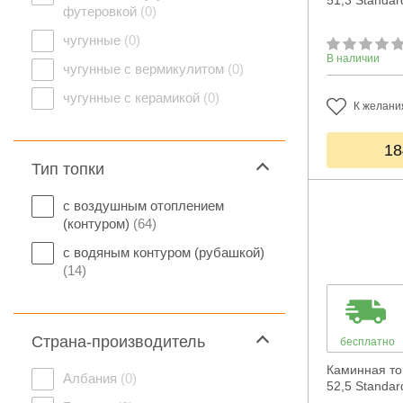
51,3 Standar
футеровкой
(0)
чугунные
(0)
В наличии
чугунные с вермикулитом
(0)
чугунные с керамикой
(0)
К желани
18
Тип топки
с воздушным отоплением
(контуром)
(64)
с водяным контуром (рубашкой)
(14)
Страна-производитель
бесплатно
Каминная то
Албания
(0)
52,5 Standar