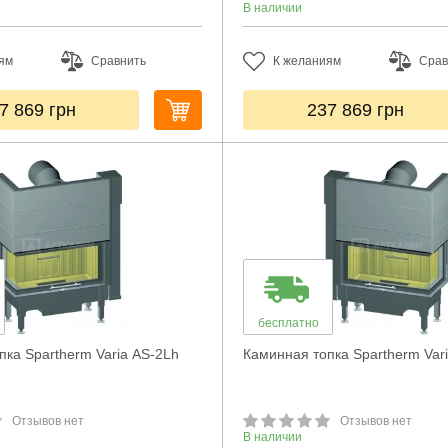
В наличии
ям
Сравнить
К желаниям
Срав
7 869
грн
237 869
грн
бесплатно
пка Spartherm Varia AS-2Lh
Каминная топка Spartherm Var
Отзывов нет
Отзывов нет
В наличии