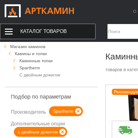
О 
КАТАЛОГ ТОВАРОВ
Магазин каминов
Камины и топки
Каминны
Каминные топки
Spartherm
товаров в кате
С двойным дожигом
Рекоменду
Подбор по параметрам
Spartherm
Производитель
Дополнительные опции
с двойным дожигом