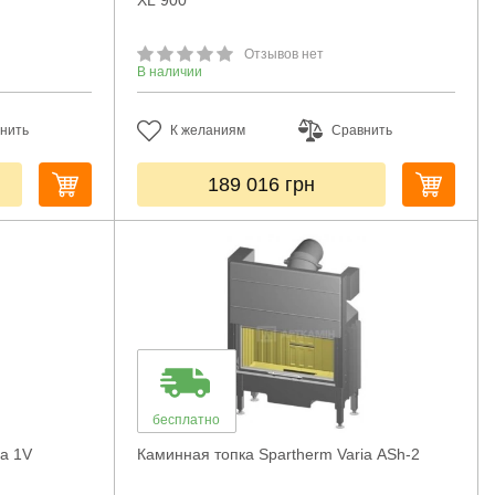
XL 900
Отзывов нет
В наличии
нить
К желаниям
Сравнить
189 016
грн
бесплатно
ia 1V
Каминная топка Spartherm Varia ASh-2