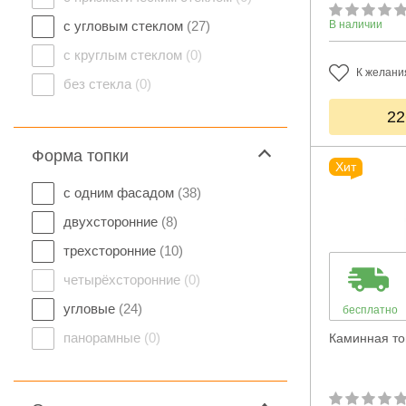
с угловым стеклом
(27)
В наличии
с круглым стеклом
(0)
К желани
без стекла
(0)
22
Форма топки
Хит
с одним фасадом
(38)
двухсторонние
(8)
трехсторонние
(10)
четырёхсторонние
(0)
угловые
(24)
бесплатно
панорамные
(0)
Каминная то