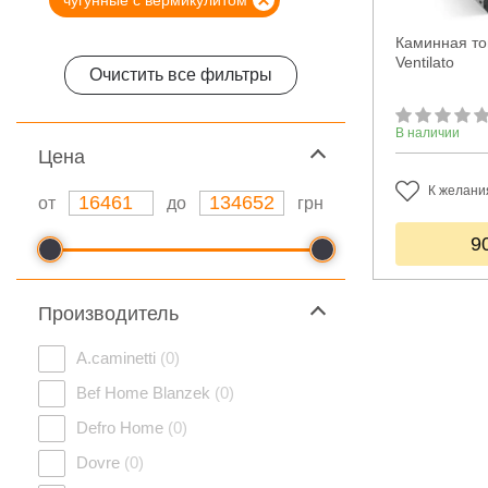
чугунные с вермикулитом
Каминная топ
Ventilato
Очистить все фильтры
В наличии
Цeна
К желани
от
до
грн
9
Производитель
A.caminetti
(0)
Bef Home Blanzek
(0)
Defro Home
(0)
Dovre
(0)