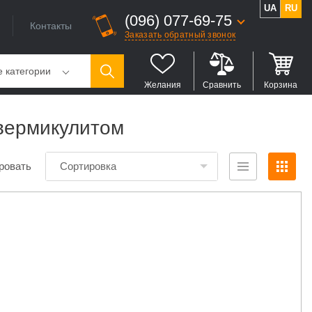
UA
RU
(096) 077-69-75
Контакты
Заказать обратный звонок
е категории
Желания
Сравнить
Корзина
 вермикулитом
ровать
Сортировка