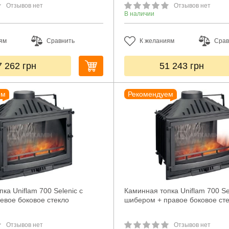
Отзывов нет
Отзывов нет
В наличии
ям
Сравнить
К желаниям
Срав
7 262
грн
51 243
грн
ем
Рекомендуем
ка Uniflam 700 Selenic с
Каминная топка Uniflam 700 Se
евое боковое стекло
шибером + правое боковое ст
Отзывов нет
Отзывов нет