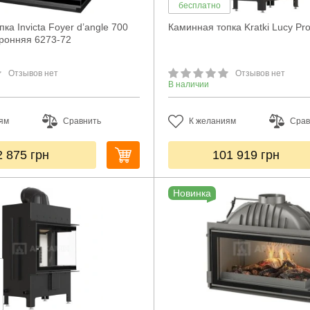
бесплатно
ка Invicta Foyer d’angle 700
Каминная топка Kratki Lucy Pr
ронняя 6273-72
Отзывов нет
Отзывов нет
В наличии
ям
Сравнить
К желаниям
Срав
2 875
грн
101 919
грн
Новинка