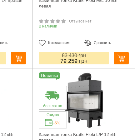
o 14 правая
Каминная топка Kratki Floki M/L 10 кВт
левая
Отзывов нет
В наличии
нить
К желаниям
Сравнить
83 430
грн
79 259
грн
Новинка
бесплатно
Скидка
-5%
 12 кВт
Каминная топка Kratki Floki L/P 12 кВт