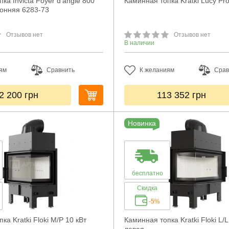
ка Invicta Foyer d’angle 800
Каминная топка Kratki Lucy Pr
онняя 6283-73
Отзывов нет
Отзывов нет
В наличии
ям
Сравнить
К желаниям
Срав
2 200
грн
113 352
грн
Новинка
бесплатно
Скидка
-5%
ка Kratki Floki M/P 10 кВт
Каминная топка Kratki Floki L/L