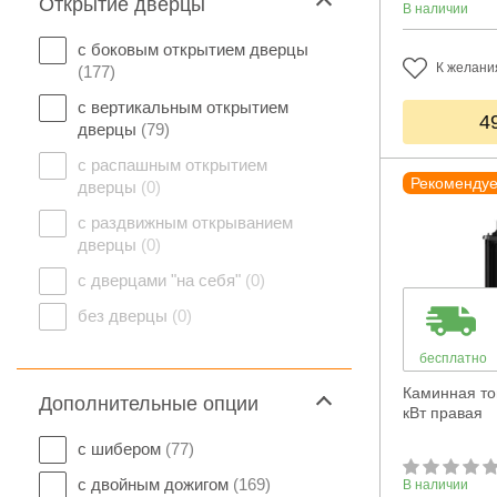
Открытие дверцы
В наличии
с боковым открытием дверцы
К желани
(177)
с вертикальным открытием
4
дверцы
(79)
с распашным открытием
Рекоменду
дверцы
(0)
с раздвижным открыванием
дверцы
(0)
с дверцами "на себя"
(0)
без дверцы
(0)
бесплатно
Каминная топ
Дополнительные опции
кВт правая
с шибером
(77)
с двойным дожигом
(169)
В наличии