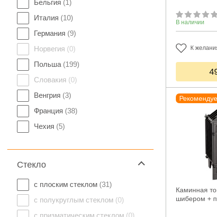
Бельгия
(1)
Италия
(10)
В наличии
Германия
(9)
Норвегия
(0)
К желани
Польша
(199)
4
Словакия
(0)
Венгрия
(3)
Рекоменду
Франция
(38)
Чехия
(5)
Стекло
с плоским стеклом
(31)
Каминная топ
шибером + п
с полукруглым стеклом
(0)
с призматическим стеклом
(0)