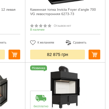
o 12 левая
Каминная топка Invicta Foyer d’angle 700
VG левосторонняя 6273-73
Отзывов нет
В наличии
нить
К желаниям
Сравнить
82 875
грн
Новинка
бесплатно