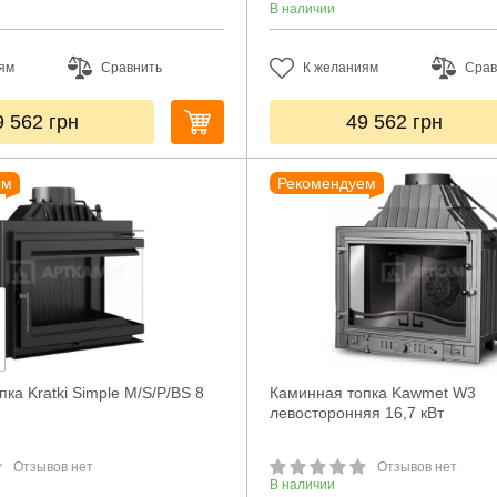
В наличии
ям
Сравнить
К желаниям
Срав
9 562
грн
49 562
грн
ем
Рекомендуем
ка Kratki Simple M/S/P/BS 8
Каминная топка Kawmet W3
левосторонняя 16,7 кВт
Отзывов нет
Отзывов нет
В наличии