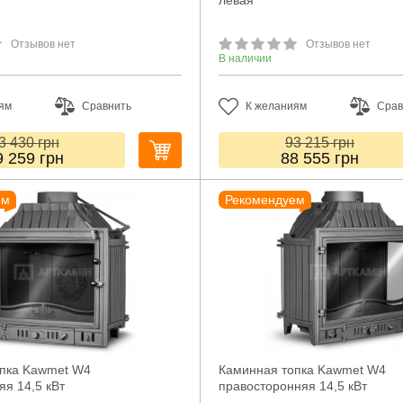
левая
Отзывов нет
Отзывов нет
В наличии
ям
Сравнить
К желаниям
Срав
3 430
грн
93 215
грн
9 259
грн
88 555
грн
ем
Рекомендуем
опка Kawmet W4
Каминная топка Kawmet W4
яя 14,5 кВт
правосторонняя 14,5 кВт