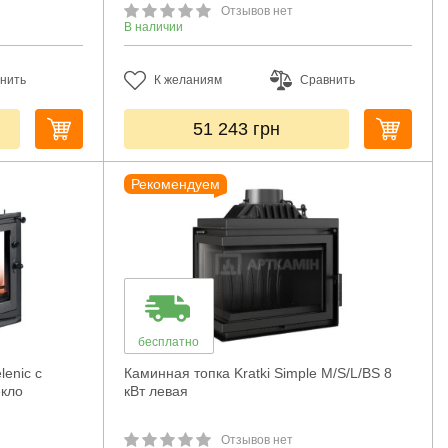
Отзывов нет
В наличии
нить
К желаниям
Сравнить
51 243
грн
Рекомендуем
бесплатно
lenic с
Каминная топка Kratki Simple M/S/L/BS 8
екло
кВт левая
Отзывов нет