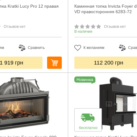
ка Kratki Lucy Pro 12 правая
Каминная топка Invicta Foyer d
VD правосторонняя 6283-72
Отзывов нет
Отзывов нет
В наличии
ям
Сравнить
К желаниям
Срав
1 919
грн
112 200
грн
Новинка
бесплатно