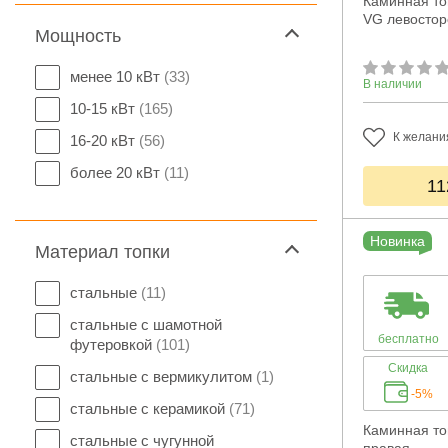
Каминная топ
VG левостор
Мощность
менее 10 кВт
(33)
В наличии
10-15 кВт
(165)
К желани
16-20 кВт
(56)
более 20 кВт
(11)
11
Новинка
Материал топки
стальные
(11)
стальные с шамотной
бесплатно
футеровкой
(101)
Скидка
стальные с вермикулитом
(1)
-5%
стальные с керамикой
(71)
Каминная топ
стальные с чугунной