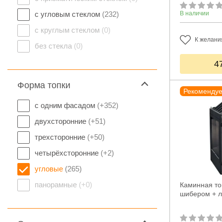
с угловым стеклом
(232)
В наличии
с круглым стеклом
(0)
К желани
без стекла
(0)
4
Форма топки
Рекоменду
с одним фасадом
(+352)
двухсторонние
(+51)
трехсторонние
(+50)
четырёхсторонние
(+2)
угловые
(265)
панорамные
(+0)
Каминная топ
шибером + л