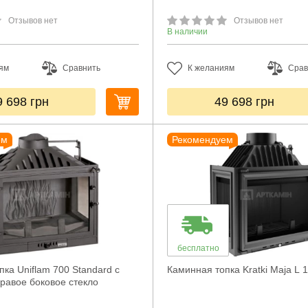
Отзывов нет
Отзывов нет
В наличии
ям
Сравнить
К желаниям
Срав
9 698
грн
49 698
грн
ем
Рекомендуем
бесплатно
ка Uniflam 700 Standard с
Каминная топка Kratki Maja L 
равое боковое стекло