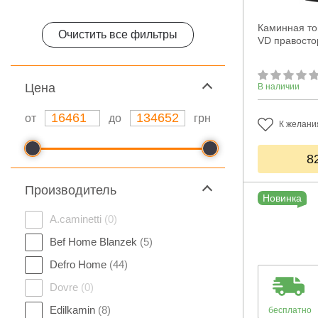
Каминная топ
Очистить все фильтры
VD правосто
Цeна
В наличии
от
до
грн
К желани
8
Производитель
Новинка
A.caminetti
(0)
Bef Home Blanzek
(5)
Defro Home
(44)
Dovre
(0)
Edilkamin
(8)
бесплатно