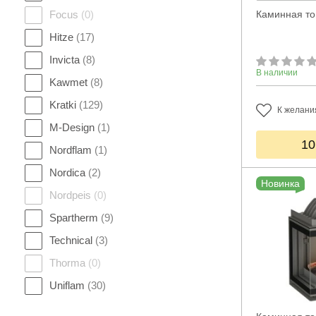
Focus
(0)
Каминная топ
Hitze
(17)
Invicta
(8)
В наличии
Kawmet
(8)
Kratki
(129)
К желани
M-Design
(1)
10
Nordflam
(1)
Nordica
(2)
Новинка
Nordpeis
(0)
Spartherm
(9)
Technical
(3)
Thorma
(0)
Uniflam
(30)