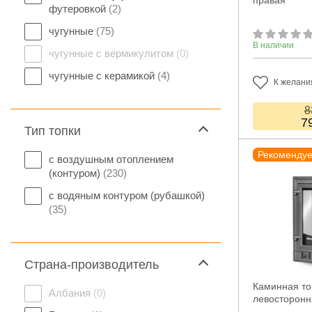
правая
футеровкой
(2)
чугунные
(75)
В наличии
чугунные с вермикулитом
(0)
чугунные с керамикой
(4)
К желани
8
7
Тип топки
Рекоменду
с воздушным отоплением
(контуром)
(230)
с водяным контуром (рубашкой)
(35)
Страна-производитель
Каминная т
Албания
(0)
левосторонн