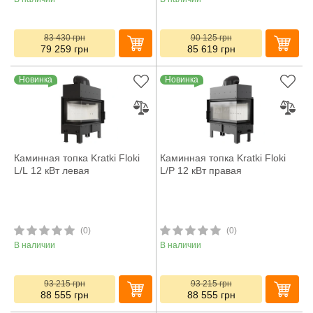
83 430
грн
90 125
грн
79 259
грн
85 619
грн
Новинка
Новинка
Каминная топка Kratki Floki
Каминная топка Kratki Floki
L/L 12 кВт левая
L/P 12 кВт правая
(0)
(0)
В наличии
В наличии
93 215
грн
93 215
грн
88 555
грн
88 555
грн