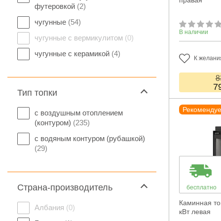
правая
футеровкой
(2)
чугунные
(54)
В наличии
чугунные с вермикулитом
(0)
чугунные с керамикой
(4)
К желани
8
7
Тип топки
Рекоменду
с воздушным отоплением
(контуром)
(235)
с водяным контуром (рубашкой)
(29)
Страна-производитель
бесплатно
Каминная топ
Албания
(0)
кВт левая