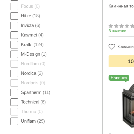
Focus
(0)
Каминная топ
Hitze
(18)
Invicta
(6)
В наличии
Kawmet
(4)
Kratki
(124)
К желани
M-Design
(1)
10
Nordflam
(0)
Nordica
(2)
Новинка
Nordpeis
(0)
Spartherm
(11)
Technical
(6)
Thorma
(0)
Uniflam
(29)