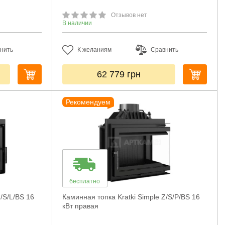
Отзывов нет
В наличии
нить
К желаниям
Сравнить
62 779
грн
Рекомендуем
бесплатно
Z/S/L/BS 16
Каминная топка Kratki Simple Z/S/P/BS 16
кВт правая