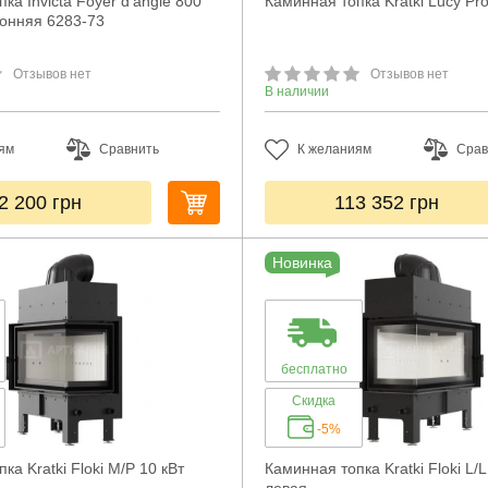
ка Invicta Foyer d’angle 800
Каминная топка Kratki Lucy Pr
онняя 6283-73
Отзывов нет
Отзывов нет
В наличии
ям
Сравнить
К желаниям
Срав
2 200
грн
113 352
грн
Новинка
бесплатно
Скидка
-5%
ка Kratki Floki M/P 10 кВт
Каминная топка Kratki Floki L/L