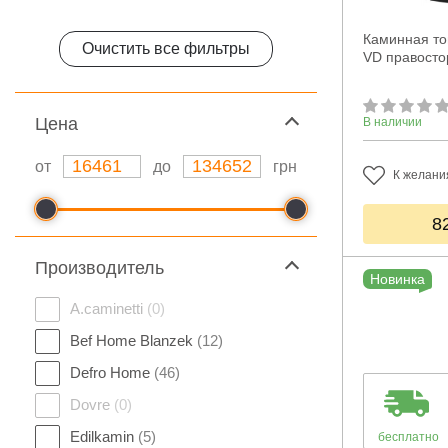
Каминная топ
Очистить все фильтры
VD правосто
Цeна
В наличии
от
до
грн
К желани
8
Производитель
Новинка
A.caminetti
(0)
Bef Home Blanzek
(12)
Defro Home
(46)
Dovre
(0)
Edilkamin
(5)
бесплатно