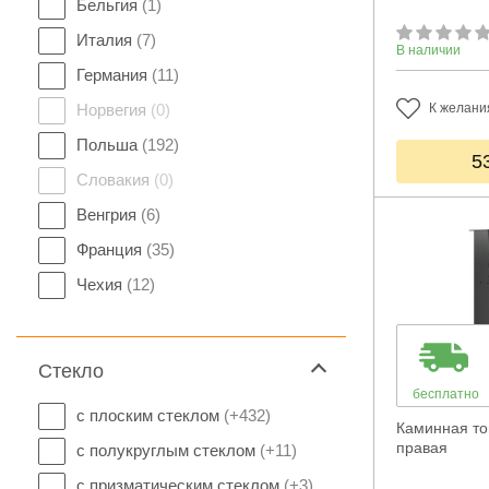
Бельгия
(1)
Италия
(7)
В наличии
Германия
(11)
Норвегия
(0)
К желани
Польша
(192)
5
Словакия
(0)
Венгрия
(6)
Франция
(35)
Чехия
(12)
Стекло
бесплатно
с плоским стеклом
(+432)
Каминная топ
правая
с полукруглым стеклом
(+11)
с призматическим стеклом
(+3)