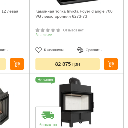
o 12 левая
Каминная топка Invicta Foyer d’angle 700
VG левосторонняя 6273-73
Отзывов нет
В наличии
нить
К желаниям
Сравнить
82 875
грн
Новинка
бесплатно