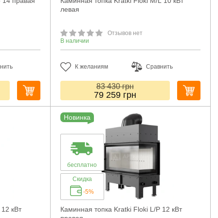
o 14 правая
Каминная топка Kratki Floki M/L 10 кВт
левая
Отзывов нет
В наличии
нить
К желаниям
Сравнить
83 430
грн
79 259
грн
Новинка
бесплатно
Скидка
-5%
 12 кВт
Каминная топка Kratki Floki L/P 12 кВт