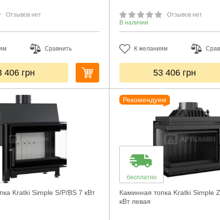
Отзывов нет
Отзывов нет
В наличии
ям
Сравнить
К желаниям
Срав
3 406
грн
53 406
грн
Рекомендуем
бесплатно
ка Kratki Simple S/P/BS 7 кВт
Каминная топка Kratki Simple 
кВт левая