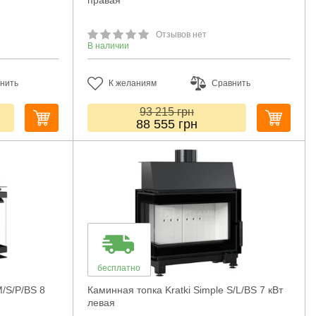
правая
Отзывов нет
В наличии
нить
К желаниям
Сравнить
93 215
грн
88 555
грн
бесплатно
M/S/P/BS 8
Каминная топка Kratki Simple S/L/BS 7 кВт
левая