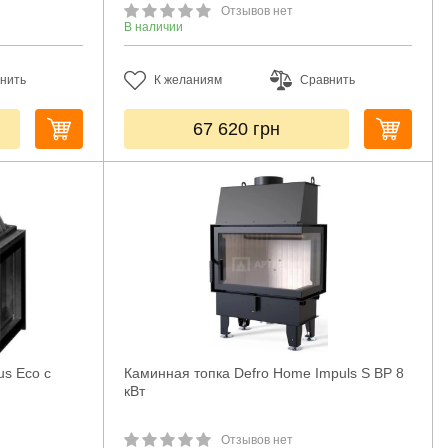
Отзывов нет
В наличии
нить
К желаниям
Сравнить
67 620
грн
us Eco с
Каминная топка Defro Home Impuls S BP 8
кВт
Отзывов нет