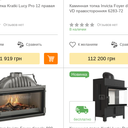
ка Kratki Lucy Pro 12 правая
Каминная топка Invicta Foyer d
VD правосторонняя 6283-72
Отзывов нет
Отзывов нет
В наличии
ям
Сравнить
К желаниям
Срав
1 919
грн
112 200
грн
Новинка
бесплатно