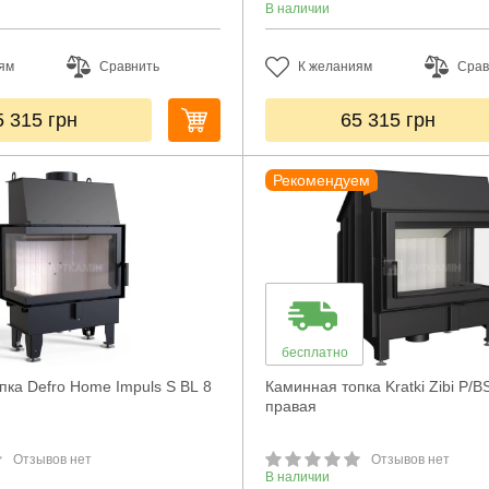
В наличии
ям
Сравнить
К желаниям
Срав
5 315
грн
65 315
грн
Рекомендуем
бесплатно
пка Defro Home Impuls S BL 8
Каминная топка Kratki Zibi P/B
правая
Отзывов нет
Отзывов нет
В наличии