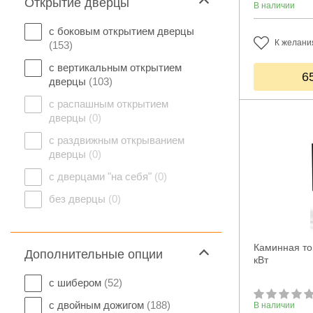
Открытие дверцы
В наличии
с боковым открытием дверцы
К желани
(153)
с вертикальным открытием
6
дверцы
(103)
с распашным открытием
дверцы
(0)
с раздвижным открыванием
дверцы
(0)
с дверцами "на себя"
(0)
без дверцы
(0)
Каминная то
Дополнительные опции
кВт
с шибером
(52)
с двойным дожигом
(188)
В наличии