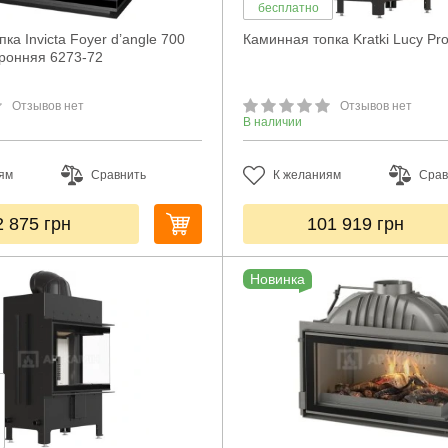
бесплатно
ка Invicta Foyer d’angle 700
Каминная топка Kratki Lucy Pr
ронняя 6273-72
Отзывов нет
Отзывов нет
В наличии
ям
Сравнить
К желаниям
Срав
2 875
грн
101 919
грн
Новинка