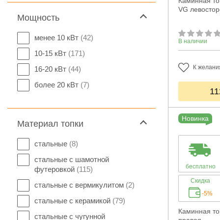
Каминная топ
VG левостор
Мощность
менее 10 кВт
(42)
В наличии
10-15 кВт
(171)
К желани
16-20 кВт
(44)
более 20 кВт
(7)
11
Новинка
Материал топки
стальные
(8)
стальные с шамотной
бесплатно
футеровкой
(115)
Скидка
стальные с вермикулитом
(2)
-5%
стальные с керамикой
(79)
Каминная топ
стальные с чугунной