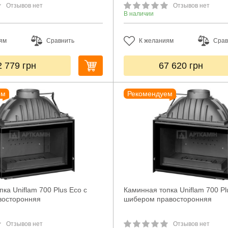
Отзывов нет
Отзывов нет
В наличии
ям
Сравнить
К желаниям
Срав
2 779
грн
67 620
грн
ем
Рекомендуем
ка Uniflam 700 Plus Eco с
Каминная топка Uniflam 700 Pl
восторонняя
шибером правосторонняя
Отзывов нет
Отзывов нет