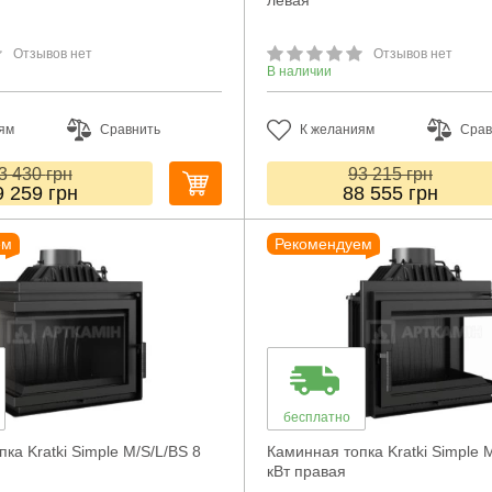
левая
Отзывов нет
Отзывов нет
В наличии
ям
Сравнить
К желаниям
Срав
3 430
грн
93 215
грн
9 259
грн
88 555
грн
ем
Рекомендуем
бесплатно
ка Kratki Simple M/S/L/BS 8
Каминная топка Kratki Simple 
кВт правая