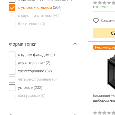
с угловым стеклом
(264)
В наличии
с круглым стеклом
(+0)
К желани
без стекла
(+0)
6
Форма топки
Рекоменду
с одним фасадом
(4)
двухсторонние
(2)
трехсторонние
(32)
четырёхсторонние
(0)
угловые
(232)
панорамные
(0)
Каминная топ
шибером ле