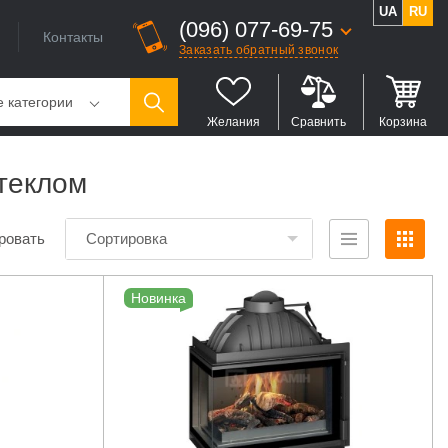
UA
RU
(096) 077-69-75
Контакты
Заказать обратный звонок
е категории
Желания
Сравнить
Корзина
стеклом
ровать
Сортировка
Новинка