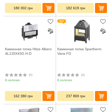
180 302
грн
182 619
грн
Хит
Каминная топка Hitze Albero
Каминная топка Spartherm
AL120X43G.H-D
Varia FD
(0)
(0)
В наличии
В наличии
162 380
грн
237 869
грн