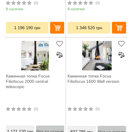
(0)
(0)
В наличии
В наличии
1 196 190
грн
1 346 520
грн
Каминная топка Focus
Каминная топка Focus
Filiofocus 2000 central
Filiofocus 1600 Wall version
telescopic
(0)
(0)
1 171 120
грн
Нет на складе
837 785
грн
Нет на складе