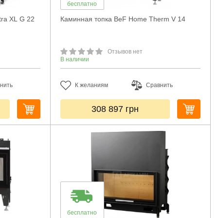
бесплатно
tra XL G 22
Каминная топка BeF Home Therm V 14
Отзывов нет
В наличии
нить
К желаниям
Сравнить
308 897
грн
бесплатно