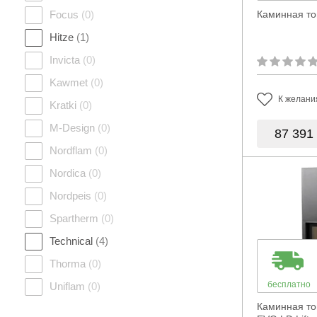
Focus
(0)
Каминная то
Hitze
(1)
Invicta
(0)
Kawmet
(0)
К желани
Kratki
(0)
M-Design
(0)
87 391
Nordflam
(0)
Nordica
(0)
Nordpeis
(0)
Spartherm
(0)
Technical
(4)
Thorma
(0)
бесплатно
Uniflam
(0)
Каминная то