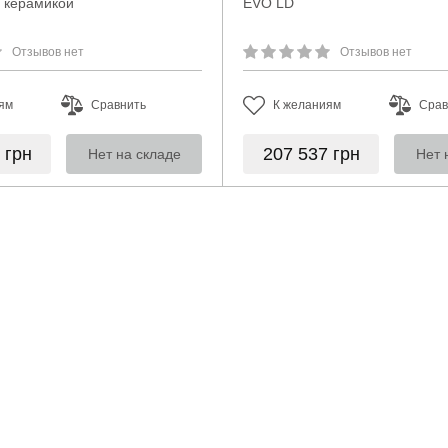
с керамикой
EVO LD
Отзывов нет
Отзывов нет
ям
Сравнить
К желаниям
Срав
4
грн
207 537
грн
Нет на складе
Нет 