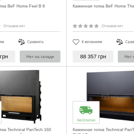
пка BeF Home Feel B 8
Каминная топка BeF Home The
Отзывов нет
Отзывов нет
ям
Сравнить
К желаниям
Срав
грн
88 357
грн
Нет на складе
Нет 
бесплатно
пка Technical PanTech 160
Каминная топка Technical Pan