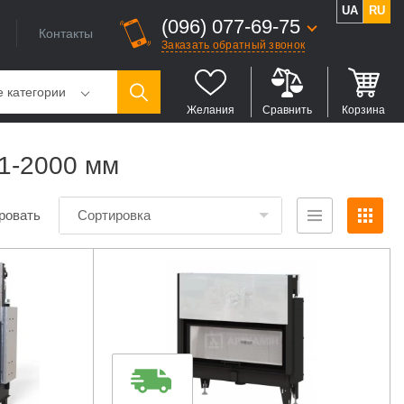
UA
RU
(096) 077-69-75
Контакты
Заказать обратный звонок
е категории
Желания
Сравнить
Корзина
01-2000 мм
ровать
Сортировка