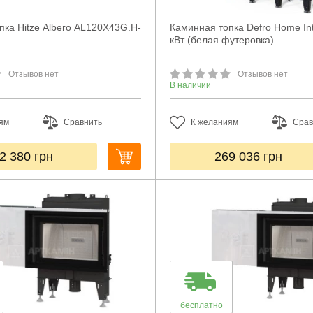
пка Hitze Albero AL120X43G.H-
Каминная топка Defro Home In
кВт (белая футеровка)
Отзывов нет
Отзывов нет
В наличии
ям
Сравнить
К желаниям
Срав
2 380
грн
269 036
грн
бесплатно