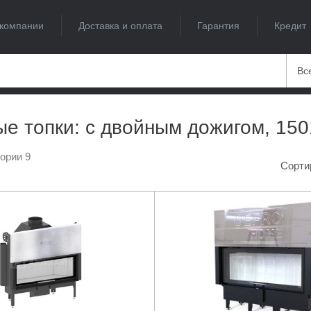
компании
Доставка и оплата
Гарантия
Кредит
Вс
е топки: с двойным дожигом, 15
гории 9
Сорти