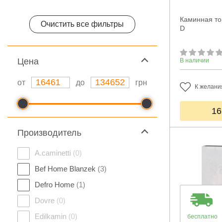
Каминная то
Очистить все фильтры
D
Цeна
В наличии
от
до
грн
К желани
16
Производитель
A.caminetti
(0)
Bef Home Blanzek
(3)
Defro Home
(1)
Dovre
(0)
Edilkamin
(0)
бесплатно