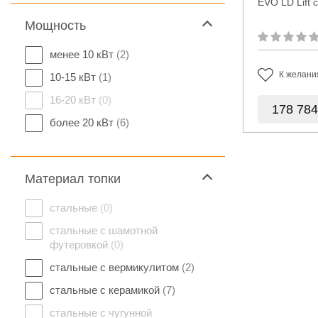
EVO LD Lift 
Мощность
менее 10 кВт
(2)
К желани
10-15 кВт
(1)
16-20 кВт
(0)
178 78
более 20 кВт
(6)
Материал топки
стальные
(0)
стальные с шамотной
футеровкой
(0)
стальные с вермикулитом
(2)
стальные с керамикой
(7)
стальные с чугунной