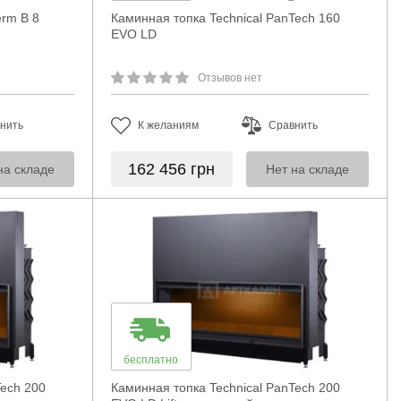
rm B 8
Каминная топка Technical PanTech 160
EVO LD
Отзывов нет
нить
К желаниям
Сравнить
162 456
грн
на складе
Нет на складе
бесплатно
Tech 200
Каминная топка Technical PanTech 200