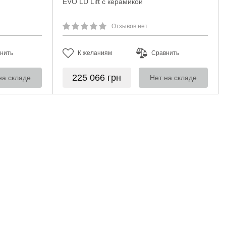
EVO LD Lift с керамикой
Отзывов нет
нить
К желаниям
Сравнить
225 066
грн
на складе
Нет на складе