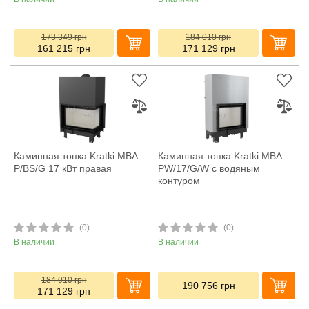
173 349
грн
184 010
грн
161 215
грн
171 129
грн
Каминная топка Kratki MBA
Каминная топка Kratki MBA
P/BS/G 17 кВт правая
PW/17/G/W с водяным
контуром
(0)
(0)
В наличии
В наличии
184 010
грн
190 756
грн
171 129
грн