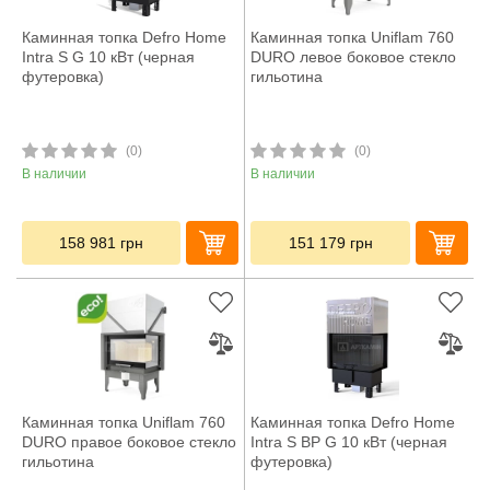
Каминная топка Defro Home
Каминная топка Uniflam 760
Intra S G 10 кВт (черная
DURO левое боковое стекло
футеровка)
гильотина
(0)
(0)
В наличии
В наличии
158 981
грн
151 179
грн
Каминная топка Uniflam 760
Каминная топка Defro Home
DURO правое боковое стекло
Intra S BP G 10 кВт (черная
гильотина
футеровка)