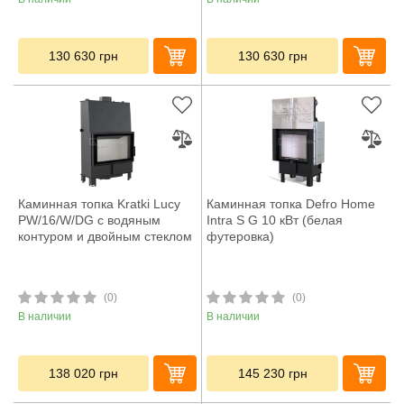
130 630
грн
130 630
грн
Каминная топка Kratki Lucy
Каминная топка Defro Home
PW/16/W/DG с водяным
Intra S G 10 кВт (белая
контуром и двойным стеклом
футеровка)
(0)
(0)
В наличии
В наличии
138 020
грн
145 230
грн