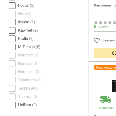
Focus
(3)
Каминная топ
Hitze
(0)
Invicta
(1)
В наличии
Kawmet
(2)
Kratki
(8)
К желани
M-Design
(6)
6
Nordflam
(0)
Nordica
(0)
Рекоменду
Nordpeis
(0)
Spartherm
(0)
Technical
(0)
Thorma
(0)
Uniflam
(2)
бесплатно