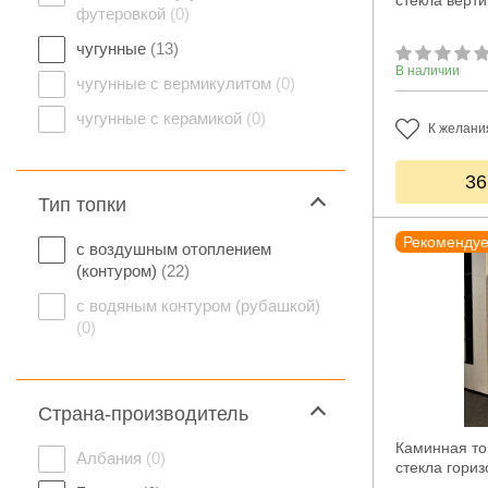
стекла верти
футеровкой
(0)
чугунные
(13)
В наличии
чугунные с вермикулитом
(0)
чугунные с керамикой
(0)
К желани
36
Тип топки
Рекоменду
с воздушным отоплением
(контуром)
(22)
с водяным контуром (рубашкой)
(0)
Страна-производитель
Каминная то
Албания
(0)
стекла гориз