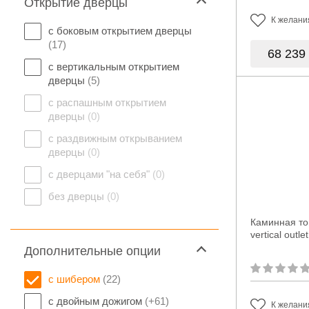
Открытие дверцы
К желани
с боковым открытием дверцы
(17)
68 239
с вертикальным открытием
дверцы
(5)
с распашным открытием
дверцы
(0)
с раздвижным открыванием
дверцы
(0)
с дверцами "на себя"
(0)
без дверцы
(0)
Каминная то
vertical outlet
Дополнительные опции
с шибером
(22)
с двойным дожигом
(+61)
К желани