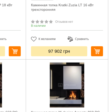
P 18 кВт
Каминная топка Kratki Zuzia LT 16 кВт
трехсторонняя
Отзывов нет
В наличии
нить
К желаниям
Сравнить
97 902
грн