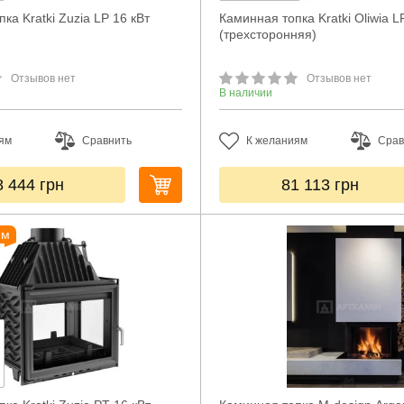
ка Kratki Zuzia LP 16 кВт
Каминная топка Kratki Oliwia L
(трехсторонняя)
Отзывов нет
Отзывов нет
В наличии
ям
Сравнить
К желаниям
Срав
8 444
грн
81 113
грн
ем