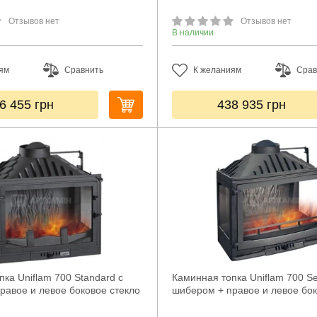
Отзывов нет
Отзывов нет
В наличии
ям
Сравнить
К желаниям
Срав
6 455
грн
438 935
грн
ка Uniflam 700 Standard с
Каминная топка Uniflam 700 Se
равое и левое боковое стекло
шибером + правое и левое бок