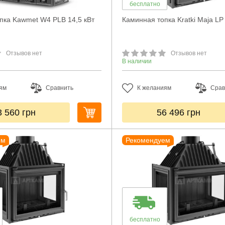
бесплатно
пка Kawmet W4 PLB 14,5 кВт
Каминная топка Kratki Maja LP
Отзывов нет
Отзывов нет
В наличии
ям
Сравнить
К желаниям
Срав
3 560
грн
56 496
грн
ем
Рекомендуем
бесплатно