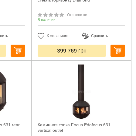
стекла горизонт.) Diamond
Отзывов нет
В наличии
нить
К желаниям
Сравнить
399 769
грн
s 631 rear
Каминная топка Focus Edofocus 631
vertical outlet