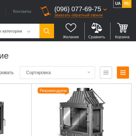
UA
RU
(096) 077-69-75
Контакты
Заказать обратный звонок
е категории
Желания
Сравнить
Корзина
ие
ровать
Сортировка
Рекомендуем