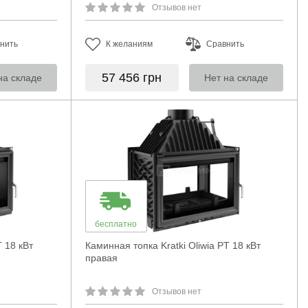
Отзывов нет
нить
К желаниям
Сравнить
57 456
грн
на складе
Нет на складе
бесплатно
T 18 кВт
Каминная топка Kratki Oliwia PT 18 кВт
правая
Отзывов нет