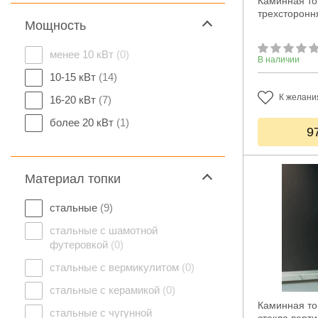
Каминная топ
трехсторонн
Мощность
менее 10 кВт
(0)
В наличии
10-15 кВт
(14)
К желани
16-20 кВт
(7)
более 20 кВт
(1)
9
Материал топки
стальные
(9)
стальные с шамотной
футеровкой
(0)
стальные с вермикулитом
(0)
стальные с керамикой
(0)
Каминная то
стальные с чугунной