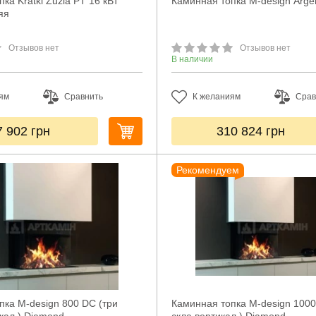
ка Kratki Zuzia PT 16 кВт
Каминная топка M-design Arge
яя
Отзывов нет
Отзывов нет
В наличии
ям
Сравнить
К желаниям
Срав
7 902
грн
310 824
грн
Рекомендуем
пка M-design 800 DC (три
Каминная топка M-design 1000