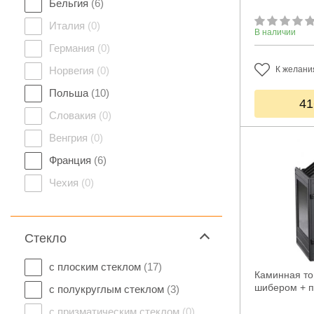
Бельгия
(6)
Италия
(0)
В наличии
Германия
(0)
Норвегия
(0)
К желани
Польша
(10)
41
Словакия
(0)
Венгрия
(0)
Франция
(6)
Чехия
(0)
Стекло
с плоским стеклом
(17)
Каминная топ
шибером + п
с полукруглым стеклом
(3)
с призматическим стеклом
(0)