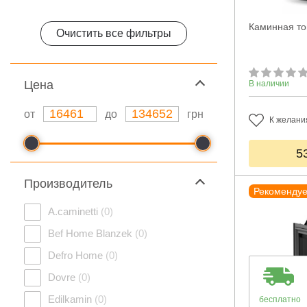
Каминная то
Очистить все фильтры
Цeна
В наличии
от
до
грн
К желани
5
Производитель
Рекоменду
A.caminetti
(0)
Bef Home Blanzek
(0)
Defro Home
(0)
Dovre
(0)
Edilkamin
(0)
бесплатно