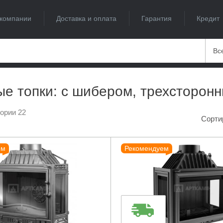
компании
Доставка и оплата
Гарантия
Кредит
Вс
е топки: с шибером, трехсторонн
гории 22
Сорти
ем
Рекомендуем