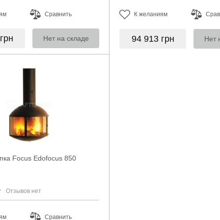
ям
Сравнить
К желаниям
Срав
грн
94 913
грн
Нет на складе
Нет 
пка Focus Edofocus 850
Отзывов нет
ям
Сравнить