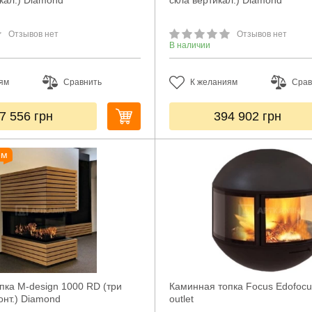
кал.) Diamond
скла вертикал.) Diamond
Отзывов нет
Отзывов нет
В наличии
ям
Сравнить
К желаниям
Срав
7 556
грн
394 902
грн
ем
пка M-design 1000 RD (три
Каминная топка Focus Edofocu
онт.) Diamond
outlet