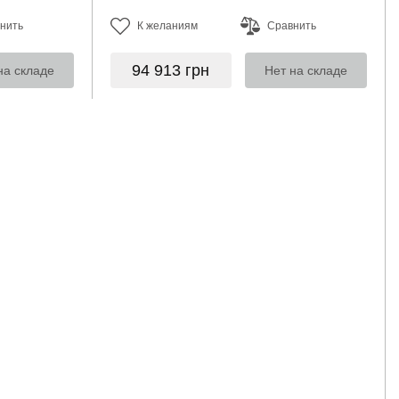
нить
К желаниям
Сравнить
94 913
грн
на складе
Нет на складе