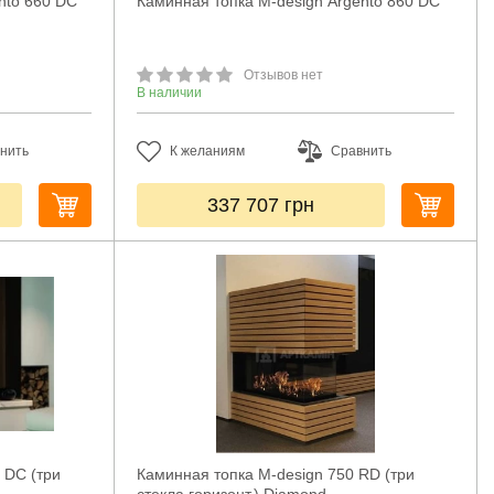
nto 660 DC
Каминная топка M-design Argento 860 DC
Отзывов нет
В наличии
нить
К желаниям
Сравнить
337 707
грн
 DC (три
Каминная топка M-design 750 RD (три