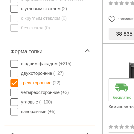
с угловым стеклом
(2)
с круглым стеклом
(0)
К желани
без стекла
(0)
38 835
Форма топки
с одним фасадом
(+215)
двухсторонние
(+27)
трехсторонние
(22)
четырёхсторонние
(+2)
бесплатно
угловые
(+100)
Каминная топ
панорамные
(+5)