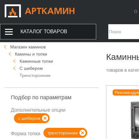
О 
КАТАЛОГ ТОВАРОВ
Магазин каминов
Камины и топки
Каминны
Каминные топки
С шибером
товаров в кате
Трехсторонние
Рекоменду
Подбор по параметрам
Дополнительные опции
с шибером
трехсторонние
Форма топки