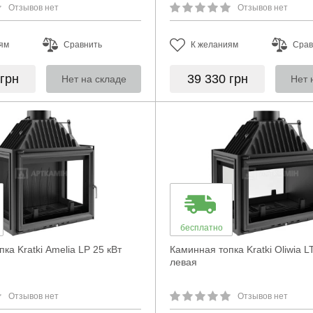
Отзывов нет
Отзывов нет
ям
Сравнить
К желаниям
Срав
грн
39 330
грн
Нет на складе
Нет 
бесплатно
ка Kratki Amelia LP 25 кВт
Каминная топка Kratki Oliwia L
левая
Отзывов нет
Отзывов нет