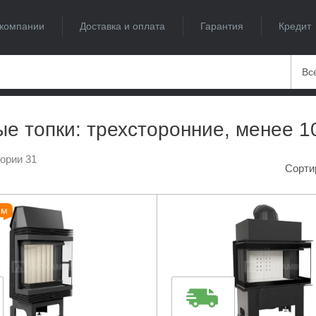
компании
Доставка и оплата
Гарантия
Кредит
Вс
е топки: трехсторонние, менее 1
гории 31
Сорти
ем