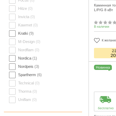
Focus
(0)
Каминная топ
Hitze
(0)
L/P/G 8 кВт
Invicta
(0)
Kawmet
(0)
В наличии
Kratki
(9)
К желани
M-Design
(0)
Nordflam
(0)
2
20
Nordica
(1)
Nordpeis
(3)
Новинка
Spartherm
(6)
Technical
(0)
Thorma
(0)
Uniflam
(0)
бесплатно