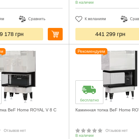
В наличии
ям
Сравнить
К желаниям
Срав
9 178
грн
441 299
грн
ем
Рекомендуем
бесплатно
пка BeF Home ROYAL V 8 C
Каминная топка BeF Home RO
Отзывов нет
Отзывов нет
В наличии