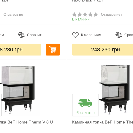
 кВт
NBC Black 7 кВт
Отзывов нет
Отзывов нет
В наличии
ям
Сравнить
К желаниям
Срав
8 230
грн
248 230
грн
бесплатно
пка BeF Home Therm V 8 U
Каминная топка BeF Home The