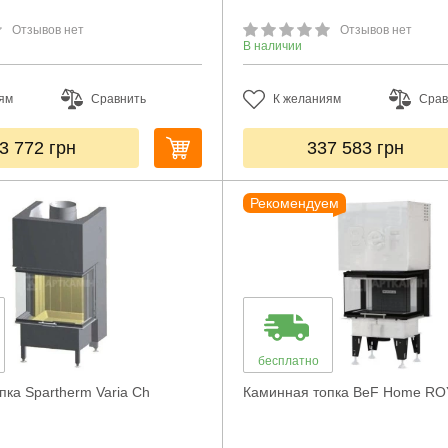
Отзывов нет
Отзывов нет
В наличии
ям
Сравнить
К желаниям
Срав
3 772
грн
337 583
грн
Рекомендуем
бесплатно
пка Spartherm Varia Ch
Каминная топка BeF Home RO