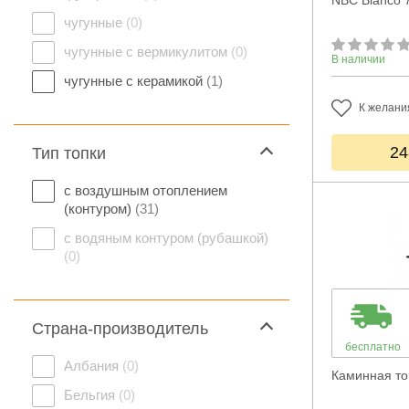
NBC Bianco 7
чугунные
(0)
чугунные с вермикулитом
(0)
В наличии
чугунные с керамикой
(1)
К желани
24
Тип топки
с воздушным отоплением
(контуром)
(31)
с водяным контуром (рубашкой)
(0)
Страна-производитель
бесплатно
Албания
(0)
Каминная то
Бельгия
(0)