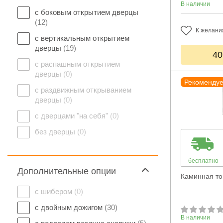
В наличии
с боковым открытием дверцы
(12)
К желани
с вертикальным открытием
дверцы
(19)
40
с распашным открытием
дверцы
(0)
Рекоменду
с раздвижным открыванием
дверцы
(0)
с дверцами "на себя"
(0)
без дверцы
(0)
бесплатно
Дополнительные опции
Каминная то
с шибером
(0)
с двойным дожигом
(30)
В наличии