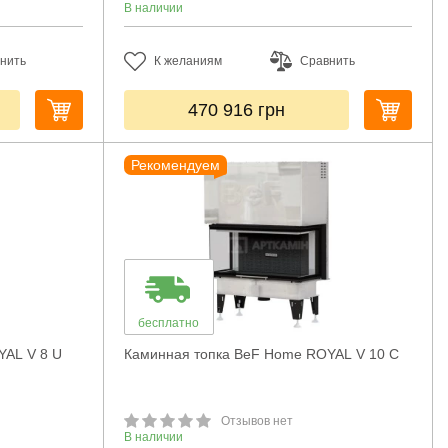
В наличии
нить
К желаниям
Сравнить
470 916
грн
Рекомендуем
бесплатно
YAL V 8 U
Каминная топка BeF Home ROYAL V 10 C
Отзывов нет
В наличии