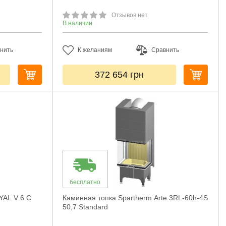
Отзывов нет
В наличии
нить
К желаниям
Сравнить
372 654
грн
бесплатно
YAL V 6 C
Каминная топка Spartherm Arte 3RL-60h-4S
50,7 Standard