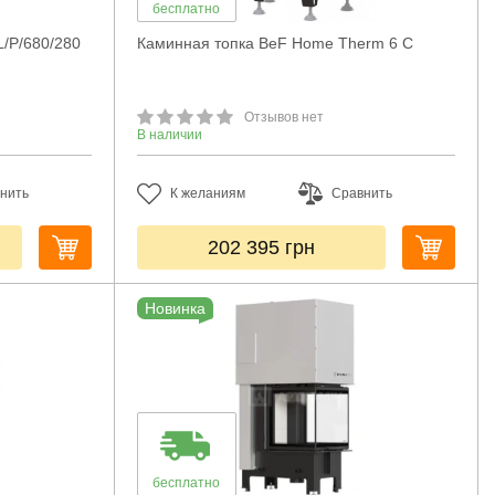
бесплатно
L/P/680/280
Каминная топка BeF Home Therm 6 C
Отзывов нет
В наличии
нить
К желаниям
Сравнить
202 395
грн
Новинка
бесплатно