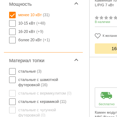
Каминная топ
Мощность
L/P/G 7 кВт
менее 10 кВт
(31)
В наличии
10-15 кВт
(+48)
16-20 кВт
(+9)
К желани
более 20 кВт
(+1)
16
Материал топки
стальные
(3)
стальные с шамотной
футеровкой
(16)
стальные с вермикулитом
(0)
стальные с керамикой
(11)
бесплатно
стальные с чугунной
Камин модул
футеровкой
(0)