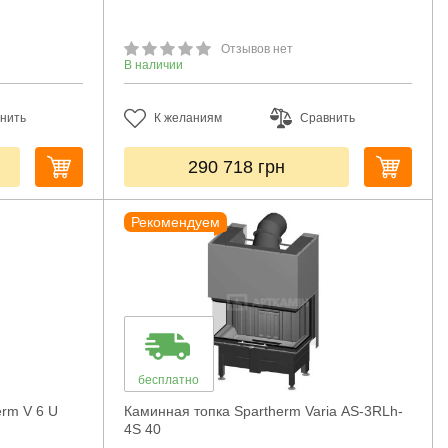
Отзывов нет
В наличии
нить
К желаниям
Сравнить
290 718
грн
Рекомендуем
бесплатно
rm V 6 U
Каминная топка Spartherm Varia AS-3RLh-
4S 40