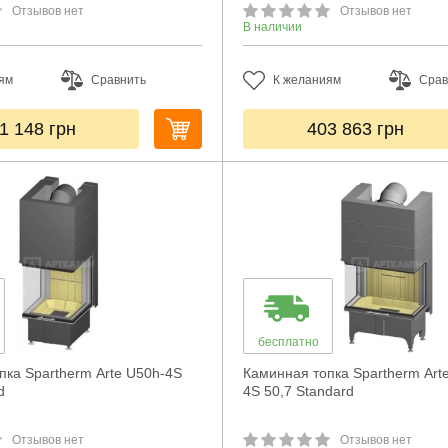
Отзывов нет
Отзывов нет
В наличии
ям
Сравнить
К желаниям
Срав
1 148
грн
403 863
грн
бесплатно
пка Spartherm Arte U50h-4S
Каминная топка Spartherm Art
d
4S 50,7 Standard
Отзывов нет
Отзывов нет