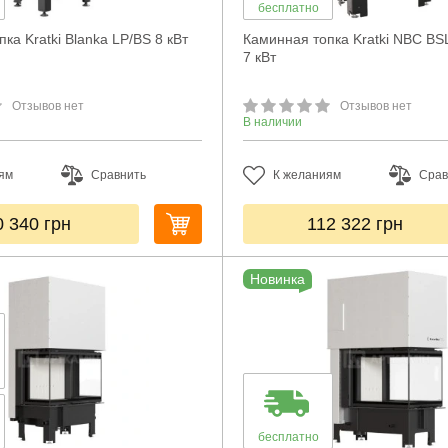
бесплатно
ка Kratki Blanka LP/BS 8 кВт
Каминная топка Kratki NBC BS
7 кВт
Отзывов нет
Отзывов нет
В наличии
ям
Сравнить
К желаниям
Срав
0 340
грн
112 322
грн
Новинка
бесплатно