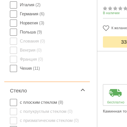
Италия
(2)
В наличии
Германия
(6)
Норвегия
(3)
К желани
Польша
(9)
Словакия
(0)
33
Венгрия
(0)
Франция
(0)
Чехия
(11)
Стекло
с плоским стеклом
(8)
бесплатно
с полукруглым стеклом
(0)
Каминная то
с призматическим стеклом
(0)