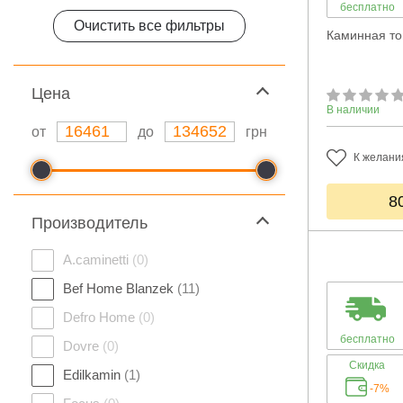
бесплатно
Очистить все фильтры
Каминная топ
Цeна
В наличии
от
до
грн
К желани
8
Производитель
A.caminetti
(0)
Bef Home Blanzek
(11)
Defro Home
(0)
бесплатно
Dovre
(0)
Скидка
Edilkamin
(1)
-7%