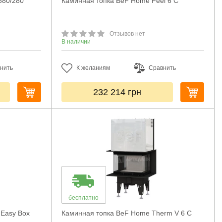
680/280
Каминная топка BeF Home Feel 6 C
Отзывов нет
В наличии
нить
К желаниям
Сравнить
232 214
грн
бесплатно
 Easy Box
Каминная топка BeF Home Therm V 6 C