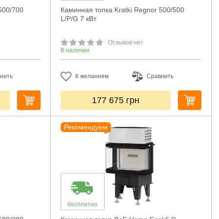
500/700
Каминная топка Kratki Regnor 500/500
L/P/G 7 кВт
Отзывов нет
В наличии
нить
К желаниям
Сравнить
177 675
грн
Рекомендуем
бесплатно