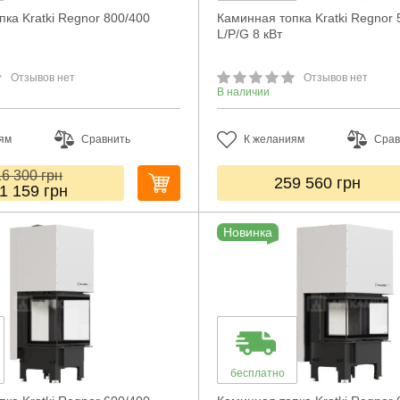
ка Kratki Regnor 800/400
Каминная топка Kratki Regnor 
L/P/G 8 кВт
Отзывов нет
Отзывов нет
В наличии
ям
Сравнить
К желаниям
Срав
16 300
грн
259 560
грн
1 159
грн
Новинка
бесплатно