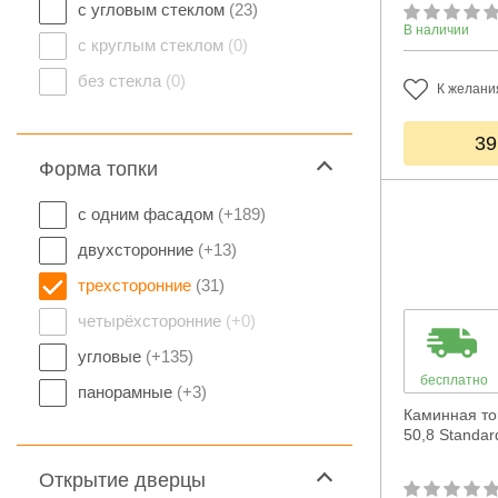
с угловым стеклом
(23)
В наличии
с круглым стеклом
(0)
без стекла
(0)
К желани
39
Форма топки
с одним фасадом
(+189)
двухсторонние
(+13)
трехсторонние
(31)
четырёхсторонние
(+0)
угловые
(+135)
бесплатно
панорамные
(+3)
Каминная то
50,8 Standar
Открытие дверцы