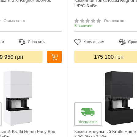
ка Kratki Regnor 600/400
Каминная топка Kratki Regnor 
L/P/G 6 кВт
Отзывов нет
Отзывов нет
В наличии
ям
Сравнить
К желаниям
Срав
9 950
грн
175 100
грн
бесплатно
ьный Kratki Home Easy Box
Камин модульный Kratki Home