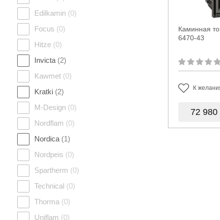
Edilkamin
(0)
Focus
(0)
Каминная топ
6470-43
Hitze
(0)
Invicta
(2)
Kawmet
(0)
К желани
Kratki
(2)
M-Design
(0)
72 980
Nordflam
(0)
Nordica
(1)
Nordpeis
(0)
Spartherm
(0)
Technical
(0)
Thorma
(0)
Uniflam
(0)