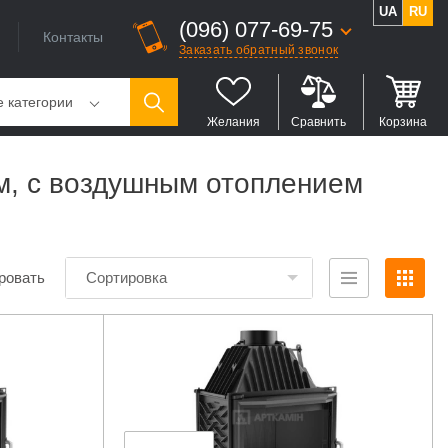
UA
RU
(096) 077-69-75
Контакты
Заказать обратный звонок
е категории
Желания
Сравнить
Корзина
м, с воздушным отоплением
ровать
Сортировка