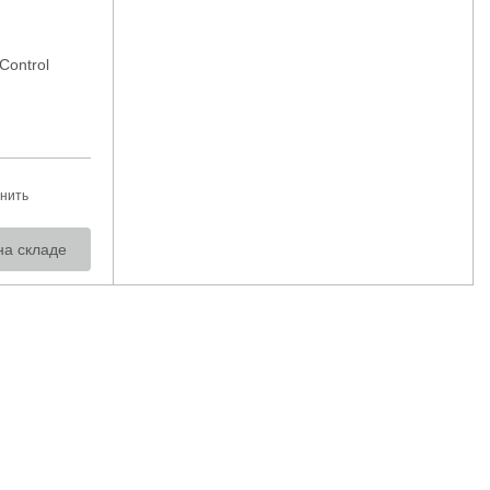
Control
нить
на складе