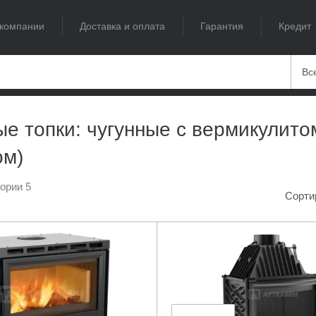
компании
Доставка и оплата
Гарантия
Кредит
Вс
е топки: чугунные с вермикулито
ом)
гории 5
Сорти