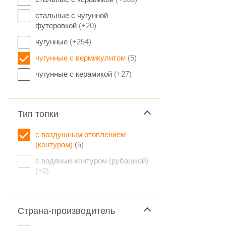
стальные с чугунной
футеровкой
(+20)
чугунные
(+254)
чугунные с вермикулитом
(5)
чугунные с керамикой
(+27)
Тип топки
с воздушным отоплением
(контуром)
(5)
с водяным контуром (рубашкой)
(+0)
Страна-производитель