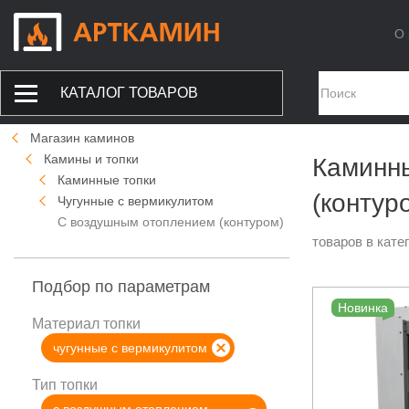
О 
КАТАЛОГ ТОВАРОВ
Магазин каминов
Камины и топки
Каминны
Каминные топки
(контур
Чугунные с вермикулитом
С воздушным отоплением (контуром)
товаров в кате
Подбор по параметрам
Новинка
Материал топки
чугунные с вермикулитом
Тип топки