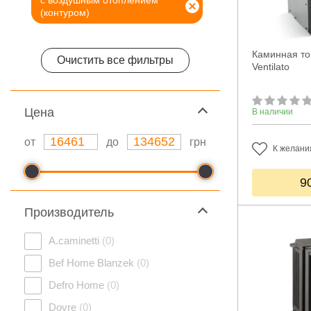
с воздушным отоплением
(контуром)
Каминная топ
Очистить все фильтры
Ventilato
Цeна
В наличии
от
до
грн
К желани
9
Производитель
A.caminetti
(0)
Bef Home Blanzek
(0)
Defro Home
(0)
Dovre
(0)