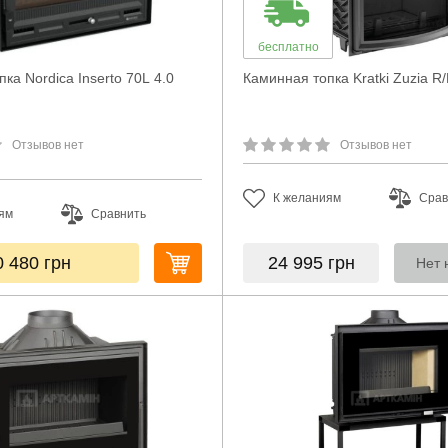
бесплатно
ка Nordica Inserto 70L 4.0
Каминная топка Kratki Zuzia R
Отзывов нет
Отзывов нет
К желаниям
Срав
ям
Сравнить
0 480
грн
24 995
грн
Нет 