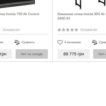
ка Invicta 700 Air Control
Каминная топка Invicta 900 Air 
6490-43
Отзывов нет
Отзывов нет
ям
Сравнить
К желаниям
Срав
грн
89 775
грн
Нет на складе
Нет 