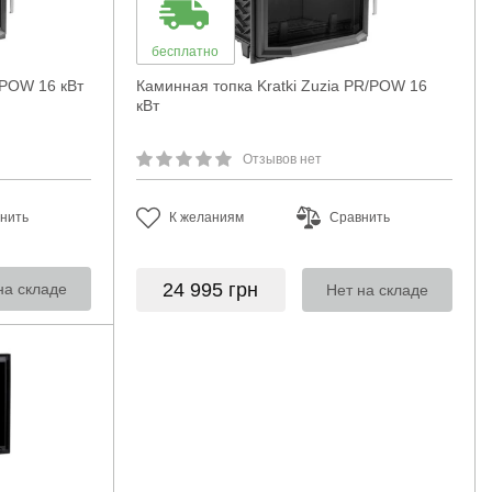
бесплатно
/POW 16 кВт
Каминная топка Kratki Zuzia PR/POW 16
кВт
Отзывов нет
нить
К желаниям
Сравнить
24 995
грн
на складе
Нет на складе