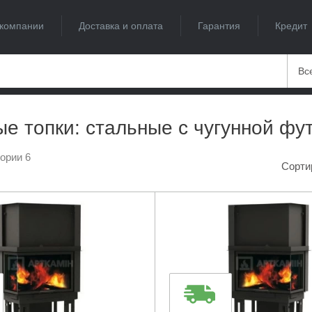
компании
Доставка и оплата
Гарантия
Кредит
Вс
е топки: стальные с чугунной фу
гории 6
Сорти