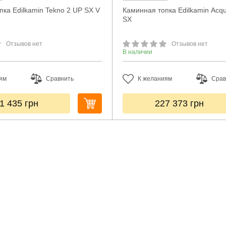
ка Edilkamin Tekno 2 UP SX V
Каминная топка Edilkamin Acq
SX
Отзывов нет
Отзывов нет
В наличии
ям
Сравнить
К желаниям
Срав
1 435
грн
227 373
грн