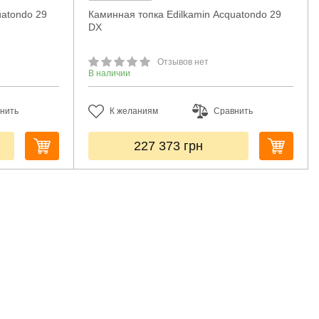
uatondo 29
Каминная топка Edilkamin Acquatondo 29
DX
Отзывов нет
В наличии
нить
К желаниям
Сравнить
227 373
грн