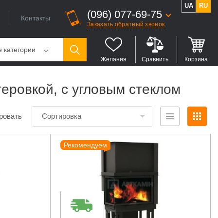
UA
RU
(096) 077-69-75
Контакты
Заказать обратный звонок
е категории
Желания
Сравнить
Корзина
теровкой, с угловым стеклом
ровать
Сортировка
Рекомендуем