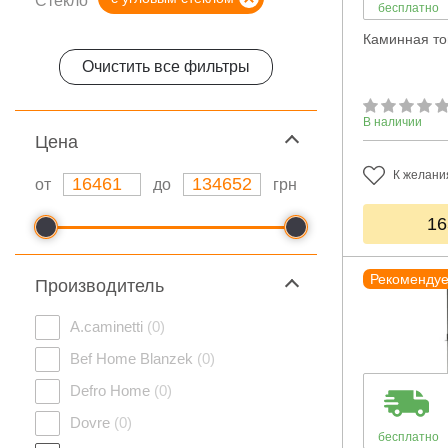
Стекло
бесплатно
Каминная то
Очистить все фильтры
В наличии
Цeна
К желани
от
до
грн
16
Рекоменду
Производитель
A.caminetti
(0)
Bef Home Blanzek
(0)
Defro Home
(0)
Dovre
(0)
бесплатно