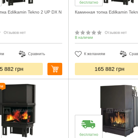
бесплатно
пка Edilkamin Tekno 2 UP DX N
Каминная топка Edilkamin Tek
Отзывов нет
Отзывов нет
В наличии
ям
Сравнить
К желаниям
Срав
5 882
грн
165 882
грн
ем
бесплатно