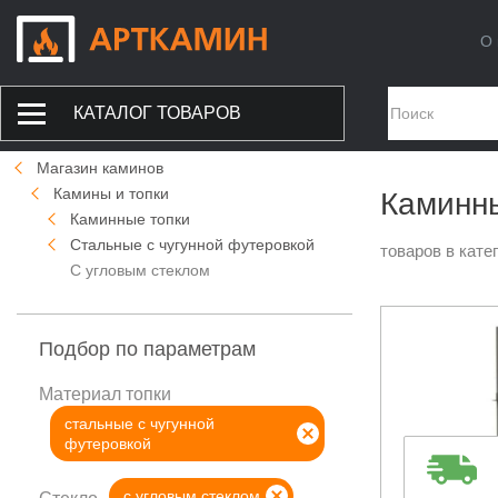
О 
КАТАЛОГ ТОВАРОВ
Магазин каминов
Камины и топки
Каминны
Каминные топки
Стальные с чугунной футеровкой
товаров в кате
С угловым стеклом
Подбор по параметрам
Материал топки
стальные с чугунной
футеровкой
с угловым стеклом