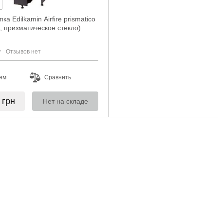
а Edilkamin Airfire prismatico
, призматическое стекло)
Отзывов нет
ям
Сравнить
0
грн
Нет на складе