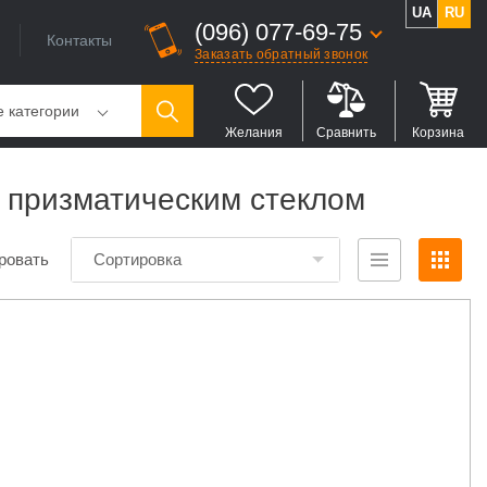
UA
RU
(096) 077-69-75
Контакты
Заказать обратный звонок
е категории
Желания
Сравнить
Корзина
с призматическим стеклом
ровать
Сортировка