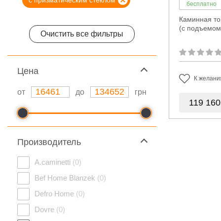
с призматическим стеклом
бесплатно
Каминная топк
(с подъемом
Очистить все фильтры
Цeна
К желани
от
до
грн
119 16
Производитель
A.caminetti
(0)
Bef Home Blanzek
(0)
Defro Home
(0)
Dovre
(0)