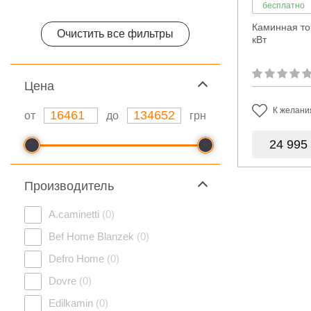
бесплатно
Каминная то
Очистить все фильтры
кВт
Цeна
К желани
от
до
грн
24 995
Производитель
A.caminetti
(0)
Bef Home Blanzek
(0)
Defro Home
(0)
Dovre
(0)
Edilkamin
(0)