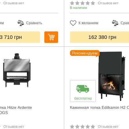
Отзывов нет
Отзывов нет
В наличии
ям
Сравнить
К желаниям
Срав
3 710
грн
162 380
грн
Рекомендуем
бесплатно
ка Hitze Ardente
Каминная топка Edilkamin H2 
.DGS
Отзывов нет
Отзывов нет