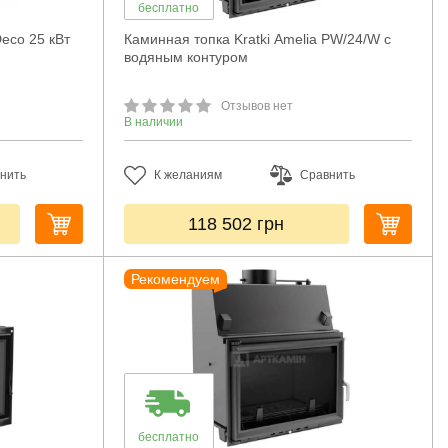
бесплатно
Deco 25 кВт
Каминная топка Kratki Amelia PW/24/W с
водяным контуром
Отзывов нет
В наличии
нить
К желаниям
Сравнить
118 502
грн
Рекомендуем
бесплатно