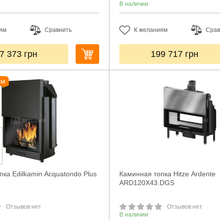
В наличии
ям
Сравнить
К желаниям
Срав
7 373
грн
199 717
грн
ем
ка Edilkamin Acquatondo Plus
Каминная топка Hitze Ardente
ARD120X43.DGS
Отзывов нет
Отзывов нет
В наличии