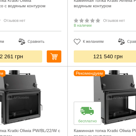
ка Kratki Oliwia
Каминная топка Kratki Amelia 
o с водяным контуром
водяным контуром
Отзывов нет
Отзывов нет
В наличии
ям
Сравнить
К желаниям
Срав
2 261
грн
121 540
грн
ем
Рекомендуем
бесплатно
ка Kratki Oliwia PW/BL/22/W с
Каминная топка Kratki Oliwia 