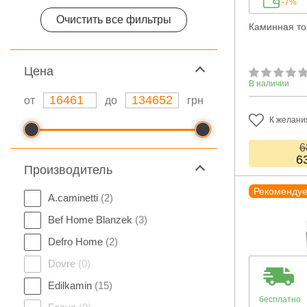
-7%
Очистить все фильтры
Каминная топ
Цeна
В наличии
от
до
грн
К желани
6
6
Производитель
Рекоменду
A.caminetti
(2)
Bef Home Blanzek
(3)
Defro Home
(2)
Dovre
(0)
Edilkamin
(15)
бесплатно