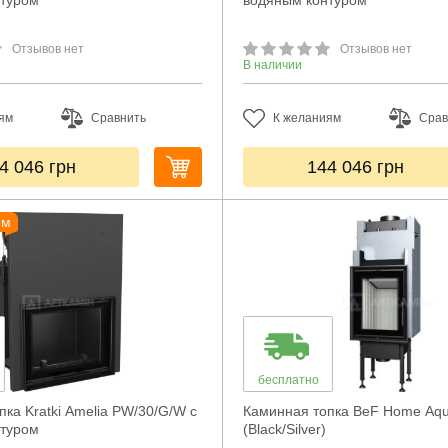
нтуром
водяным контуром
Отзывов нет
Отзывов нет
В наличии
ям
Сравнить
К желаниям
Срав
4 046
грн
144 046
грн
ем
бесплатно
ка Kratki Amelia PW/30/G/W с
Каминная топка BeF Home Aqu
нтуром
(Black/Silver)