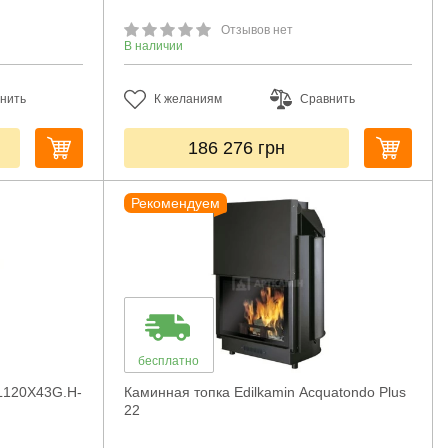
Отзывов нет
В наличии
нить
К желаниям
Сравнить
186 276
грн
Рекомендуем
бесплатно
AL120X43G.H-
Каминная топка Edilkamin Acquatondo Plus
22