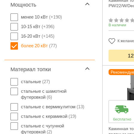
Каминная топ
Мощность
PW/22/W/Dec
менее 10 кВт
(+190)
В наличии
10-15 кВт
(+396)
16-20 кВт
(+145)
К желани
более 20 кВт
(77)
12
Материал топки
Рекоменду
стальные
(27)
стальные с шамотной
футеровкой
(6)
стальные с вермикулитом
(13)
стальные с керамикой
(19)
бесплатно
стальные с чугунной
Каминная топ
футеровкой
(2)