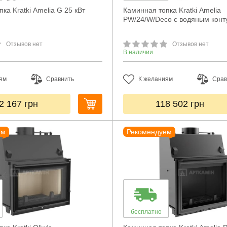
ка Kratki Amelia G 25 кВт
Каминная топка Kratki Amelia
PW/24/W/Deco с водяным кон
Отзывов нет
Отзывов нет
В наличии
ям
Сравнить
К желаниям
Срав
2 167
грн
118 502
грн
ем
Рекомендуем
бесплатно