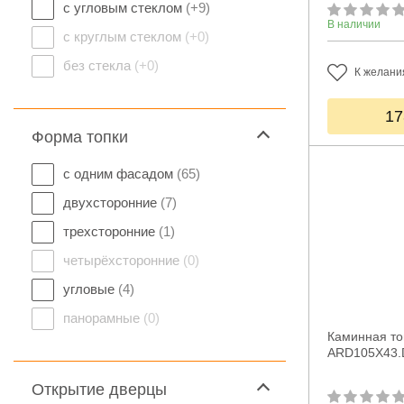
с угловым стеклом
(+9)
В наличии
с круглым стеклом
(+0)
без стекла
(+0)
К желани
17
Форма топки
с одним фасадом
(65)
двухсторонние
(7)
трехсторонние
(1)
четырёхсторонние
(0)
угловые
(4)
панорамные
(0)
Каминная топ
ARD105X43
Открытие дверцы