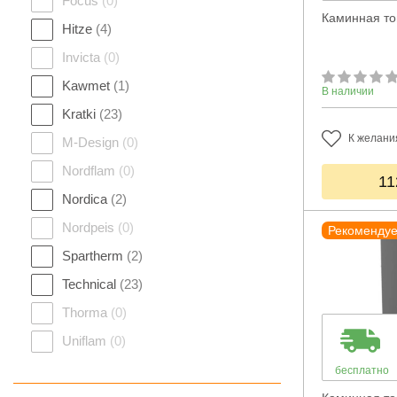
Focus
(0)
Каминная топ
Hitze
(4)
Invicta
(0)
Kawmet
(1)
В наличии
Kratki
(23)
К желани
M-Design
(0)
Nordflam
(0)
11
Nordica
(2)
Nordpeis
(0)
Рекоменду
Spartherm
(2)
Technical
(23)
Thorma
(0)
Uniflam
(0)
бесплатно