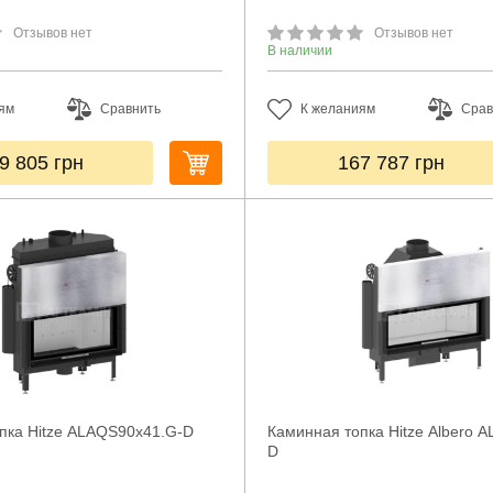
Отзывов нет
Отзывов нет
В наличии
ям
Сравнить
К желаниям
Срав
9 805
грн
167 787
грн
пка Hitze ALAQS90x41.G-D
Каминная топка Hitze Albero 
D