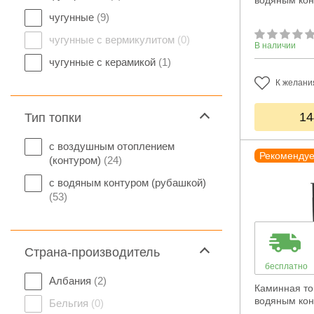
водяным ко
чугунные
(9)
чугунные с вермикулитом
(0)
В наличии
чугунные с керамикой
(1)
К желани
14
Тип топки
с воздушным отоплением
Рекоменду
(контуром)
(24)
с водяным контуром (рубашкой)
(53)
Страна-производитель
бесплатно
Албания
(2)
Каминная топ
водяным ко
Бельгия
(0)