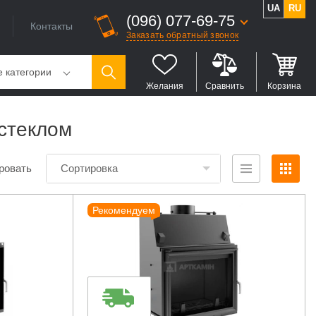
UA
RU
(096) 077-69-75
Контакты
Заказать обратный звонок
е категории
Желания
Сравнить
Корзина
 стеклом
ровать
Сортировка
Рекомендуем