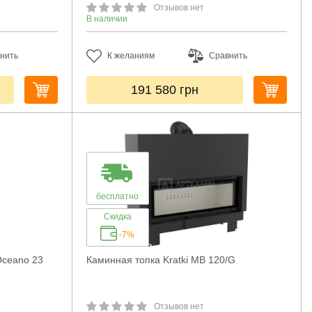
Отзывов нет
В наличии
нить
К желаниям
Сравнить
191 580
грн
бесплатно
Скидка
-7%
Oceano 23
Каминная топка Kratki MB 120/G
Отзывов нет