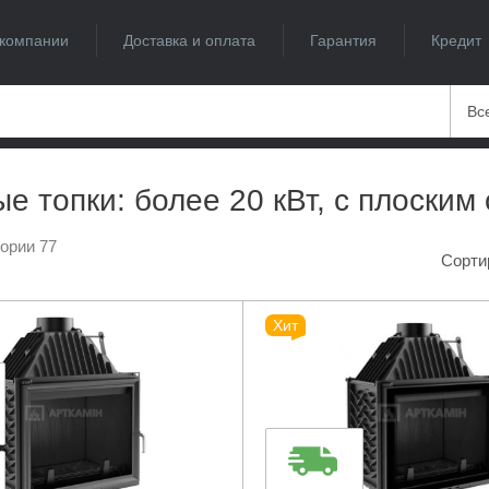
компании
Доставка и оплата
Гарантия
Кредит
Вс
е топки: более 20 кВт, с плоским
гории 77
Сорти
Хит