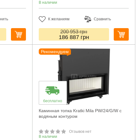
В наличии
нить
К желаниям
Сравнить
200 953
грн
186 887
грн
Рекомендуем
бесплатно
Каминная топка Kratki Mila PW/24/G/W с
водяным контуром
Отзывов нет
В наличии