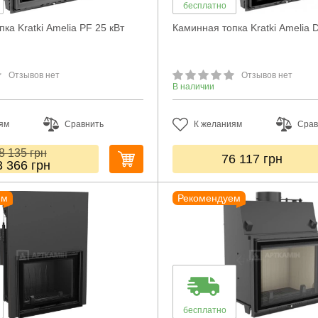
бесплатно
ка Kratki Amelia PF 25 кВт
Каминная топка Kratki Amelia 
Отзывов нет
Отзывов нет
В наличии
ям
Сравнить
К желаниям
Срав
8 135
грн
76 117
грн
3 366
грн
ем
Рекомендуем
бесплатно