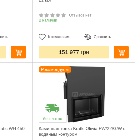
22 кВт
Отзывов нет
В наличии
нить
К желаниям
Сравнить
151 977
грн
Рекомендуем
бесплатно
atic WH 450
Каминная топка Kratki Oliwia PW/22/G/W с
водяным контуром