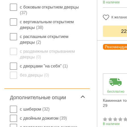
В наличии
с боковым открытием дверцы
(37)
К желани
с вертикальным открытием
дверцы
(38)
22
с распашным открытием
дверцы
(2)
Рекоменду
с раздвижным открыванием
дверцы
(0)
с дверцами "на себя"
(1)
без дверцы
(0)
бесплатно
Дополнительные опции
Каминная топ
29
с шибером
(32)
с двойным дожигом
(39)
В наличии