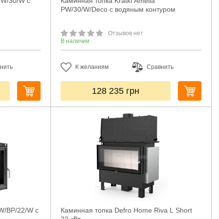
PW/30/W с
Каминная топка Kratki Amelia
PW/30/W/Deco с водяным контуром
Отзывов нет
В наличии
нить
К желаниям
Сравнить
128 235
грн
PW/BP/22/W с
Каминная топка Defro Home Riva L Short