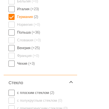
Бельгия
(+0)
Италия
(+23)
Германия
(2)
Норвегия
(+0)
Польша
(+36)
Словакия
(+0)
Венгрия
(+25)
Франция
(+0)
Чехия
(+3)
Стекло
с плоским стеклом
(2)
с полукруглым стеклом
(0)
с призматическим стеклом
(0)