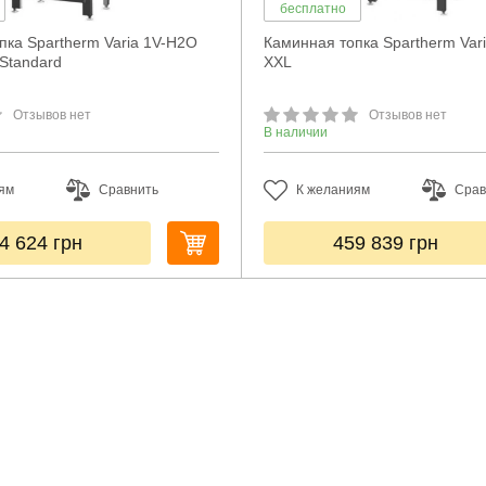
бесплатно
пка Spartherm Varia 1V-H2O
Каминная топка Spartherm Var
 Standard
XXL
Отзывов нет
Отзывов нет
В наличии
ям
Сравнить
К желаниям
Срав
4 624
грн
459 839
грн