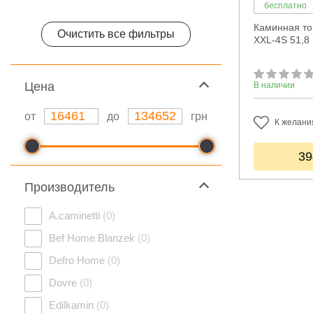
бесплатно
Каминная то
Очистить все фильтры
XXL-4S 51,8
Цeна
В наличии
от
до
грн
К желани
39
Производитель
A.caminetti
(0)
Bef Home Blanzek
(0)
Defro Home
(0)
Dovre
(0)
Edilkamin
(0)