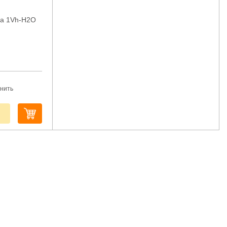
ia 1Vh-H2O
нить