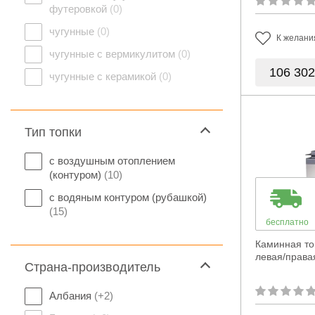
футеровкой
(0)
чугунные
(0)
К желани
чугунные с вермикулитом
(0)
106 30
чугунные с керамикой
(0)
Тип топки
с воздушным отоплением
(контуром)
(10)
с водяным контуром (рубашкой)
(15)
бесплатно
Каминная то
левая/права
Страна-производитель
Албания
(+2)