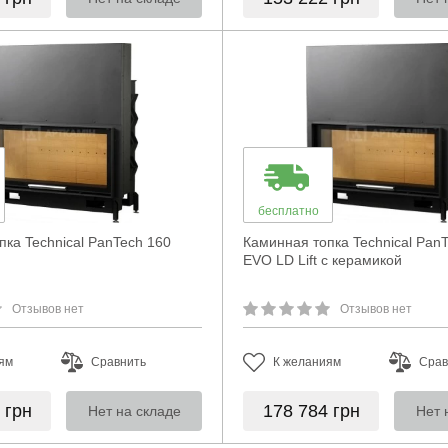
бесплатно
пка Technical PanTech 160
Каминная топка Technical Pan
EVO LD Lift с керамикой
Отзывов нет
Отзывов нет
ям
Сравнить
К желаниям
Срав
6
грн
178 784
грн
Нет на складе
Нет 