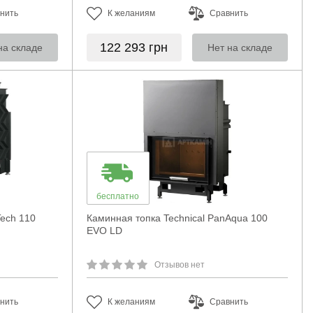
нить
К желаниям
Сравнить
122 293
грн
на складе
Нет на складе
бесплатно
Tech 110
Каминная топка Technical PanAqua 100
EVO LD
Отзывов нет
нить
К желаниям
Сравнить