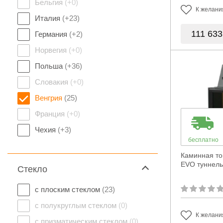
Бельгия
(+0)
К желани
Италия
(+23)
111 63
Германия
(+2)
Норвегия
(+0)
Польша
(+36)
Словакия
(+0)
Венгрия
(25)
Франция
(+0)
Чехия
(+3)
бесплатно
Каминная то
EVO туннель
Стекло
с плоским стеклом
(23)
с полукруглым стеклом
(0)
К желани
с призматическим стеклом
(0)