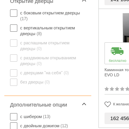
Открытие дверцы
с боковым открытием дверцы
(17)
с вертикальным открытием
дверцы
(8)
с распашным открытием
дверцы
(0)
с раздвижным открыванием
бесплатно
дверцы
(0)
Каминная то
с дверцами "на себя"
(0)
EVO LD
без дверцы
(0)
Дополнительные опции
К желани
с шибером
(13)
162 45
с двойным дожигом
(12)