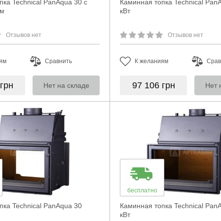
ка Technical PanAqua 30 с
Каминная топка Technical Pan
ом
кВт
Отзывов нет
Отзывов нет
ям
Сравнить
К желаниям
Срав
грн
97 106
грн
Нет на складе
Нет 
бесплатно
пка Technical PanAqua 30
Каминная топка Technical Pan
кВт