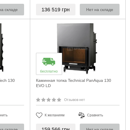
136 519
грн
на складе
Нет на складе
бесплатно
Tech 130
Каминная топка Technical PanAqua 130
EVO LD
Отзывов нет
нить
К желаниям
Сравнить
159 566
грн
на складе
Нет на складе