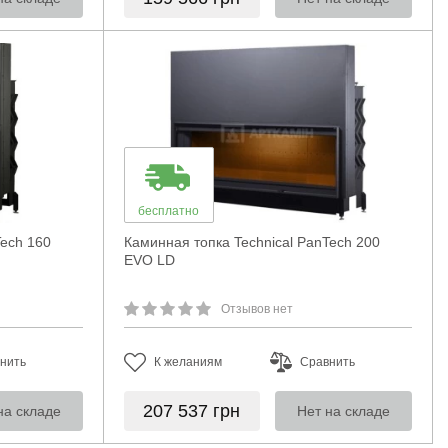
бесплатно
Tech 160
Каминная топка Technical PanTech 200
EVO LD
Отзывов нет
нить
К желаниям
Сравнить
207 537
грн
на складе
Нет на складе