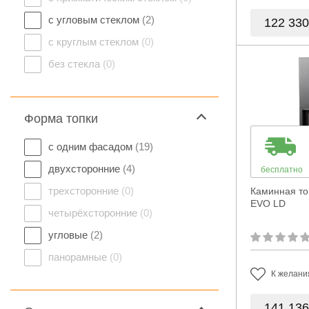
с угловым стеклом
(2)
122 33
с круглым стеклом
(0)
без стекла
(0)
Форма топки
с одним фасадом
(19)
двухсторонние
(4)
бесплатно
трехсторонние
(0)
Каминная то
EVO LD
четырёхсторонние
(0)
угловые
(2)
панорамные
(0)
К желани
141 13