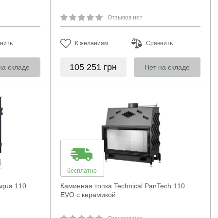
Отзывов нет
нить
К желаниям
Сравнить
105 251
грн
на складе
Нет на складе
бесплатно
Aqua 110
Каминная топка Technical PanTech 110
EVO с керамикой