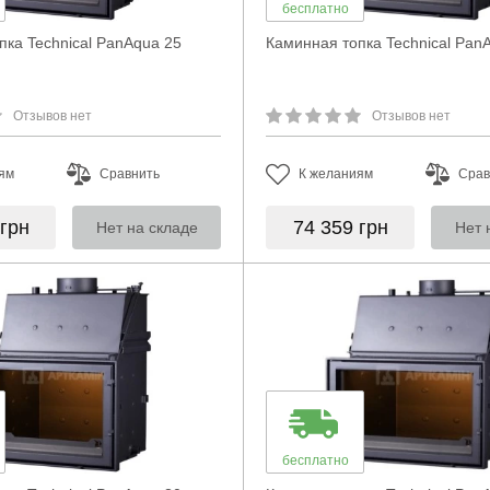
бесплатно
пка Technical PanAqua 25
Каминная топка Technical Pan
Отзывов нет
Отзывов нет
ям
Сравнить
К желаниям
Срав
грн
74 359
грн
Нет на складе
Нет 
бесплатно