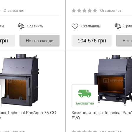
Отзывов нет
Отзывов нет
ям
Сравнить
К желаниям
Срав
грн
104 576
грн
Нет на складе
Нет 
бесплатно
пка Technical PanAqua 75 CG
Каминная топка Technical Pan
я
EVO