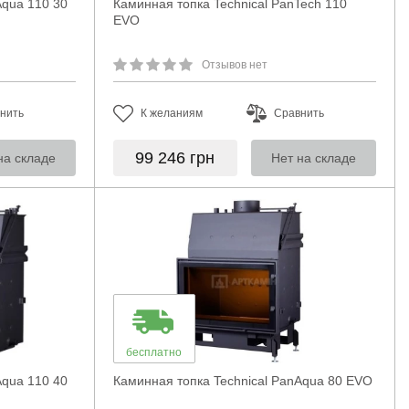
Aqua 110 30
Каминная топка Technical PanTech 110
EVO
Отзывов нет
нить
К желаниям
Сравнить
99 246
грн
на складе
Нет на складе
бесплатно
Aqua 110 40
Каминная топка Technical PanAqua 80 EVO