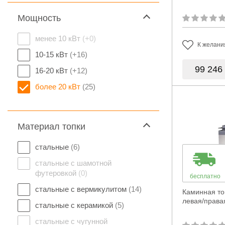
Мощность
менее 10 кВт
(+0)
К желани
10-15 кВт
(+16)
99 246
16-20 кВт
(+12)
более 20 кВт
(25)
Материал топки
стальные
(6)
стальные с шамотной
футеровкой
(0)
бесплатно
стальные с вермикулитом
(14)
Каминная то
левая/права
стальные с керамикой
(5)
стальные с чугунной