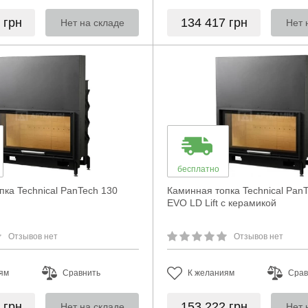
0
грн
134 417
грн
Нет на складе
Нет 
бесплатно
пка Technical PanTech 130
Каминная топка Technical Pan
EVO LD Lift с керамикой
Отзывов нет
Отзывов нет
ям
Сравнить
К желаниям
Срав
6
грн
153 222
грн
Нет на складе
Нет 