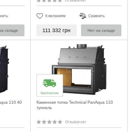
Отзывов нет
нить
К желаниям
Сравнить
111 332
грн
на складе
Нет на складе
бесплатно
Aqua 110 40
Каминная топка Technical PanAqua 110
туннель
Отзывов нет