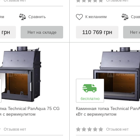
Отзывов нет
Отзывов нет
ям
Сравнить
К желаниям
Срав
2
грн
110 769
грн
Нет на складе
Нет 
бесплатно
пка Technical PanAqua 75 CG
Каминная топка Technical Pan
я с вермикулитом
кВт с вермикулитом
Отзывов нет
Отзывов нет