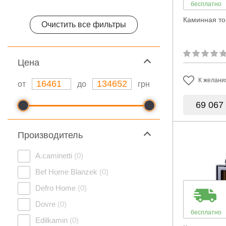
бесплатно
Каминная то
Очистить все фильтры
Цeна
К желани
от
до
грн
69 067
Производитель
A.caminetti
(0)
Bef Home Blanzek
(0)
Defro Home
(0)
Dovre
(0)
бесплатно
Edilkamin
(0)