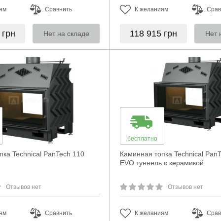
ям
Сравнить
К желаниям
Срав
3
грн
118 915
грн
Нет на складе
Нет 
бесплатно
пка Technical PanTech 110
Каминная топка Technical Pan
EVO туннель с керамикой
Отзывов нет
Отзывов нет
ям
Сравнить
К желаниям
Срав