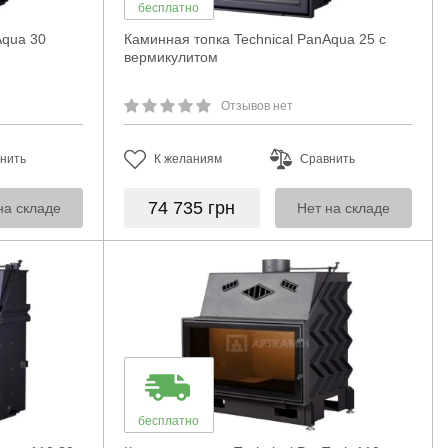
бесплатно
Aqua 30
Каминная топка Technical PanAqua 25 с
вермикулитом
Отзывов нет
нить
К желаниям
Сравнить
74 735
грн
на складе
Нет на складе
бесплатно