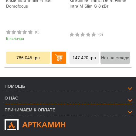
Каминная топка Focus
Каминная топка Defro Home
Domofocus
Intra M Slim G 8 кВт
(0)
(0)
В наличии
786 045
грн
147 420
грн
Нет на складе
ПОМОЩЬ
О НАС
ПРИНИМАЕМ К ОПЛАТЕ