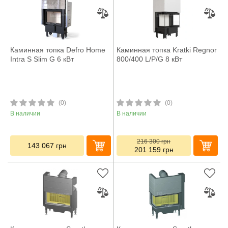
Каминная топка Defro Home
Каминная топка Kratki Regnor
Intra S Slim G 6 кВт
800/400 L/P/G 8 кВт
(0)
(0)
В наличии
В наличии
216 300
грн
143 067
грн
201 159
грн