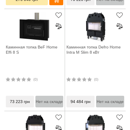
Каминная топка BeF Home
Каминная топка Defro Home
Effi 8 S
Intra M Slim 8 кВт
(0)
(0)
73 223
грн
Нет на складе
94 484
грн
Нет на складе