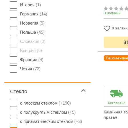
Италия
(1)
В наличии
Германия
(14)
Норвегия
(9)
К желани
Польша
(45)
Словакия
(0)
8
Венгрия
(0)
Рекоменду
Франция
(4)
Чехия
(72)
Стекло
с плоским стеклом
(+190)
бесплатно
с полукруглым стеклом
(+9)
Каминная топ
правая
с призматическим стеклом
(+3)