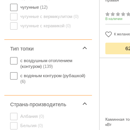
правая
чугунные
(12)
чугунные с вермикулитом
(0)
В наличии
чугунные с керамикой
(0)
К желани
6
Тип топки
с воздушным отоплением
(контуром)
(139)
с водяным контуром (рубашкой)
(6)
Страна-производитель
Албания
(0)
Каминная то
кВт
Бельгия
(0)