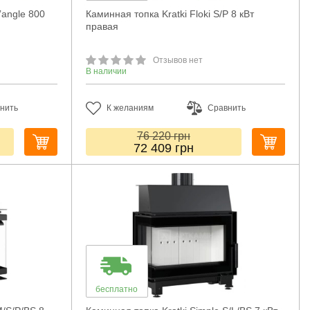
’angle 800
Каминная топка Kratki Floki S/P 8 кВт
правая
Отзывов нет
В наличии
нить
К желаниям
Сравнить
76 220
грн
72 409
грн
бесплатно