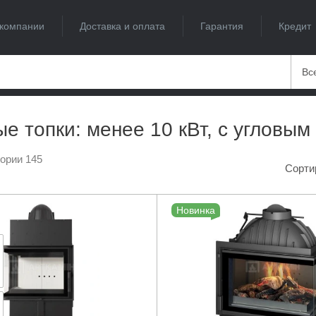
компании
Доставка и оплата
Гарантия
Кредит
Вс
е топки: менее 10 кВт, с угловым
гории 145
Сорти
Новинка