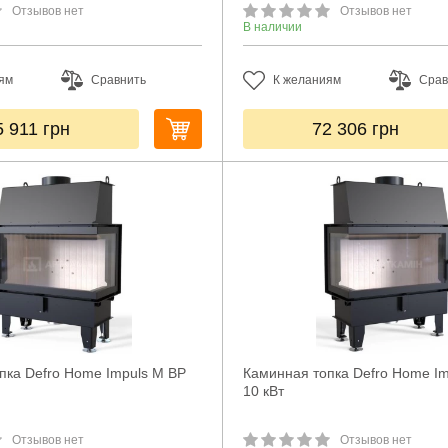
Отзывов нет
Отзывов нет
В наличии
ям
Сравнить
К желаниям
Срав
5 911
грн
72 306
грн
пка Defro Home Impuls M BP
Каминная топка Defro Home Im
10 кВт
Отзывов нет
Отзывов нет