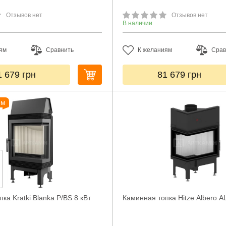
Отзывов нет
Отзывов нет
В наличии
ям
Сравнить
К желаниям
Срав
1 679
грн
81 679
грн
ем
ка Kratki Blanka P/BS 8 кВт
Каминная топка Hitze Albero A