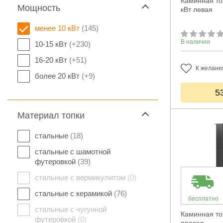
Каминная топ
Мощность
кВт левая
менее 10 кВт
(145)
В наличии
10-15 кВт
(+230)
16-20 кВт
(+51)
К желани
более 20 кВт
(+9)
5
Материал топки
стальные
(18)
стальные с шамотной
футеровкой
(39)
стальные с вермикулитом
(0)
стальные с керамикой
(76)
бесплатно
стальные с чугунной
Каминная топ
футеровкой
(0)