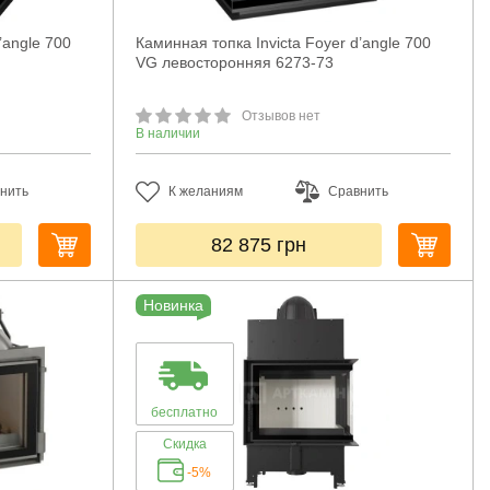
’angle 700
Каминная топка Invicta Foyer d’angle 700
VG левосторонняя 6273-73
Отзывов нет
В наличии
нить
К желаниям
Сравнить
82 875
грн
Новинка
бесплатно
Скидка
-5%