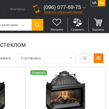
UA
RU
(096) 077-69-75
Контакты
Заказать обратный звонок
е категории
Желания
Сравнить
Корзина
 стеклом
ровать
Сортировка
Новинка