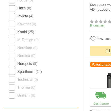
Focus
(0)
Каминная топ
Hitze
(8)
VD правосто
Invicta
(4)
Kawmet
(0)
В наличии
Kratki
(25)
К желани
M-Design
(0)
Nordflam
(0)
11
Nordica
(0)
Nordpeis
(9)
Рекоменду
Spartherm
(14)
Technical
(0)
Thorma
(0)
Uniflam
(0)
бесплатно