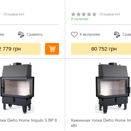
Отзывов нет
Отзывов нет
В наличии
ям
Сравнить
К желаниям
Срав
2 779
грн
80 752
грн
пка Defro Home Impuls S BP 8
Каминная топка Defro Home Im
кВт