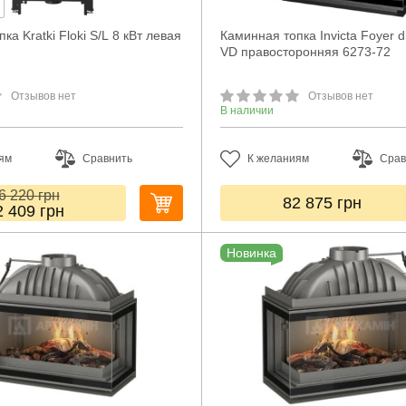
ка Kratki Floki S/L 8 кВт левая
Каминная топка Invicta Foyer d
VD правосторонняя 6273-72
Отзывов нет
Отзывов нет
В наличии
ям
Сравнить
К желаниям
Срав
6 220
грн
82 875
грн
2 409
грн
Новинка