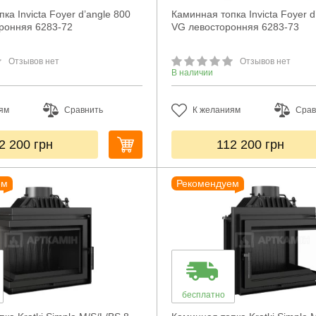
ка Invicta Foyer d’angle 800
Каминная топка Invicta Foyer d
ронняя 6283-72
VG левосторонняя 6283-73
Отзывов нет
Отзывов нет
В наличии
ям
Сравнить
К желаниям
Срав
2 200
грн
112 200
грн
ем
Рекомендуем
бесплатно