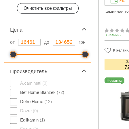
-5%
Очистить все фильтры
Каминная топ
Цeна
В наличии
от
до
грн
К желани
7
7
Производитель
Новинка
A.caminetti
(0)
Bef Home Blanzek
(72)
Defro Home
(12)
Dovre
(0)
Edilkamin
(1)