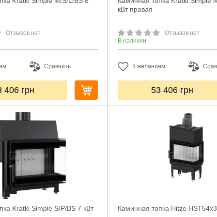
ка Kratki Simple M/S/L/BS 8
Каминная топка Kratki Simple 
кВт правая
Отзывов нет
Отзывов нет
В наличии
ям
Сравнить
К желаниям
Срав
3 406
грн
53 406
грн
ка Kratki Simple S/P/BS 7 кВт
Каминная топка Hitze HST54x