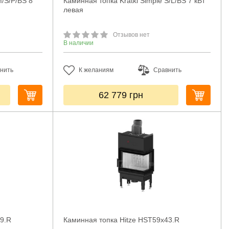
M/S/P/BS 8
Каминная топка Kratki Simple S/L/BS 7 кВт
левая
Отзывов нет
В наличии
нить
К желаниям
Сравнить
62 779
грн
39.R
Каминная топка Hitze HST59x43.R