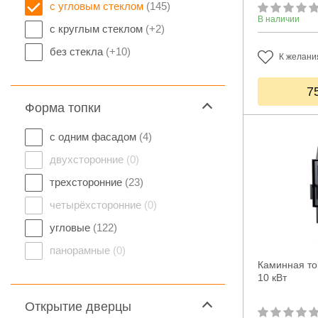
с угловым стеклом
(145)
В наличии
с круглым стеклом
(+2)
без стекла
(+10)
К желани
7
Форма топки
с одним фасадом
(4)
двухсторонние
(0)
трехсторонние
(23)
четырёхсторонние
(0)
угловые
(122)
панорамные
(0)
Каминная то
10 кВт
Открытие дверцы