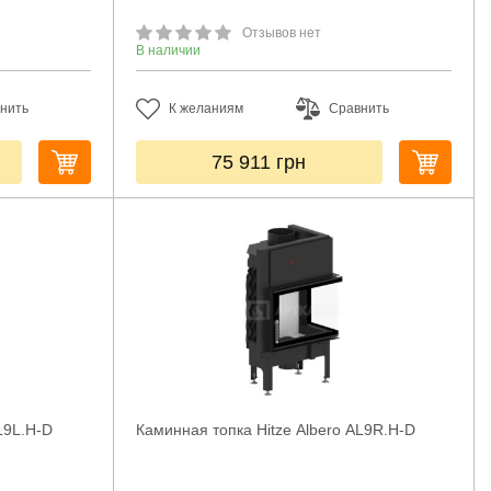
Отзывов нет
В наличии
нить
К желаниям
Сравнить
75 911
грн
L9L.H-D
Каминная топка Hitze Albero AL9R.H-D