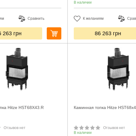
В наличии
ям
Сравнить
К желаниям
Срав
6 263
грн
86 263
грн
пка Hitze HST68X43.R
Каминная топка Hitze HST68x4
Отзывов нет
Отзывов нет
В наличии