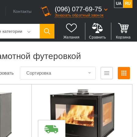
UA
RU
(096) 077-69-75
Контакты
Заказать обратный звонок
е категории
Желания
Сравнить
Корзина
шамотной футеровкой
ровать
Сортировка