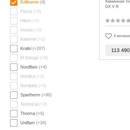
Каминная топ
Edilkamin
(4)
DX V R
Focus
(+0)
Hitze
(+0)
Invicta
(+0)
К желани
Kawmet
(+0)
Kratki
(+207)
113 49
M-Design
(+0)
Nordflam
(+4)
Nordica
(+0)
Nordpeis
(+0)
Spartherm
(+80)
Technical
(+0)
Thorma
(+6)
Uniflam
(+34)