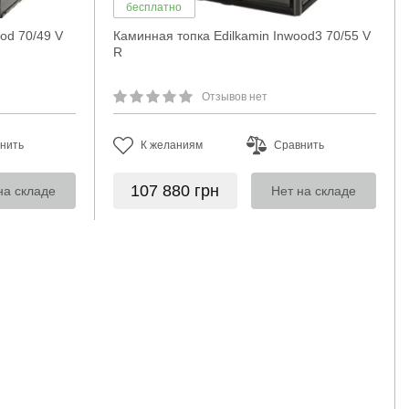
бесплатно
od 70/49 V
Каминная топка Edilkamin Inwood3 70/55 V
R
Отзывов нет
нить
К желаниям
Сравнить
107 880
грн
на складе
Нет на складе