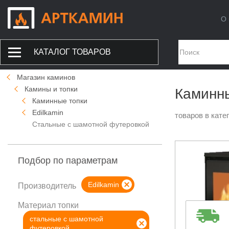
О 
КАТАЛОГ ТОВАРОВ
Магазин каминов
Камины и топки
Каминны
Каминные топки
Edilkamin
товаров в кате
Стальные с шамотной футеровкой
Подбор по параметрам
Edilkamin
Производитель
Материал топки
стальные с шамотной
футеровкой