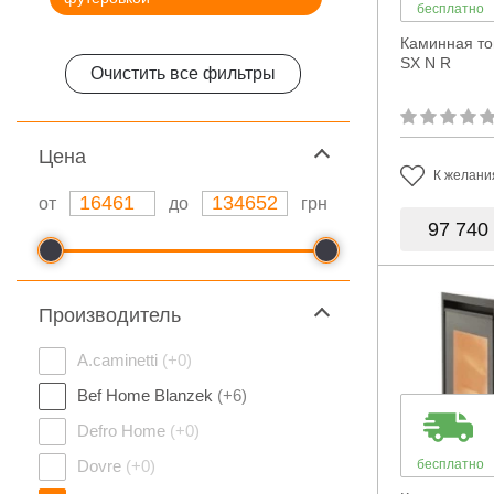
бесплатно
Каминная топ
SX N R
Очистить все фильтры
Цeна
К желани
от
до
грн
97 740
Производитель
A.caminetti
(+0)
Bef Home Blanzek
(+6)
Defro Home
(+0)
Dovre
(+0)
бесплатно