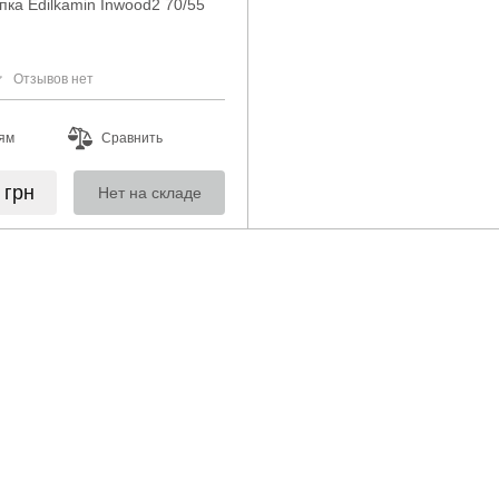
ка Edilkamin Inwood2 70/55
Отзывов нет
ям
Сравнить
0
грн
Нет на складе