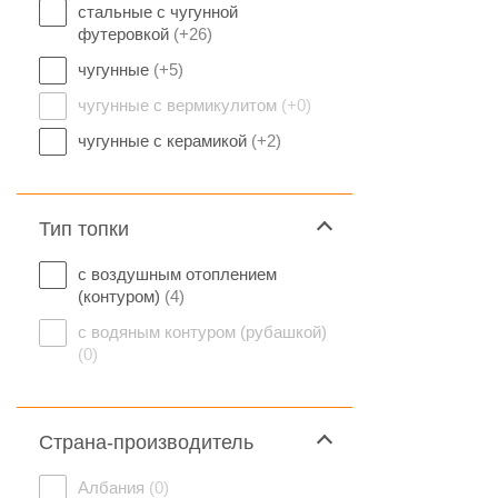
стальные с чугунной
футеровкой
(+26)
чугунные
(+5)
чугунные с вермикулитом
(+0)
чугунные с керамикой
(+2)
Тип топки
с воздушным отоплением
(контуром)
(4)
с водяным контуром (рубашкой)
(0)
Страна-производитель
Албания
(0)