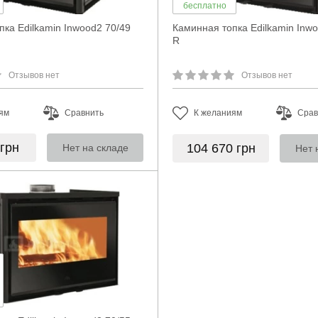
бесплатно
ка Edilkamin Inwood2 70/49
Каминная топка Edilkamin Inwo
R
Отзывов нет
Отзывов нет
ям
Сравнить
К желаниям
Срав
грн
104 670
грн
Нет на складе
Нет 