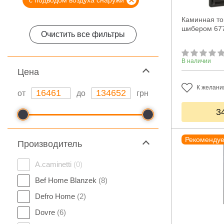
с подводом воздуха снаружи
Каминная топ
шибером 67
Очистить все фильтры
В наличии
Цeна
К желани
от
до
грн
3
Рекоменду
Производитель
A.caminetti
(0)
Bef Home Blanzek
(8)
Defro Home
(2)
Dovre
(6)