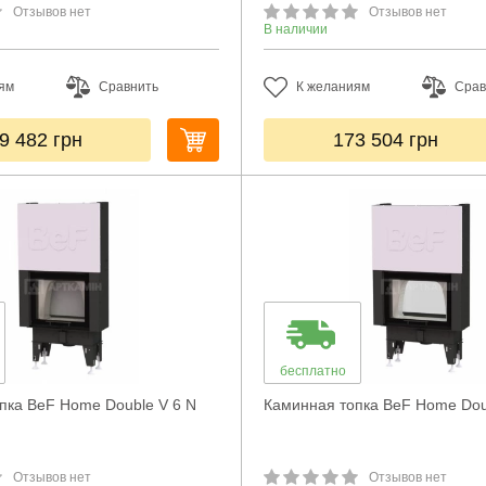
Отзывов нет
Отзывов нет
В наличии
ям
Сравнить
К желаниям
Срав
9 482
грн
173 504
грн
бесплатно
пка BeF Home Double V 6 N
Каминная топка BeF Home Doub
Отзывов нет
Отзывов нет