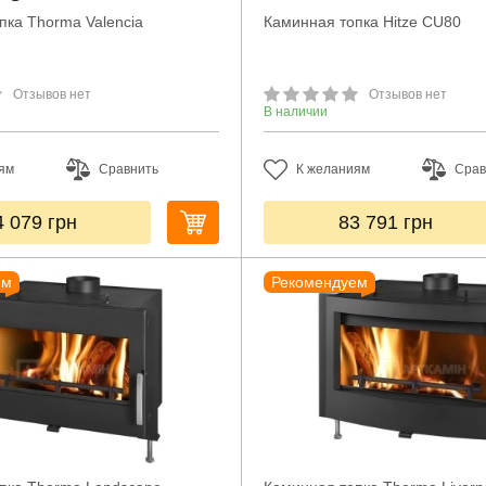
пка Thorma Valencia
Каминная топка Hitze CU80
Отзывов нет
Отзывов нет
В наличии
ям
Сравнить
К желаниям
Срав
4 079
грн
83 791
грн
ем
Рекомендуем