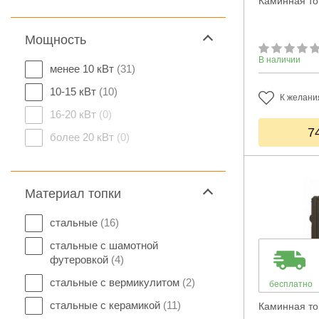
Каминная то
Мощность
В наличии
менее 10 кВт
(31)
10-15 кВт
(10)
К желани
16-20 кВт
(0)
7
более 20 кВт
(0)
Материал топки
стальные
(16)
стальные с шамотной
футеровкой
(4)
стальные с вермикулитом
(2)
бесплатно
стальные с керамикой
(11)
Каминная то