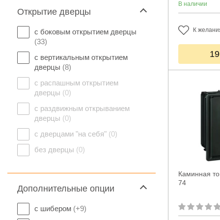
В наличии
Открытие дверцы
К желани
с боковым открытием дверцы
(33)
19
с вертикальным открытием
дверцы
(8)
с распашным открытием
дверцы
(0)
с раздвижным открыванием
дверцы
(0)
с дверцами "на себя"
(0)
без дверцы
(0)
Каминная топ
74
Дополнительные опции
с шибером
(+9)