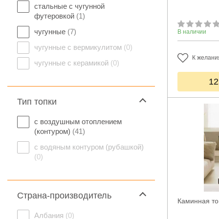
стальные с чугунной
футеровкой
(1)
чугунные
(7)
В наличии
чугунные с вермикулитом
(0)
К желани
чугунные с керамикой
(0)
12
Тип топки
с воздушным отоплением
(контуром)
(41)
с водяным контуром (рубашкой)
(0)
Страна-производитель
Каминная топ
Албания
(0)