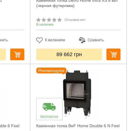
o
Каминная топка Defro Home Intra XS 8 кВт
(черная футеровка)
Отзывов нет
В наличии
нить
К желаниям
Сравнить
89 662
грн
Рекомендуем
бесплатно
ble 6 Feel
Каминная топка BeF Home Double 6 N Feel