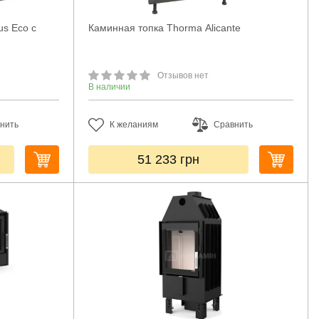
us Eco с
Каминная топка Thorma Alicante
Отзывов нет
В наличии
нить
К желаниям
Сравнить
51 233
грн