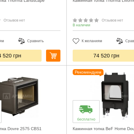
пка Thorma Landscape
Каминная топка Thorma Livorn
Отзывов нет
Отзывов нет
В наличии
ям
Сравнить
К желаниям
Срав
4 520
грн
74 520
грн
Рекомендуем
бесплатно
пка Dovre 2575 CBS1
Каминная топка BeF Home Dou