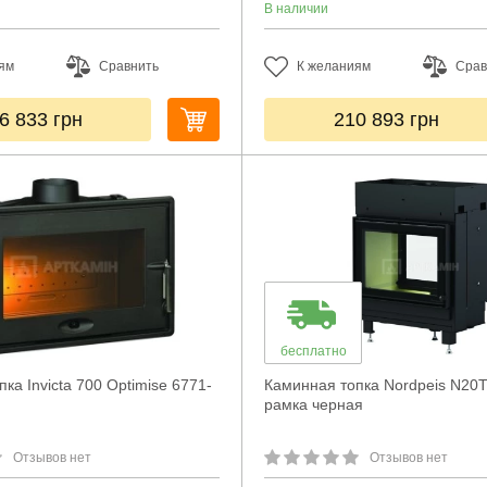
В наличии
ям
Сравнить
К желаниям
Срав
6 833
грн
210 893
грн
бесплатно
ка Invicta 700 Optimise 6771-
Каминная топка Nordpeis N20T
рамка черная
Отзывов нет
Отзывов нет