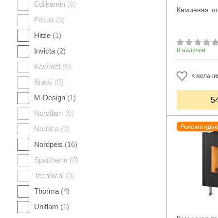
Edilkamin
(0)
Каминная то
Focus
(0)
Hitze
(1)
Invicta
(2)
В наличии
Kawmet
(0)
К желани
Kratki
(0)
M-Design
(1)
5
Nordflam
(0)
Рекоменду
Nordica
(0)
Nordpeis
(16)
Spartherm
(0)
Technical
(0)
Thorma
(4)
Uniflam
(1)