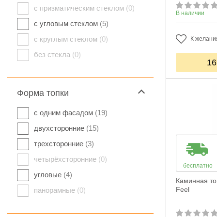
с призматическим стеклом
(0)
В наличии
с угловым стеклом
(5)
с круглым стеклом
(0)
К желани
без стекла
(0)
16
Форма топки
с одним фасадом
(19)
двухсторонние
(15)
трехсторонние
(3)
четырёхсторонние
(0)
бесплатно
угловые
(4)
Каминная то
Feel
панорамные
(0)