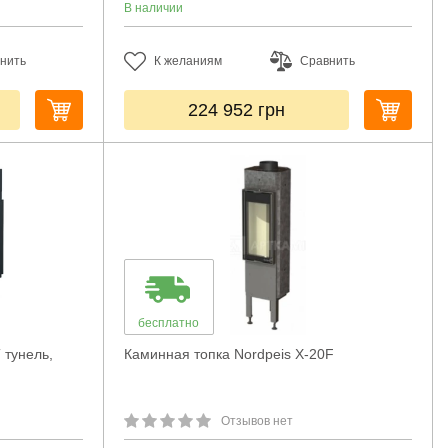
В наличии
нить
К желаниям
Сравнить
224 952
грн
бесплатно
 тунель,
Каминная топка Nordpeis X-20F
Отзывов нет