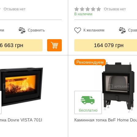
Отзывов нет
Отзывов нет
В наличии
ям
Сравнить
К желаниям
Срав
6 663
грн
164 079
грн
Рекомендуем
бесплатно
пка Dovre VISTA 701I
Каминная топка BeF Home Doub