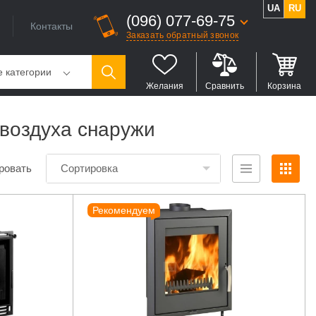
UA
RU
(096) 077-69-75
Контакты
Заказать обратный звонок
е категории
Желания
Сравнить
Корзина
 воздуха снаружи
ровать
Сортировка
Рекомендуем