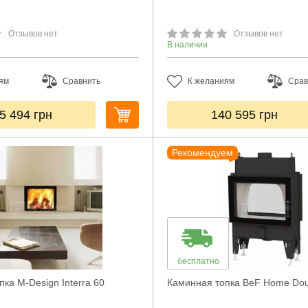
Отзывов нет
Отзывов нет
В наличии
ям
Сравнить
К желаниям
Срав
5 494
грн
140 595
грн
Рекомендуем
бесплатно
ка M-Design Interra 60
Каминная топка BeF Home Dou