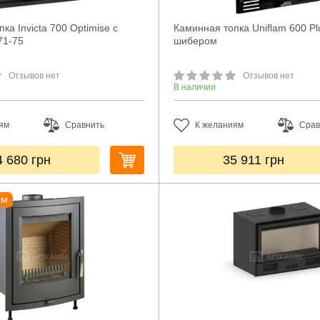
ка Invicta 700 Optimise с
Каминная топка Uniflam 600 Pl
71-75
шибером
Отзывов нет
Отзывов нет
В наличии
ям
Сравнить
К желаниям
Срав
4 680
грн
35 911
грн
ем