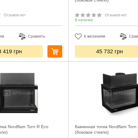
(боковое стекло)
Отзывов нет
Отзывов нет
В наличии
ям
Сравнить
К желаниям
Срав
8 419
грн
45 732
грн
пка Nordflam Torn R Eco
Каминная топка Nordflam Torn
кло)
(боковое стекло)