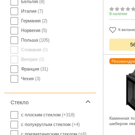
Бельгия
(8)
Италия
(7)
В наличии
Германия
(2)
Норвегия
(5)
К желани
Польша
(105)
5
Словакия
(0)
Венгрия
(0)
Рекоменду
Франция
(31)
Чехия
(3)
Стекло
с плоским стеклом
(+318)
Каминная топ
шибером ле
с полукруглым стеклом
(+4)
с призматическим стеклом
(+6)