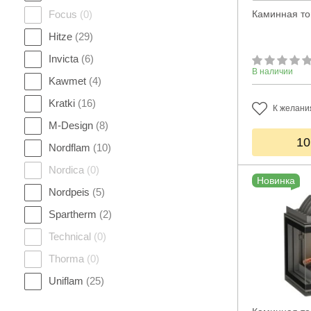
Focus
(0)
Каминная топ
Hitze
(29)
Invicta
(6)
В наличии
Kawmet
(4)
Kratki
(16)
К желани
M-Design
(8)
10
Nordflam
(10)
Nordica
(0)
Новинка
Nordpeis
(5)
Spartherm
(2)
Technical
(0)
Thorma
(0)
Uniflam
(25)