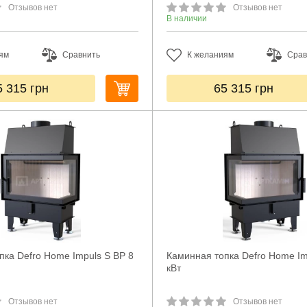
Отзывов нет
Отзывов нет
В наличии
ям
Сравнить
К желаниям
Срав
5 315
грн
65 315
грн
пка Defro Home Impuls S BP 8
Каминная топка Defro Home Im
кВт
Отзывов нет
Отзывов нет