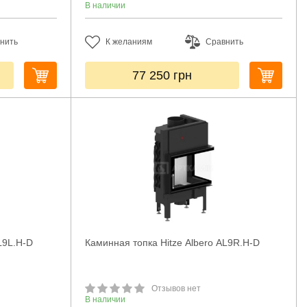
В наличии
нить
К желаниям
Сравнить
77 250
грн
L9L.H-D
Каминная топка Hitze Albero AL9R.H-D
Отзывов нет
В наличии