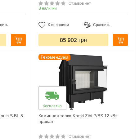
Отзывов нет
В наличии
нить
К желаниям
Сравнить
85 902
грн
Рекомендуем
бесплатно
puls S BL 8
Каминная топка Kratki Zibi P/BS 12 кВт
правая
Отзывов нет