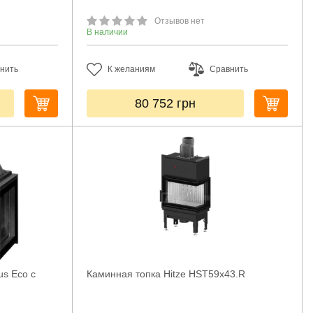
Отзывов нет
В наличии
нить
К желаниям
Сравнить
80 752
грн
us Eco с
Каминная топка Hitze HST59x43.R