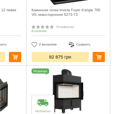
o 12 левая
Каминная топка Invicta Foyer d’angle 700
VG левосторонняя 6273-73
Отзывов нет
В наличии
нить
К желаниям
Сравнить
82 875
грн
Новинка
бесплатно