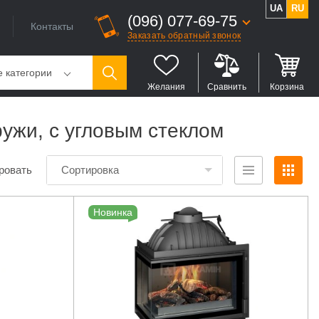
UA
RU
(096) 077-69-75
Контакты
Заказать обратный звонок
е категории
Желания
Сравнить
Корзина
ружи, с угловым стеклом
ровать
Сортировка
Новинка