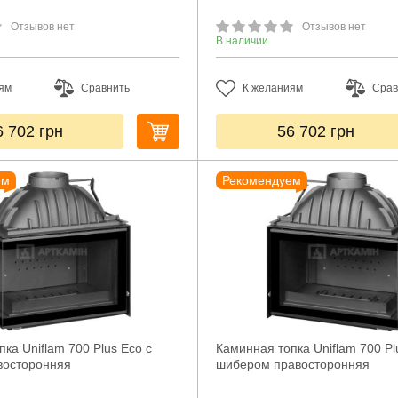
Отзывов нет
Отзывов нет
В наличии
ям
Сравнить
К желаниям
Срав
6 702
грн
56 702
грн
ем
Рекомендуем
ка Uniflam 700 Plus Eco с
Каминная топка Uniflam 700 Pl
восторонняя
шибером правосторонняя