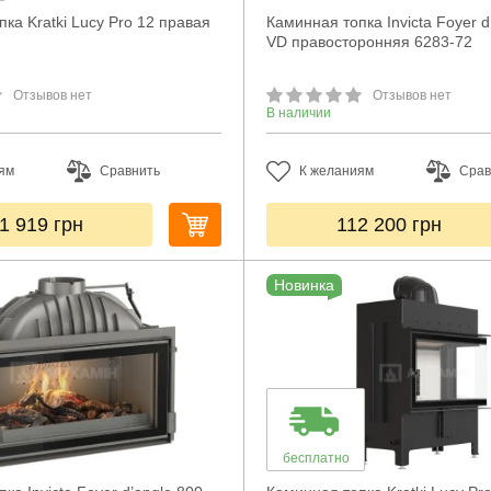
ка Kratki Lucy Pro 12 правая
Каминная топка Invicta Foyer d
VD правосторонняя 6283-72
Отзывов нет
Отзывов нет
В наличии
ям
Сравнить
К желаниям
Срав
1 919
грн
112 200
грн
Новинка
бесплатно