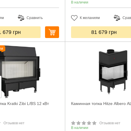
В наличии
ям
Сравнить
К желаниям
Срав
1 679
грн
81 679
грн
ем
ка Kratki Zibi L/BS 12 кВт
Каминная топка Hitze Albero A
Отзывов нет
Отзывов нет
В наличии