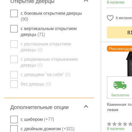
Открытие дверцы
В наличии
с боковым открытием дверцы
К желани
(90)
с вертикальным открытием
8
дверцы
(71)
с распашным открытием
Рекоменду
дверцы
(0)
с раздвижным открыванием
дверцы
(0)
с дверцами "на себя"
(0)
без дверцы
(0)
бесплатно
Каминная топ
Дополнительные опции
левая
с шибером
(+77)
с двойным дожигом
(+321)
В наличии