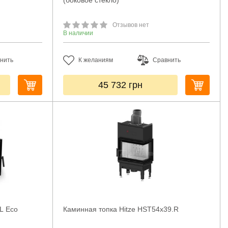
(боковое стекло)
Отзывов нет
В наличии
нить
К желаниям
Сравнить
45 732
грн
 L Eco
Каминная топка Hitze HST54x39.R