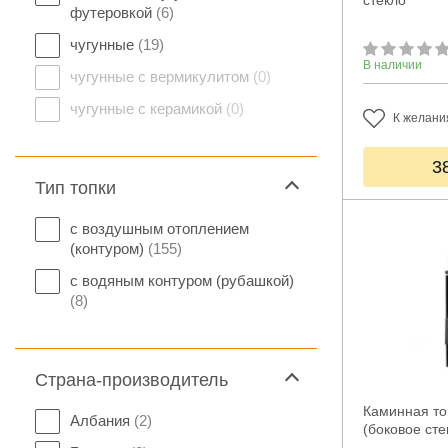
стекло
футеровкой
(6)
чугунные
(19)
В наличии
чугунные с вермикулитом
(0)
чугунные с керамикой
(0)
К желани
3
Тип топки
с воздушным отоплением
(контуром)
(155)
с водяным контуром (рубашкой)
(8)
Страна-производитель
Каминная то
Албания
(2)
(боковое сте