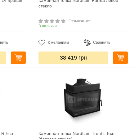
o 14 правая
Каминная топка Nordflam Parma левое
стекло
Отзывов нет
В наличии
нить
К желаниям
Сравнить
38 419
грн
 R Eco
Каминная топка Nordflam Trent L Eco