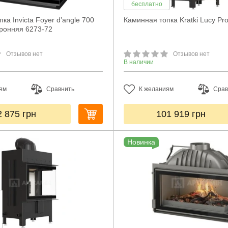
бесплатно
ка Invicta Foyer d’angle 700
Каминная топка Kratki Lucy Pr
ронняя 6273-72
Отзывов нет
Отзывов нет
В наличии
ям
Сравнить
К желаниям
Срав
2 875
грн
101 919
грн
Новинка