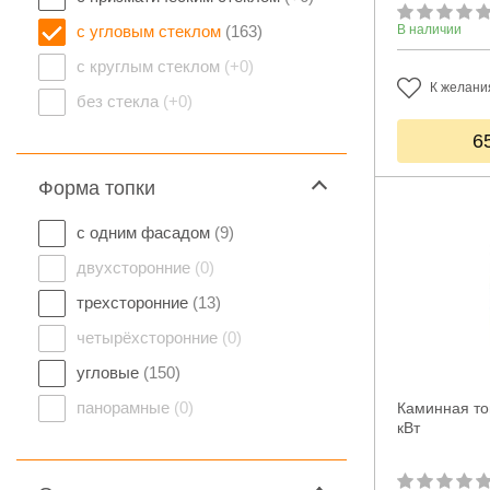
с угловым стеклом
(163)
В наличии
с круглым стеклом
(+0)
К желани
без стекла
(+0)
6
Форма топки
с одним фасадом
(9)
двухсторонние
(0)
трехсторонние
(13)
четырёхсторонние
(0)
угловые
(150)
панорамные
(0)
Каминная то
кВт