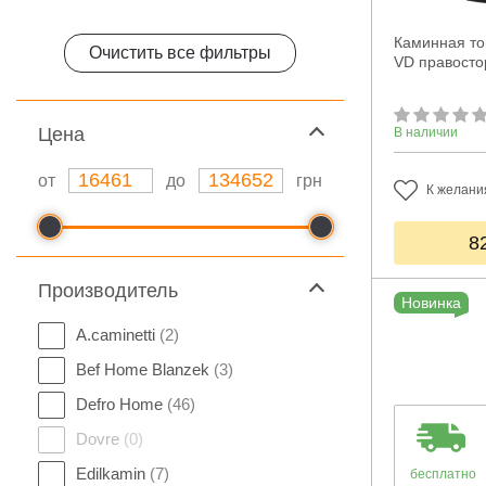
Каминная топ
Очистить все фильтры
VD правосто
Цeна
В наличии
от
до
грн
К желани
8
Производитель
Новинка
A.caminetti
(2)
Bef Home Blanzek
(3)
Defro Home
(46)
Dovre
(0)
Edilkamin
(7)
бесплатно