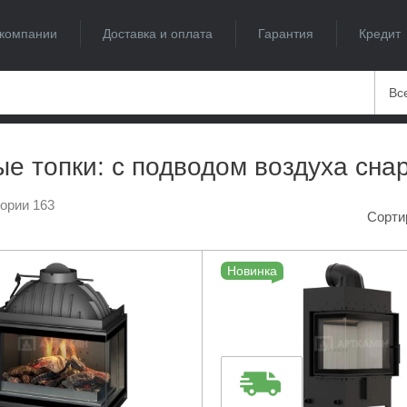
компании
Доставка и оплата
Гарантия
Кредит
Вс
е топки: с подводом воздуха сна
гории 163
Сорти
Новинка