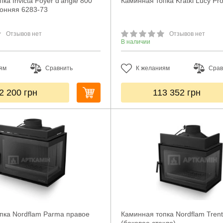
ка Invicta Foyer d’angle 800
Каминная топка Kratki Lucy Pr
онняя 6283-73
Отзывов нет
Отзывов нет
В наличии
ям
Сравнить
К желаниям
Срав
2 200
грн
113 352
грн
пка Nordflam Parma правое
Каминная топка Nordflam Trent